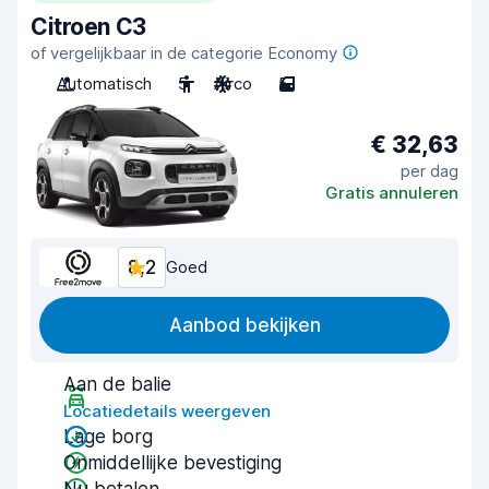
Citroen C3
of vergelijkbaar in de categorie Economy
Automatisch
5
Airco
5
€ 32,63
per dag
Gratis annuleren
8,2
Goed
Aanbod bekijken
Aan de balie
Locatiedetails weergeven
Lage borg
Onmiddellijke bevestiging