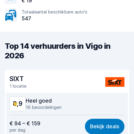
€ 19
Totaalaantal beschikbare auto's
547
Top 14 verhuurders in Vigo in
2026
SIXT
1 locatie
Heel goed
8,9
16 beoordelingen
Waar voor uw geld
8,4
€ 94 – € 159
Bekijk deals
per dag
Makkelijk te vinden
9,0