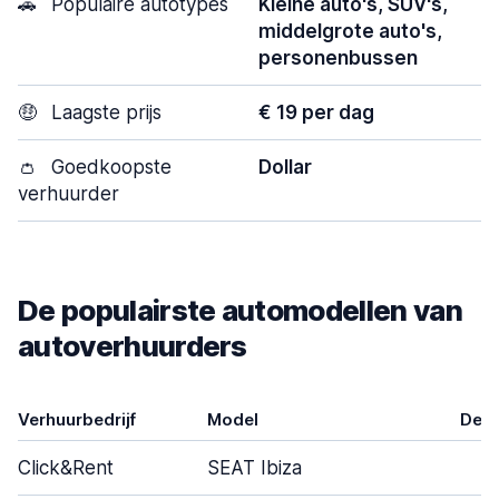
🚗
Populaire autotypes
Kleine auto's, SUV's,
middelgrote auto's,
personenbussen
🤑
Laagste prijs
€ 19 per dag
👛
Goedkoopste
Dollar
verhuurder
De populairste automodellen van
autoverhuurders
Verhuurbedrijf
Model
Deu
Click&Rent
SEAT Ibiza
5