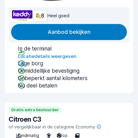
8,8
Heel goed
Aanbod bekijken
In de terminal
Locatiedetails weergeven
Lage borg
Onmiddellijke bevestiging
Onbeperkt aantal kilometers
Nu deel betalen
Gratis extra bestuurder
Citroen C3
of vergelijkbaar in de categorie Economy
Handmatig
5
Airco
5