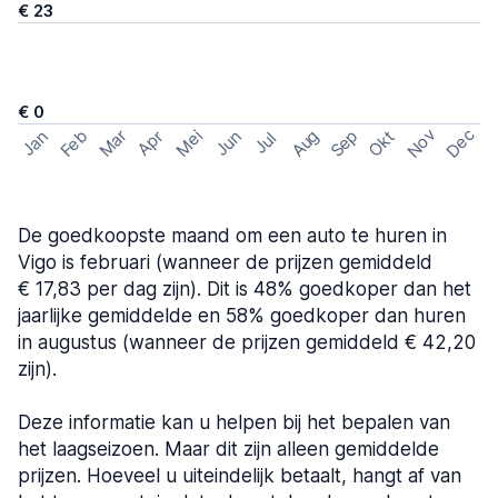
€ 23
€ 0
Nov
Dec
Feb
Aug
Sep
Mar
Mei
Okt
Jan
Apr
Jun
Jul
De goedkoopste maand om een auto te huren in
Vigo is februari (wanneer de prijzen gemiddeld
€ 17,83 per dag zijn). Dit is 48% goedkoper dan het
jaarlijke gemiddelde en 58% goedkoper dan huren
in augustus (wanneer de prijzen gemiddeld € 42,20
zijn).
Deze informatie kan u helpen bij het bepalen van
het laagseizoen. Maar dit zijn alleen gemiddelde
prijzen. Hoeveel u uiteindelijk betaalt, hangt af van