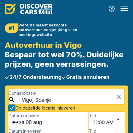
Werelds meest bezochte
#1
autoverhuur-vergelijkings- en
boekingswebsite
Autoverhuur in Vigo
Bespaar tot wel 70%. Duidelijke
prijzen, geen verrassingen.
24/7 Ondersteuning
Gratis annuleren
Ophaallocatie
Vigo, Spanje
Op dezelfde locatie inleveren
Datum ophalen
Tijd
za 08 aug
11:00 AM
Datum inleveren
Tijd