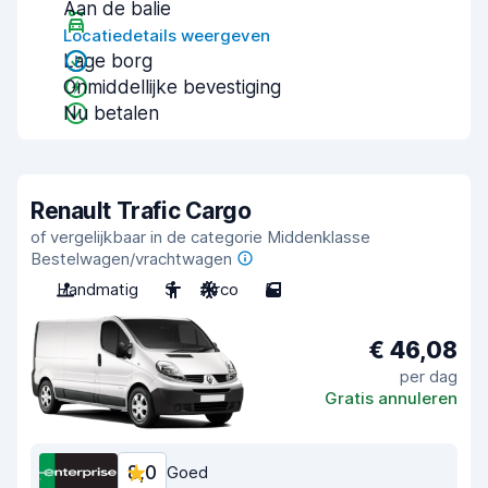
Aan de balie
Locatiedetails weergeven
Lage borg
Onmiddellijke bevestiging
Nu betalen
Renault Trafic Cargo
of vergelijkbaar in de categorie Middenklasse
Bestelwagen/vrachtwagen
Handmatig
3
Airco
5
€ 46,08
per dag
Gratis annuleren
8,0
Goed