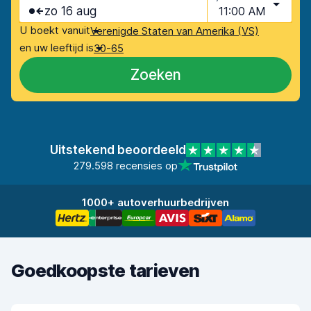
zo 16 aug
11:00 AM
U boekt vanuit
Verenigde Staten van Amerika (VS)
en uw leeftijd is
30-65
Zoeken
Uitstekend beoordeeld
279.598 recensies op
1000+ autoverhuurbedrijven
Goedkoopste tarieven