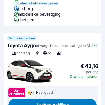
Locatiedetails weergeven
Lage borg
Onmiddellijke bevestiging
Nu betalen
Online inchecken
Toyota Aygo
of vergelijkbaar in de categorie Mini
Handmatig
4
Airco
4
€ 43,16
per dag
Gratis annuleren
8,6
Heel goed