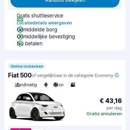
Aanbod bekijken
Gratis shuttleservice
Locatiedetails weergeven
Gemiddelde borg
Onmiddellijke bevestiging
Nu betalen
Online inchecken
Fiat 500
of vergelijkbaar in de categorie Economy
Handmatig
4
Airco
3
€ 43,16
per dag
Gratis annuleren