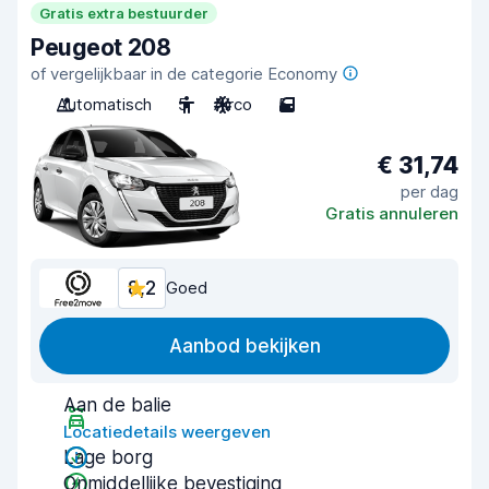
Gratis extra bestuurder
Peugeot 208
of vergelijkbaar in de categorie Economy
Automatisch
5
Airco
5
€ 31,74
per dag
Gratis annuleren
8,2
Goed
Aanbod bekijken
Aan de balie
Locatiedetails weergeven
Lage borg
Onmiddellijke bevestiging