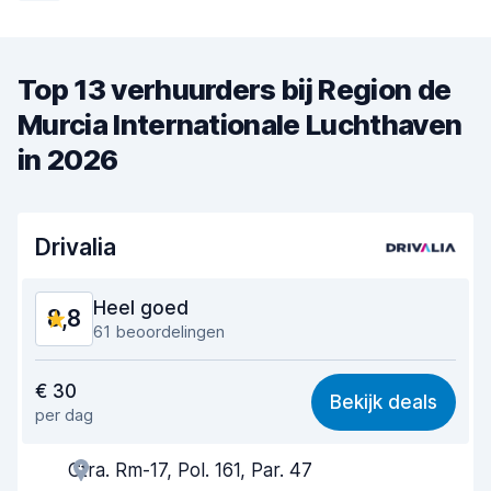
Top 13 verhuurders bij Region de
Murcia Internationale Luchthaven
in 2026
Drivalia
Heel goed
8,8
61 beoordelingen
Waar voor uw geld
8,5
€ 30
Bekijk deals
per dag
Makkelijk te vinden
9,0
Ctra. Rm-17, Pol. 161, Par. 47
Behulpzame medewerker
8,5