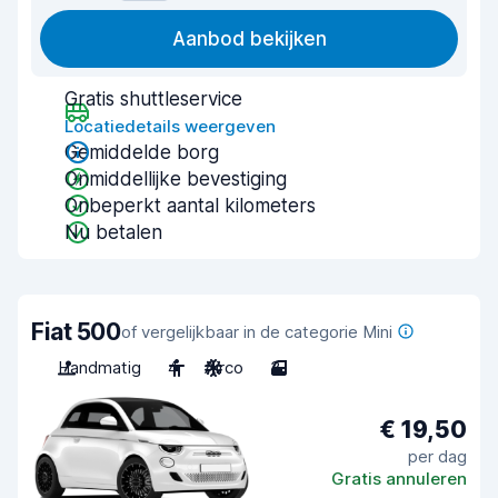
Aanbod bekijken
Gratis shuttleservice
Locatiedetails weergeven
Gemiddelde borg
Onmiddellijke bevestiging
Onbeperkt aantal kilometers
Nu betalen
Fiat 500
of vergelijkbaar in de categorie Mini
Handmatig
4
Airco
3
€ 19,50
per dag
Gratis annuleren