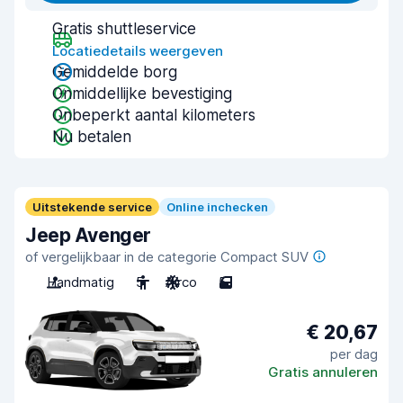
Gratis shuttleservice
Locatiedetails weergeven
Gemiddelde borg
Onmiddellijke bevestiging
Onbeperkt aantal kilometers
Nu betalen
Uitstekende service
Online inchecken
Jeep Avenger
of vergelijkbaar in de categorie Compact SUV
Handmatig
5
Airco
5
€ 20,67
per dag
Gratis annuleren