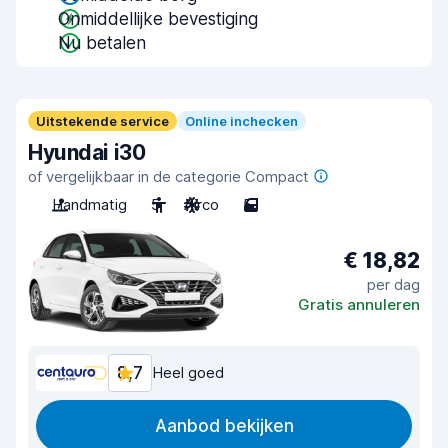
Onmiddellijke bevestiging
Nu betalen
Uitstekende service
Online inchecken
Hyundai i30
of vergelijkbaar in de categorie Compact
Handmatig
5
Airco
5
€ 18,82
per dag
Gratis annuleren
8,7
Heel goed
Aanbod bekijken