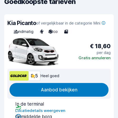
Goedkoopste tarieven
Kia Picanto
of vergelijkbaar in de categorie Mini
Handmatig
4
Airco
3
€ 18,60
per dag
Gratis annuleren
8,5
Heel goed
Aanbod bekijken
In de terminal
Locatiedetails weergeven
Gemiddelde borg