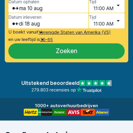
Datum ophalen
Tijd
ma 10 aug
11:00 AM
Datum inleveren
Tijd
di 18 aug
11:00 AM
U boekt vanuit
Verenigde Staten van Amerika (VS)
en uw leeftijd is
30-65
Zoeken
Uitstekend beoordeeld
279.803 recensies op
1000+ autoverhuurbedrijven