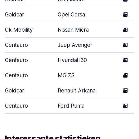
Goldcar
Opel Corsa
5
Ok Mobility
Nissan Micra
4
Centauro
Jeep Avenger
5
Centauro
Hyundai i30
5
Centauro
MG ZS
4
Goldcar
Renault Arkana
5
Centauro
Ford Puma
5
Interessante statistieken