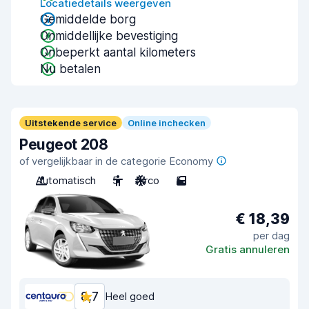
Locatiedetails weergeven
Gemiddelde borg
Onmiddellijke bevestiging
Onbeperkt aantal kilometers
Nu betalen
Uitstekende service
Online inchecken
Peugeot 208
of vergelijkbaar in de categorie Economy
Automatisch
5
Airco
5
€ 18,39
per dag
Gratis annuleren
8,7
Heel goed