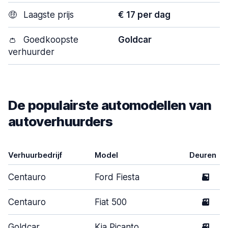
🤑
Laagste prijs
€ 17 per dag
👛
Goedkoopste
Goldcar
verhuurder
De populairste automodellen van
autoverhuurders
Verhuurbedrijf
Model
Deuren
Centauro
Ford Fiesta
5
Centauro
Fiat 500
3
Goldcar
Kia Picanto
3