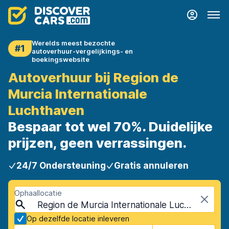
Werelds meest bezochte
#1
autoverhuur-vergelijkings- en
boekingswebsite
Autoverhuur bij Region de
Murcia Internationale
Luchthaven
Bespaar tot wel 70%. Duidelijke
prijzen, geen verrassingen.
24/7 Ondersteuning
Gratis annuleren
Ophaallocatie
Region de Murcia Internationale Luchthaven (RMU), Murcia, Spanje
Op dezelfde locatie inleveren