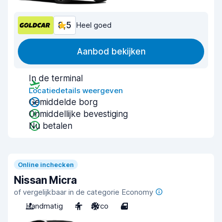
8,5
Heel goed
Aanbod bekijken
In de terminal
Locatiedetails weergeven
Gemiddelde borg
Onmiddellijke bevestiging
Nu betalen
Online inchecken
Nissan Micra
of vergelijkbaar in de categorie Economy
Handmatig
4
Airco
4