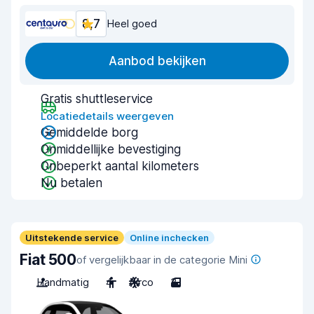
8,7
Heel goed
Aanbod bekijken
Gratis shuttleservice
Locatiedetails weergeven
Gemiddelde borg
Onmiddellijke bevestiging
Onbeperkt aantal kilometers
Nu betalen
Uitstekende service
Online inchecken
Fiat 500
of vergelijkbaar in de categorie Mini
Handmatig
4
Airco
3