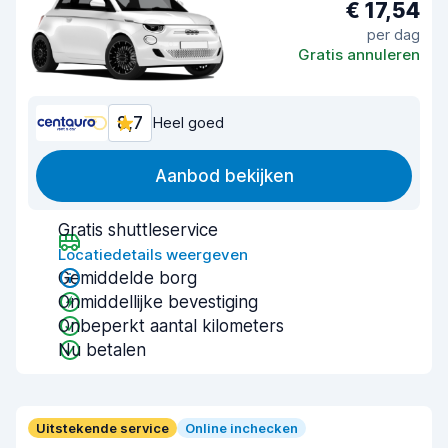
€ 17,54
per dag
Gratis annuleren
8,7
Heel goed
Aanbod bekijken
Gratis shuttleservice
Locatiedetails weergeven
Gemiddelde borg
Onmiddellijke bevestiging
Onbeperkt aantal kilometers
Nu betalen
Uitstekende service
Online inchecken