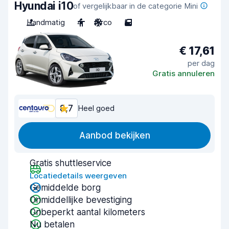
Hyundai i10
of vergelijkbaar in de categorie Mini
Handmatig
4
Airco
5
€ 17,61
per dag
Gratis annuleren
8,7
Heel goed
Aanbod bekijken
Gratis shuttleservice
Locatiedetails weergeven
Gemiddelde borg
Onmiddellijke bevestiging
Onbeperkt aantal kilometers
Nu betalen