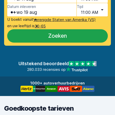
Datum inleveren
Tijd
wo 19 aug
11:00 AM
U boekt vanuit
Verenigde Staten van Amerika (VS)
en uw leeftijd is
30-65
Zoeken
Uitstekend beoordeeld
280.033 recensies op
1000+ autoverhuurbedrijven
Goedkoopste tarieven