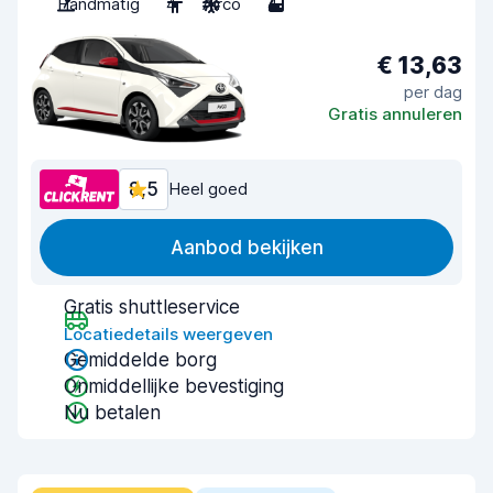
Handmatig
4
Airco
4
€ 13,63
per dag
Gratis annuleren
8,5
Heel goed
Aanbod bekijken
Gratis shuttleservice
Locatiedetails weergeven
Gemiddelde borg
Onmiddellijke bevestiging
Nu betalen