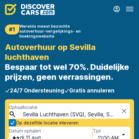
Werelds meest bezochte
#1
autoverhuur-vergelijkings- en
boekingswebsite
Autoverhuur op Sevilla
luchthaven
Bespaar tot wel 70%. Duidelijke
prijzen, geen verrassingen.
24/7 Ondersteuning
Gratis annuleren
Ophaallocatie
Sevilla Luchthaven (SVQ), Sevilla, Spanje
Op dezelfde locatie inleveren
Datum ophalen
Tijd
di 11 aug
11:00 AM