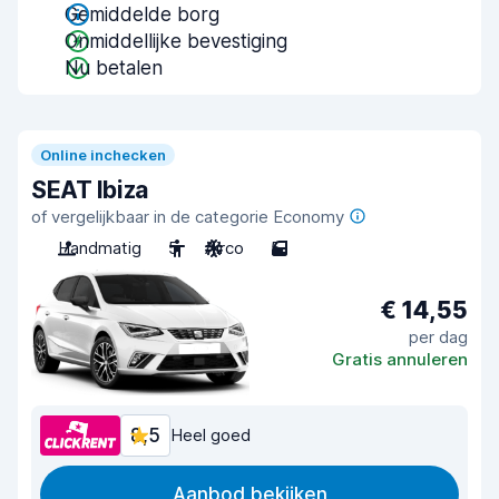
Gemiddelde borg
Onmiddellijke bevestiging
Nu betalen
Online inchecken
SEAT Ibiza
of vergelijkbaar in de categorie Economy
Handmatig
5
Airco
5
€ 14,55
per dag
Gratis annuleren
8,5
Heel goed
Aanbod bekijken