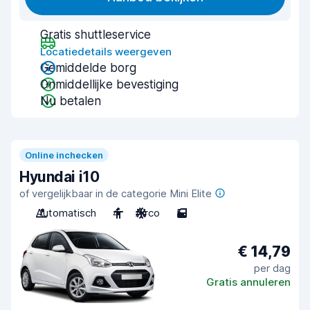
Gratis shuttleservice
Locatiedetails weergeven
Gemiddelde borg
Onmiddellijke bevestiging
Nu betalen
Online inchecken
Hyundai i10
of vergelijkbaar in de categorie Mini Elite
Automatisch
4
Airco
5
€ 14,79
per dag
Gratis annuleren