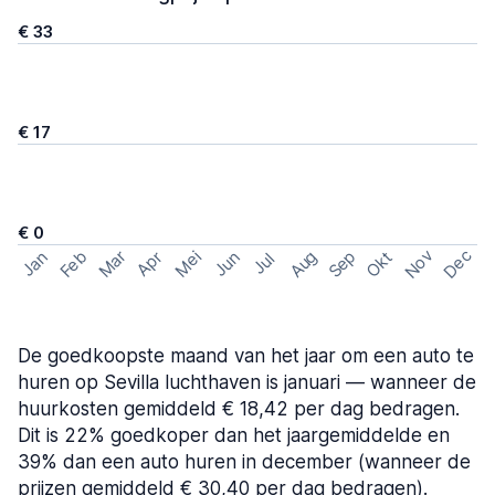
€ 33
€ 17
€ 0
Nov
Dec
Feb
Aug
Sep
Mar
Mei
Okt
Jan
Apr
Jun
Jul
De goedkoopste maand van het jaar om een auto te
huren op Sevilla luchthaven is januari — wanneer de
huurkosten gemiddeld € 18,42 per dag bedragen.
Dit is 22% goedkoper dan het jaargemiddelde en
39% dan een auto huren in december (wanneer de
prijzen gemiddeld € 30,40 per dag bedragen).