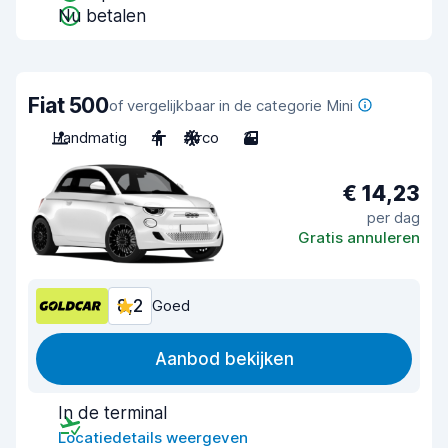
Nu betalen
Fiat 500
of vergelijkbaar in de categorie Mini
Handmatig
4
Airco
3
€ 14,23
per dag
Gratis annuleren
8,2
Goed
Aanbod bekijken
In de terminal
Locatiedetails weergeven