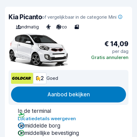
Kia Picanto
of vergelijkbaar in de categorie Mini
Handmatig
4
Airco
3
€ 14,09
per dag
Gratis annuleren
8,2
Goed
Aanbod bekijken
In de terminal
Locatiedetails weergeven
Gemiddelde borg
Onmiddellijke bevestiging