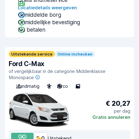
Gratis shuttleservice
Locatiedetails weergeven
Gemiddelde borg
Onmiddellijke bevestiging
Nu betalen
Uitstekende service
Online inchecken
Ford C-Max
of vergelijkbaar in de categorie Middenklasse
Monospace
Handmatig
5
Airco
5
€ 20,27
per dag
Gratis annuleren
9,0
Uitstekend