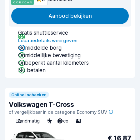
Aanbod bekijken
Gratis shuttleservice
Locatiedetails weergeven
Gemiddelde borg
Onmiddellijke bevestiging
Onbeperkt aantal kilometers
Nu betalen
Online inchecken
Volkswagen T-Cross
of vergelijkbaar in de categorie Economy SUV
Handmatig
5
Airco
5
€ 16,87