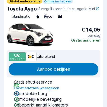
Uitstekende service
Online inchecken
Toyota Aygo
of vergelijkbaar in de categorie Mini
Handmatig
4
Airco
3
€ 14,05
per dag
Gratis annuleren
9,0
Uitstekend
Aanbod bekijken
Gratis shuttleservice
Locatiedetails weergeven
Gemiddelde borg
Onmiddellijke bevestiging
Onbeperkt aantal kilometers