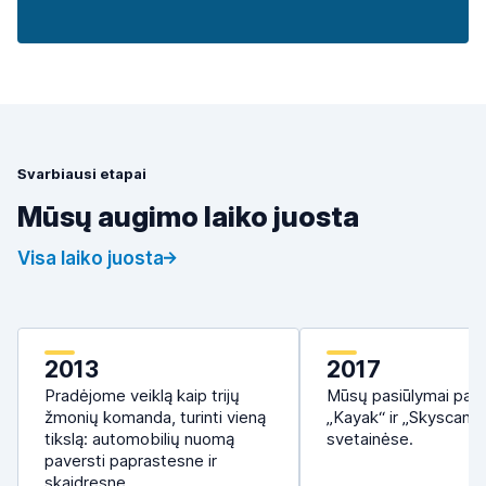
Svarbiausi etapai
Mūsų augimo laiko juosta
Visa laiko juosta
2013
2017
Pradėjome veiklą kaip trijų
Mūsų pasiūlymai pas
žmonių komanda, turinti vieną
„Kayak“ ir „Skyscanne
tikslą: automobilių nuomą
svetainėse.
paversti paprastesne ir
skaidresne.