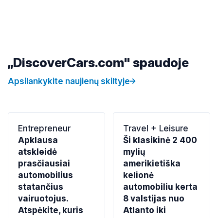
„DiscoverCars.com" spaudoje
Apsilankykite naujienų skiltyje
Entrepreneur
Travel + Leisure
Apklausa
Ši klasikinė 2 400
atskleidė
mylių
prasčiausiai
amerikietiška
automobilius
kelionė
statančius
automobiliu kerta
vairuotojus.
8 valstijas nuo
Atspėkite, kuris
Atlanto iki