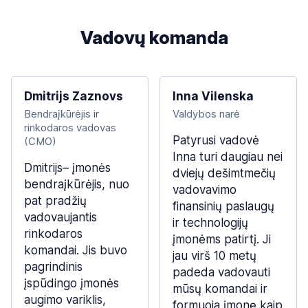
Vadovų komanda
Dmitrijs Zaznovs
Inna Vilenska
Bendraįkūrėjis ir
Valdybos narė
rinkodaros vadovas
Patyrusi vadovė
(CMO)
Inna turi daugiau nei
Dmitrijs– įmonės
dviejų dešimtmečių
bendraįkūrėjis, nuo
vadovavimo
pat pradžių
finansinių paslaugų
vadovaujantis
ir technologijų
rinkodaros
įmonėms patirtį. Ji
komandai. Jis buvo
jau virš 10 metų
pagrindinis
padeda vadovauti
įspūdingo įmonės
mūsų komandai ir
augimo variklis,
formuoja įmonę kaip