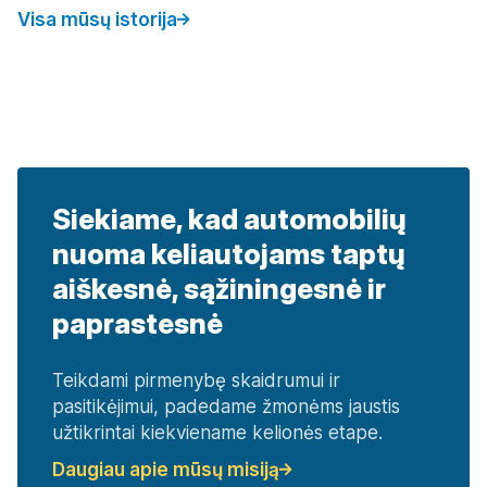
Visa mūsų istorija
Siekiame, kad automobilių
nuoma keliautojams taptų
aiškesnė, sąžiningesnė ir
paprastesnė
Teikdami pirmenybę skaidrumui ir
pasitikėjimui, padedame žmonėms jaustis
užtikrintai kiekviename kelionės etape.
Daugiau apie mūsų misiją