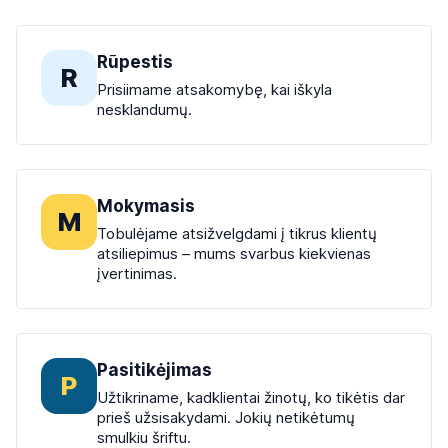
Rūpestis
R
Prisiimame atsakomybę, kai iškyla
nesklandumų.
Mokymasis
M
Tobulėjame atsižvelgdami į tikrus klientų
atsiliepimus – mums svarbus kiekvienas
įvertinimas.
Pasitikėjimas
P
Užtikriname, kadklientai žinotų, ko tikėtis dar
prieš užsisakydami. Jokių netikėtumų
smulkiu šriftu.