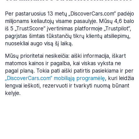
Per pastaruosius 13 metų „DiscoverCars.com“ padėjo
milijonams keliautojų visame pasaulyje. Mūsų 4,6 balo
iš 5 „TrustScore“ įvertinimas platformoje „Trustpilot“,
pagrįstas šimtais tūkstančių tikrų klientų atsiliepimų,
nuosekliai augo visą šį laiką.
Mūsų prioritetai nesikeičia: aiški informacija, iškart
matomos kainos ir pagalba, kai viskas vyksta ne
pagal planą. Tokia pati aiški patirtis pasiekiama ir per
„DiscoverCars.com“ mobiliąją programėlę
, kuri leidžia
lengvai ieškoti, rezervuoti ir tvarkyti nuomą būnant
„Norėjome sukurti produktą, kurį
kelyje.
didžiuodamiesi rekomenduotume savo
artimiausiam draugui.“
– Dmitrijs Zaznovs, bendraįkūrėjis