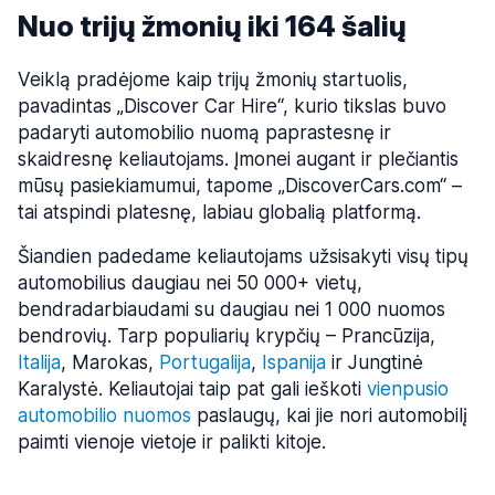
Nuo trijų žmonių iki 164 šalių
Veiklą pradėjome kaip trijų žmonių startuolis,
pavadintas „Discover Car Hire“, kurio tikslas buvo
padaryti automobilio nuomą paprastesnę ir
skaidresnę keliautojams. Įmonei augant ir plečiantis
mūsų pasiekiamumui, tapome „DiscoverCars.com“ –
tai atspindi platesnę, labiau globalią platformą.
Šiandien padedame keliautojams užsisakyti visų tipų
automobilius daugiau nei 50 000+ vietų,
bendradarbiaudami su daugiau nei 1 000 nuomos
bendrovių. Tarp populiarių krypčių – Prancūzija,
Italija
, Marokas,
Portugalija
,
Ispanija
ir Jungtinė
Karalystė. Keliautojai taip pat gali ieškoti
vienpusio
automobilio nuomos
paslaugų, kai jie nori automobilį
paimti vienoje vietoje ir palikti kitoje.