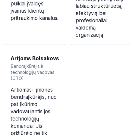
puikiai įvaldęs
labiau struktūruotą,
įvairius klientų
efektyvią bei
pritraukimo kanalus.
profesionaliai
valdomą
organizaciją.
Artjoms Bolsakovs
Bendraįkūrėjis ir
technologijų vadovas
(CTO)
Artiomas– įmonės
bendraįkūrėjis, nuo
pat įkūrimo
vadovaujantis jos
technologijų
komandai. Jis
prižiūrėjo ne tik