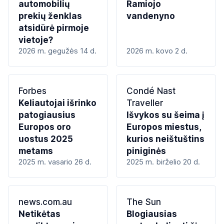
automobilių
Ramiojo
prekių ženklas
vandenyno
atsidūrė pirmoje
vietoje?
2026 m. gegužės 14 d.
2026 m. kovo 2 d.
Forbes
Condé Nast
Keliautojai išrinko
Traveller
patogiausius
Išvykos su šeima į
Europos oro
Europos miestus,
uostus 2025
kurios neištuštins
metams
piniginės
2025 m. vasario 26 d.
2025 m. birželio 20 d.
news.com.au
The Sun
Netikėtas
Blogiausias