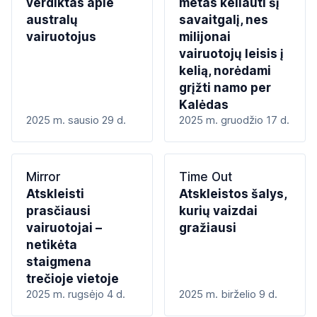
verdiktas apie
metas keliauti šį
australų
savaitgalį, nes
vairuotojus
milijonai
vairuotojų leisis į
kelią, norėdami
grįžti namo per
Kalėdas
2025 m. sausio 29 d.
2025 m. gruodžio 17 d.
Mirror
Time Out
Atskleisti
Atskleistos šalys,
prasčiausi
kurių vaizdai
vairuotojai –
gražiausi
netikėta
staigmena
trečioje vietoje
2025 m. rugsėjo 4 d.
2025 m. birželio 9 d.