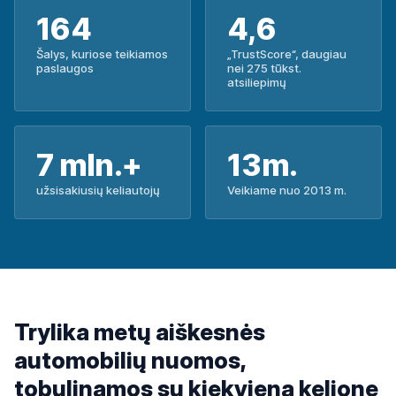
164
4,6
Šalys, kuriose teikiamos
„TrustScore“, daugiau
paslaugos
nei 275 tūkst.
atsiliepimų
7 mln.+
13m.
užsisakiusių keliautojų
Veikiame nuo 2013 m.
Trylika metų aiškesnės
automobilių nuomos,
tobulinamos su kiekviena kelione