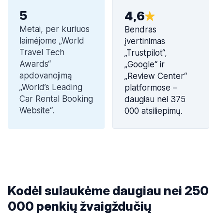
5
4,6
Metai, per kuriuos
Bendras
laimėjome „World
įvertinimas
Travel Tech
„Trustpilot“,
Awards“
„Google“ ir
apdovanojimą
„Review Center“
„World’s Leading
platformose –
Car Rental Booking
daugiau nei 375
Website“.
000 atsiliepimų.
Kodėl sulaukėme daugiau nei 250
000 penkių žvaigždučių