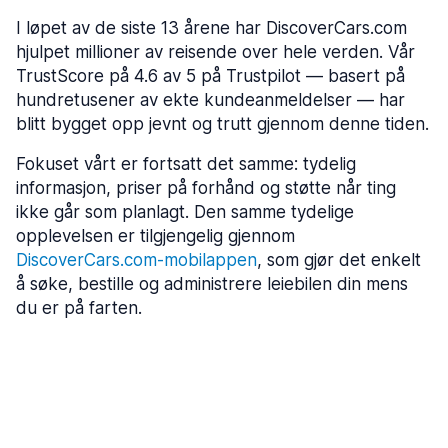
I løpet av de siste 13 årene har DiscoverCars.com
hjulpet millioner av reisende over hele verden. Vår
TrustScore på 4.6 av 5 på Trustpilot — basert på
hundretusener av ekte kundeanmeldelser — har
blitt bygget opp jevnt og trutt gjennom denne tiden.
Fokuset vårt er fortsatt det samme: tydelig
informasjon, priser på forhånd og støtte når ting
ikke går som planlagt. Den samme tydelige
opplevelsen er tilgjengelig gjennom
DiscoverCars.com-mobilappen
, som gjør det enkelt
å søke, bestille og administrere leiebilen din mens
“Vi måtte lage et produkt som vi ville vært
du er på farten.
stolte av å anbefale til vår nærmeste
venn.”
— Dmitrijs Zaznovs, medgründer