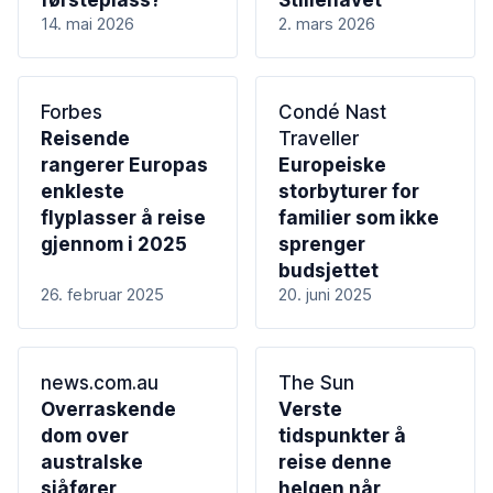
førsteplass?
Stillehavet
14. mai 2026
2. mars 2026
Forbes
Condé Nast
Reisende
Traveller
rangerer Europas
Europeiske
enkleste
storbyturer for
flyplasser å reise
familier som ikke
gjennom i 2025
sprenger
budsjettet
26. februar 2025
20. juni 2025
news.com.au
The Sun
Overraskende
Verste
dom over
tidspunkter å
australske
reise denne
sjåfører
helgen når