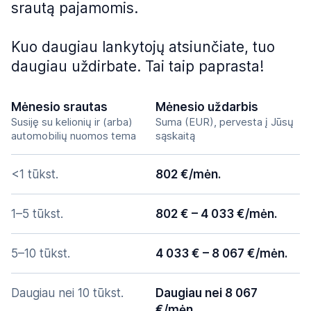
srautą pajamomis.
Kuo daugiau lankytojų atsiunčiate, tuo
daugiau uždirbate. Tai taip paprasta!
Mėnesio srautas
Mėnesio uždarbis
Susiję su kelionių ir (arba)
Suma (EUR), pervesta į Jūsų
automobilių nuomos tema
sąskaitą
<1 tūkst.
802 €/mėn.
1–5 tūkst.
802 € – 4 033 €/mėn.
5–10 tūkst.
4 033 € – 8 067 €/mėn.
Daugiau nei 10 tūkst.
Daugiau nei 8 067
€/mėn.