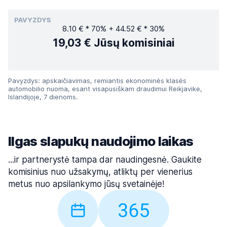
PAVYZDYS
8.10 € * 70% + 44.52 € * 30%
19,03 €
Jūsų komisiniai
Pavyzdys: apskaičiavimas, remiantis ekonominės klasės
automobilio nuoma, esant visapusiškam draudimui Reikjavike,
Islandijoje, 7 dienoms.
Ilgas slapukų naudojimo laikas
...ir partnerystė tampa dar naudingesnė. Gaukite
komisinius nuo užsakymų, atliktų per vienerius
metus nuo apsilankymo jūsų svetainėje!