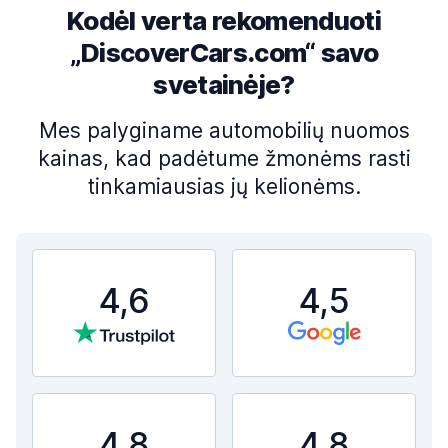
Kodėl verta rekomenduoti
„DiscoverCars.com“ savo
svetainėje?
Mes palyginame automobilių nuomos
kainas, kad padėtume žmonėms rasti
tinkamiausias jų kelionėms.
4,6
4,5
4,8
4,8