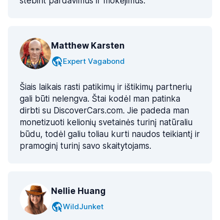
stebint pardavimus ir mokėjimus.
Matthew Karsten
Expert Vagabond
Šiais laikais rasti patikimų ir ištikimų partnerių
gali būti nelengva. Štai kodėl man patinka
dirbti su DiscoverCars.com. Jie padeda man
monetizuoti kelionių svetainės turinį natūraliu
būdu, todėl galiu toliau kurti naudos teikiantį ir
pramoginį turinį savo skaitytojams.
Nellie Huang
WildJunket