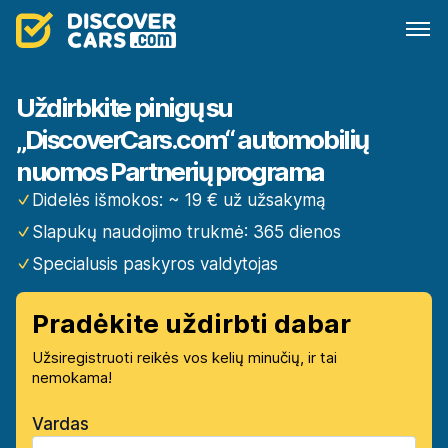
Uždirbkite pinigų su
„DiscoverCars.com“ automobilių
nuomos Partnerių programa
Didelės išmokos: ~ 19 € už užsakymą
Slapukų naudojimo trukmė: 365 dienos
Specialusis paskyros valdytojas
Pradėkite uždirbti dabar
Užsiregistruoti reikės vos kelių minučių, ir tai
nemokama!
Vardas