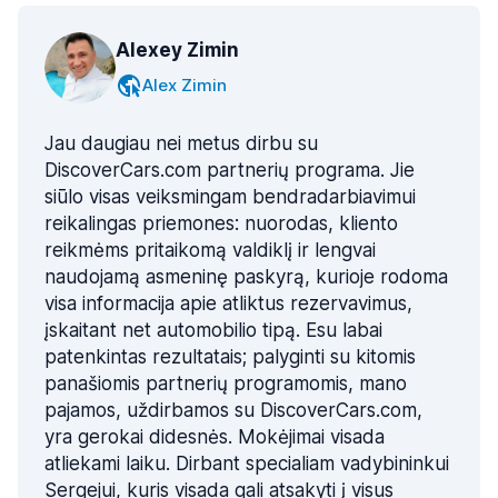
Alexey Zimin
Alex Zimin
Jau daugiau nei metus dirbu su
DiscoverCars.com partnerių programa. Jie
siūlo visas veiksmingam bendradarbiavimui
reikalingas priemones: nuorodas, kliento
reikmėms pritaikomą valdiklį ir lengvai
naudojamą asmeninę paskyrą, kurioje rodoma
visa informacija apie atliktus rezervavimus,
įskaitant net automobilio tipą. Esu labai
patenkintas rezultatais; palyginti su kitomis
panašiomis partnerių programomis, mano
pajamos, uždirbamos su DiscoverCars.com,
yra gerokai didesnės. Mokėjimai visada
atliekami laiku. Dirbant specialiam vadybininkui
Sergejui, kuris visada gali atsakyti į visus