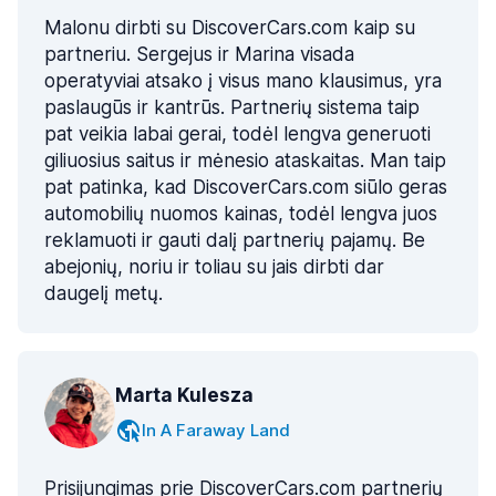
Malonu dirbti su DiscoverCars.com kaip su
partneriu. Sergejus ir Marina visada
operatyviai atsako į visus mano klausimus, yra
paslaugūs ir kantrūs. Partnerių sistema taip
pat veikia labai gerai, todėl lengva generuoti
giliuosius saitus ir mėnesio ataskaitas. Man taip
pat patinka, kad DiscoverCars.com siūlo geras
automobilių nuomos kainas, todėl lengva juos
reklamuoti ir gauti dalį partnerių pajamų. Be
abejonių, noriu ir toliau su jais dirbti dar
daugelį metų.
Marta Kulesza
In A Faraway Land
Prisijungimas prie DiscoverCars.com partnerių