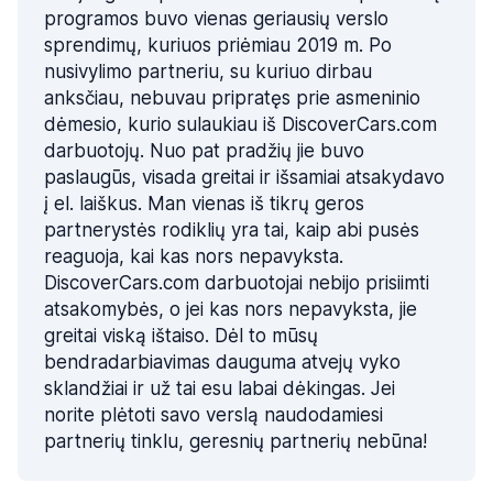
programos buvo vienas geriausių verslo
sprendimų, kuriuos priėmiau 2019 m. Po
nusivylimo partneriu, su kuriuo dirbau
anksčiau, nebuvau pripratęs prie asmeninio
dėmesio, kurio sulaukiau iš DiscoverCars.com
darbuotojų. Nuo pat pradžių jie buvo
paslaugūs, visada greitai ir išsamiai atsakydavo
į el. laiškus. Man vienas iš tikrų geros
partnerystės rodiklių yra tai, kaip abi pusės
reaguoja, kai kas nors nepavyksta.
DiscoverCars.com darbuotojai nebijo prisiimti
atsakomybės, o jei kas nors nepavyksta, jie
greitai viską ištaiso. Dėl to mūsų
bendradarbiavimas dauguma atvejų vyko
sklandžiai ir už tai esu labai dėkingas. Jei
norite plėtoti savo verslą naudodamiesi
partnerių tinklu, geresnių partnerių nebūna!