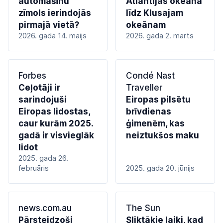
automašīnu
Atlantijas okeāna
zīmols ierindojās
līdz Klusajam
pirmajā vietā?
okeānam
2026. gada 14. maijs
2026. gada 2. marts
Forbes
Condé Nast
Ceļotāji ir
Traveller
sarindojuši
Eiropas pilsētu
Eiropas lidostas,
brīvdienas
caur kurām 2025.
ģimenēm, kas
gadā ir visvieglāk
neiztukšos maku
lidot
2025. gada 26.
februāris
2025. gada 20. jūnijs
news.com.au
The Sun
Pārsteidzoši
Sliktākie laiki, kad