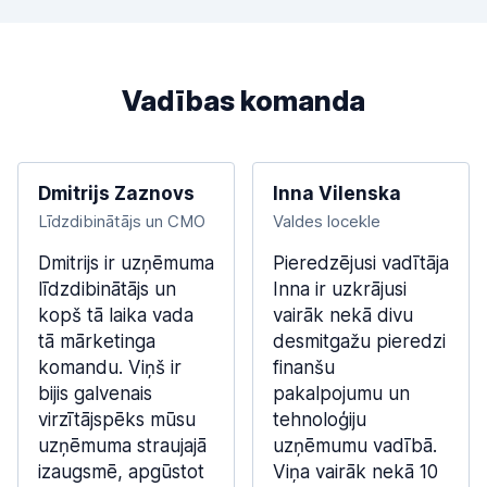
Vadības komanda
Dmitrijs Zaznovs
Inna Vilenska
Līdzdibinātājs un CMO
Valdes locekle
Dmitrijs ir uzņēmuma
Pieredzējusi vadītāja
līdzdibinātājs un
Inna ir uzkrājusi
kopš tā laika vada
vairāk nekā divu
tā mārketinga
desmitgažu pieredzi
komandu. Viņš ir
finanšu
bijis galvenais
pakalpojumu un
virzītājspēks mūsu
tehnoloģiju
uzņēmuma straujajā
uzņēmumu vadībā.
izaugsmē, apgūstot
Viņa vairāk nekā 10