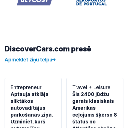
DiscoverCars.com presē
Apmeklēt ziņu telpu
Entrepreneur
Travel + Leisure
Aptauja atklāja
Šis 2400 jūdžu
sliktākos
garais klasiskais
autovadītājus
Amerikas
parkošanās ziņā.
ceļojums šķērso 8
Uzminiet, kurš
štatus no