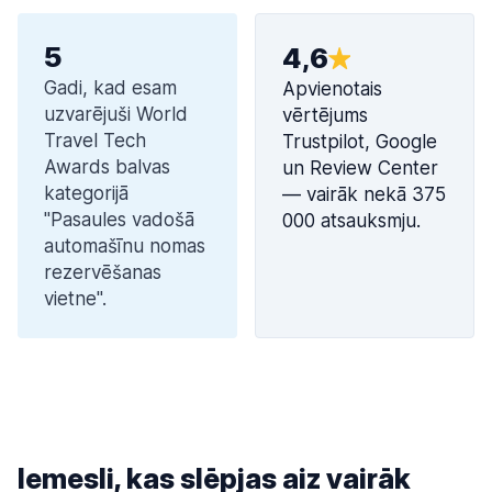
5
4,6
Gadi, kad esam
Apvienotais
uzvarējuši World
vērtējums
Travel Tech
Trustpilot, Google
Awards balvas
un Review Center
kategorijā
— vairāk nekā 375
"Pasaules vadošā
000 atsauksmju.
automašīnu nomas
rezervēšanas
vietne".
Iemesli, kas slēpjas aiz vairāk