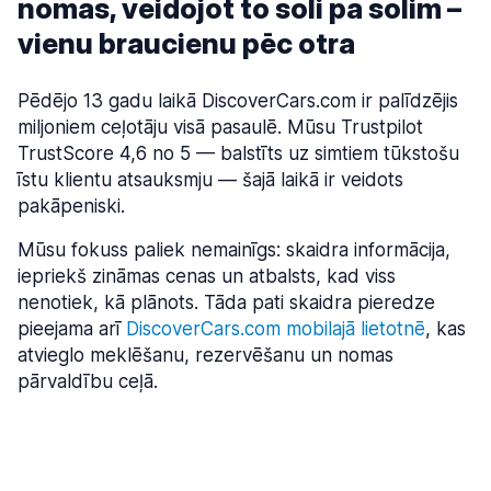
nomas, veidojot to soli pa solim –
vienu braucienu pēc otra
Pēdējo 13 gadu laikā DiscoverCars.com ir palīdzējis
miljoniem ceļotāju visā pasaulē. Mūsu Trustpilot
TrustScore 4,6 no 5 — balstīts uz simtiem tūkstošu
īstu klientu atsauksmju — šajā laikā ir veidots
pakāpeniski.
Mūsu fokuss paliek nemainīgs: skaidra informācija,
iepriekš zināmas cenas un atbalsts, kad viss
nenotiek, kā plānots. Tāda pati skaidra pieredze
pieejama arī
DiscoverCars.com mobilajā lietotnē
, kas
atvieglo meklēšanu, rezervēšanu un nomas
“Mums bija jāizveido produkts, ko mēs ar
pārvaldību ceļā.
lepnumu ieteiktu savam tuvākajam
draugam.”
— Dmitrijs Zaznovs, līdzdibinātājs