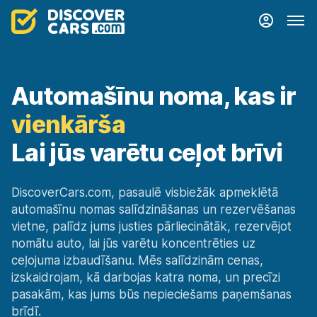
Automašīnu noma, kas ir
vienkārša
Lai jūs varētu ceļot brīvi
DiscoverCars.com, pasaulē visbiežāk apmeklētā
automašīnu nomas salīdzināšanas un rezervēšanas
vietne, palīdz jums justies pārliecinātāk, rezervējot
nomātu auto, lai jūs varētu koncentrēties uz
ceļojuma izbaudīšanu. Mēs salīdzinām cenas,
izskaidrojam, kā darbojas katra noma, un precīzi
pasakām, kas jums būs nepieciešams paņemšanas
brīdī.