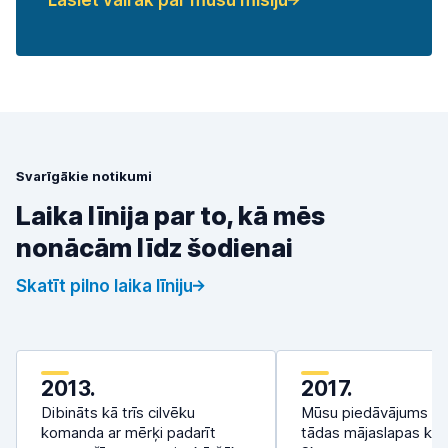
Lasiet vairāk par mūsu misiju
Svarīgākie notikumi
Laika līnija par to, kā mēs
nonācām līdz šodienai
Skatīt pilno laika līniju
2013.
2017.
Dibināts kā trīs cilvēku
Mūsu piedāvājums sa
komanda ar mērķi padarīt
tādas mājaslapas kā 