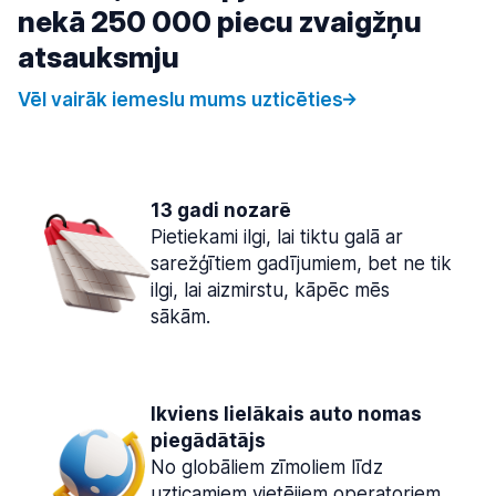
nekā 250 000 piecu zvaigžņu
atsauksmju
Vēl vairāk iemeslu mums uzticēties
13 gadi nozarē
Pietiekami ilgi, lai tiktu galā ar
sarežģītiem gadījumiem, bet ne tik
ilgi, lai aizmirstu, kāpēc mēs
sākām.
Ikviens lielākais auto nomas
piegādātājs
No globāliem zīmoliem līdz
uzticamiem vietējiem operatoriem