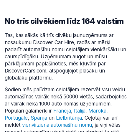
No trīs cilvēkiem līdz 164 valstīm
Tas, kas sākās kā trīs cilvēku jaunuzņēmums ar
nosaukumu Discover Car Hire, radās ar mērķi
padarīt automašīnu nomu ceļotājiem vienkāršāku un
caurspīdīgāku. Uzņēmumam augot un mūsu
pārklājumam paplašinoties, mēs kļuvām par
DiscoverCars.com, atspoguļojot plašāku un
globālāku platformu.
Šodien mēs palīdzam ceļotājiem rezervēt visu veidu
automašīnas vairāk nekā 50000 vietās, sadarbojoties
ar vairāk nekā 1000 auto nomas uzņēmumiem.
Populāri galamērķi ir
Francija
,
Itālija
,
Maroka
,
Portugāle
,
Spānija
un
Lielbritānija
. Ceļotāji var arī
meklēt
vienvirziena automašīnu nomu
, ja viņi vēlas