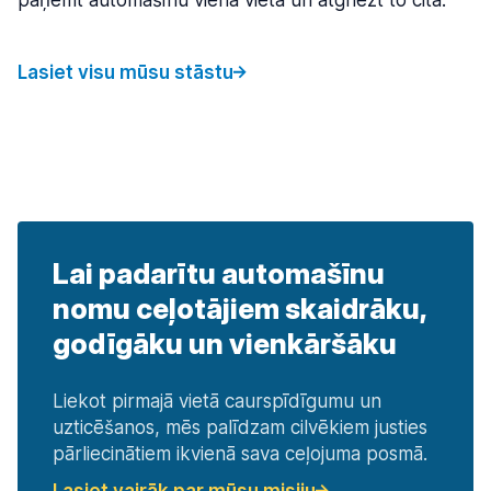
paņemt automašīnu vienā vietā un atgriezt to citā.
Lasiet visu mūsu stāstu
Lai padarītu automašīnu
nomu ceļotājiem skaidrāku,
godīgāku un vienkāršāku
Liekot pirmajā vietā caurspīdīgumu un
uzticēšanos, mēs palīdzam cilvēkiem justies
pārliecinātiem ikvienā sava ceļojuma posmā.