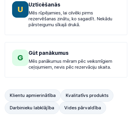
Uzticēšanās
U
Mēs rūpējamies, lai cilvēki pirms
rezervēšanas zinātu, ko sagaidīt. Nekādu
pārsteigumu sīkajā drukā.
Gūt panākumus
G
Mēs panākumus mēram pēc veiksmīgiem
ceļojumiem, nevis pēc rezervāciju skaita.
Klientu apmierinātība
Kvalitatīvs produkts
Darbinieku labklājība
Vides pārvaldība