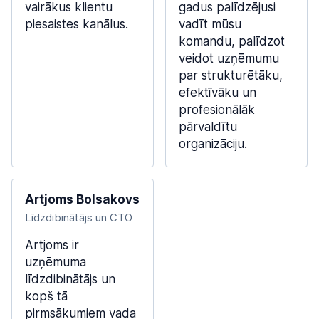
vairākus klientu
gadus palīdzējusi
piesaistes kanālus.
vadīt mūsu
komandu, palīdzot
veidot uzņēmumu
par strukturētāku,
efektīvāku un
profesionālāk
pārvaldītu
organizāciju.
Artjoms Bolsakovs
Līdzdibinātājs un CTO
Artjoms ir
uzņēmuma
līdzdibinātājs un
kopš tā
pirmsākumiem vada