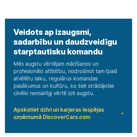
Veidots ap izaugsmi,
sadarbību un daudzveidīgu
starptautisku komandu
Mēs augstu vērtējam mācīšanos un
profesionālo attīstību, nodrošinot tam īpaši
atvēlētu laiku, regulārus komandas
pasākumus un kultūru, ko šeit strādājošie
cilvēki nemainīgi vērtē ļoti augstu.
Apskatiet dzīvi un karjeras iespējas
uzņēmumā DiscoverCars.com