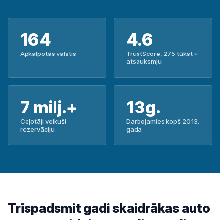
164
4.6
Apkalpotās valstis
TrustScore, 275 tūkst.+
atsauksmju
7 milj.+
13g.
Ceļotāji veikuši
Darbojamies kopš 2013.
rezervāciju
gada
Trīspadsmit gadi skaidrākas auto