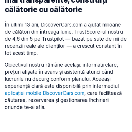
călătorie cu călătorie
În ultimii 13 ani, DiscoverCars.com a ajutat milioane
de călători din întreaga lume. TrustScore-ul nostru
de 4,6 din 5 pe Trustpilot — bazat pe sute de mii de
recenzii reale ale clienților — a crescut constant în
tot acest timp.
Obiectivul nostru rămâne același: informații clare,
prețuri afișate în avans și asistență atunci când
lucrurile nu decurg conform planului. Aceeași
experiență clară este disponibilă prin intermediul
aplicației mobile DiscoverCars.com
, care facilitează
căutarea, rezervarea și gestionarea închirierii
„Trebuia să creăm un produs pe care să fim
oriunde te-ai afla.
mândri să îl recomandăm celui mai
apropiat prieten.”
— Dmitrijs Zaznovs, cofondator