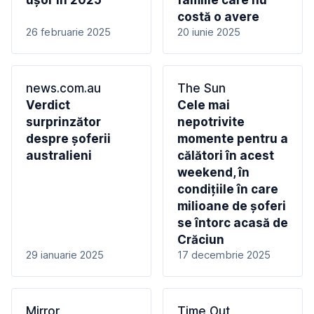
ușor în 2025
familie care nu
costă o avere
26 februarie 2025
20 iunie 2025
news.com.au
The Sun
Verdict
Cele mai
surprinzător
nepotrivite
despre șoferii
momente pentru a
australieni
călători în acest
weekend, în
condițiile în care
milioane de șoferi
se întorc acasă de
Crăciun
29 ianuarie 2025
17 decembrie 2025
Mirror
Time Out