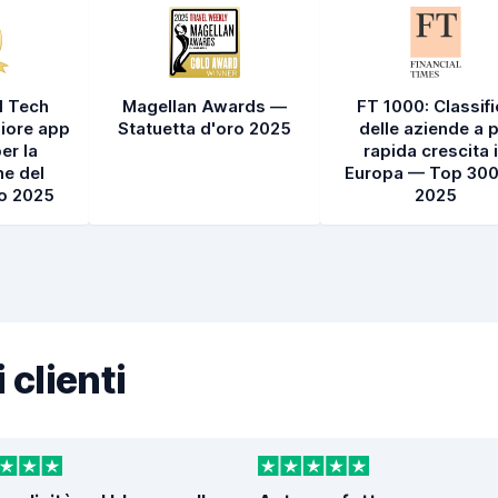
l Tech
Magellan Awards —
FT 1000: Classif
iore app
Statuetta d'oro 2025
delle aziende a p
er la
rapida crescita 
e del
Europa — Top 300
to 2025
2025
 clienti