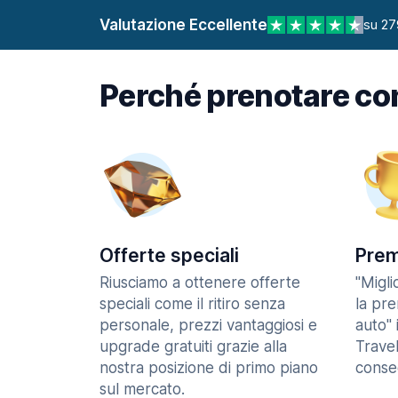
Valutazione Eccellente
su 27
Perché prenotare co
Offerte speciali
Prem
Riusciamo a ottenere offerte
"Migl
speciali come il ritiro senza
la pr
personale, prezzi vantaggiosi e
auto" 
upgrade gratuiti grazie alla
Trave
nostra posizione di primo piano
consec
sul mercato.