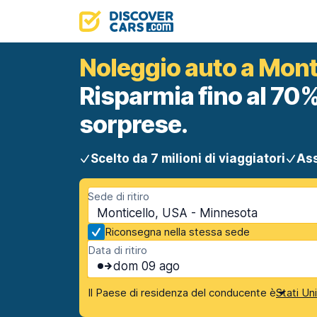
Noleggio auto a Mont
Risparmia fino al 70%
sorprese.
Scelto da 7 milioni di viaggiatori
Ass
Sede di ritiro
Monticello, USA - Minnesota
Riconsegna nella stessa sede
Data di ritiro
dom 09 ago
Il Paese di residenza del conducente è
Stati Un