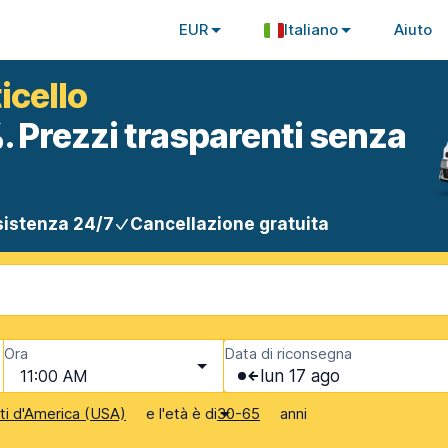
EUR
Italiano
Aiuto
icello
. Prezzi trasparenti senza
istenza 24/7
Cancellazione gratuita
Ora
Data di riconsegna
11:00 AM
lun 17 ago
e l'età è di
anni
iti d'America (USA)
30-65