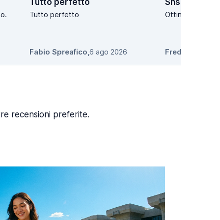
Tutto perfetto
Shsgahshsh
o.
Tutto perfetto
Ottimooooo
Fabio Spreafico
,
6 ago 2026
Freddi
,
6 ago 2
re recensioni preferite.