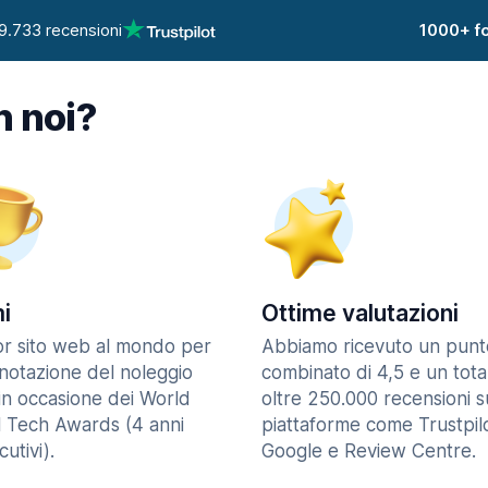
9.733 recensioni
1000+ fo
n noi?
i
Ottime valutazioni
ior sito web al mondo per
Abbiamo ricevuto un punt
enotazione del noleggio
combinato di 4,5 e un tota
in occasione dei World
oltre 250.000 recensioni s
l Tech Awards (4 anni
piattaforme come Trustpilo
utivi).
Google e Review Centre.