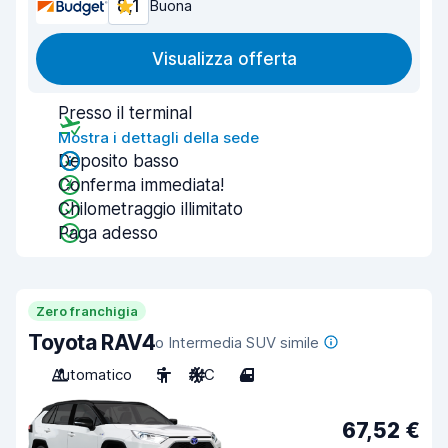
8,1
Buona
Visualizza offerta
Presso il terminal
Mostra i dettagli della sede
Deposito basso
Conferma immediata!
Chilometraggio illimitato
Paga adesso
Zero franchigia
Toyota RAV4
o Intermedia SUV simile
Automatico
5
A/C
4
67,52 €