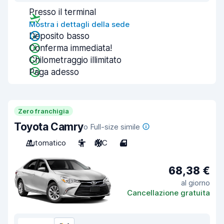
Presso il terminal
Mostra i dettagli della sede
Deposito basso
Conferma immediata!
Chilometraggio illimitato
Paga adesso
Zero franchigia
Toyota Camry
o Full-size simile
Automatico
5
A/C
4
68,38 €
al giorno
Cancellazione gratuita