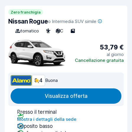
Zero franchigia
Nissan Rogue
o Intermedia SUV simile
Automatico
5
A/C
5
53,79 €
al giorno
Cancellazione gratuita
8,4
Buona
Visualizza offerta
Presso il terminal
Mostra i dettagli della sede
Deposito basso