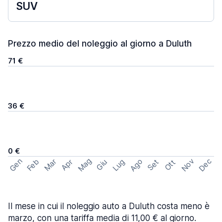
SUV
Prezzo medio del noleggio al giorno a Duluth
71 €
36 €
0 €
Mag
Gen
Ago
Nov
Dec
Feb
Mar
Lug
Apr
Set
Giu
Ott
Il mese in cui il noleggio auto a Duluth costa meno è
marzo, con una tariffa media di 11,00 € al giorno.