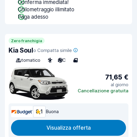
Conferma immediata!
Chilometraggio illimitato
Paga adesso
Zero franchigia
Kia Soul
o Compatta simile
Automatico
5
A/C
4
71,65 €
al giorno
Cancellazione gratuita
8,1
Buona
Visualizza offerta