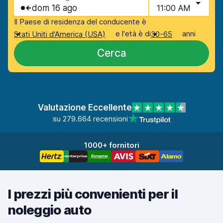
dom 16 ago
11:00 AM
Il Paese di residenza del conducente è
e l'età è di
anni
Stati Uniti d'America (USA)
30-65
Cerca
Valutazione Eccellente
su 279.664 recensioni
1000+ fornitori
I prezzi più convenienti per il
noleggio auto