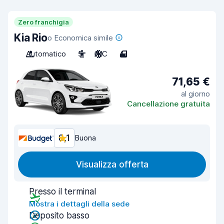
Zero franchigia
Kia Rio
o Economica simile
Automatico
5
A/C
4
71,65 €
al giorno
Cancellazione gratuita
8,1
Buona
Visualizza offerta
Presso il terminal
Mostra i dettagli della sede
Deposito basso