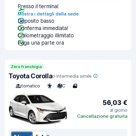
Presso il terminal
Mostra i dettagli della sede
Deposito basso
Conferma immediata!
Chilometraggio illimitato
Paga una parte ora
Zero franchigia
Toyota Corolla
o Intermedia simile
Automatico
5
A/C
4
56,03 €
al giorno
Cancellazione gratuita