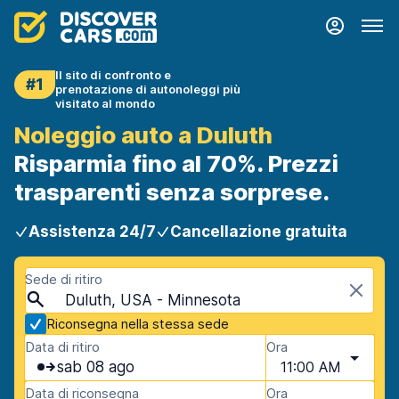
Il sito di confronto e
#1
prenotazione di autonoleggi più
visitato al mondo
Noleggio auto a Duluth
Risparmia fino al 70%. Prezzi
trasparenti senza sorprese.
Assistenza 24/7
Cancellazione gratuita
Sede di ritiro
Duluth, USA - Minnesota
Riconsegna nella stessa sede
Data di ritiro
Ora
sab 08 ago
11:00 AM
Data di riconsegna
Ora