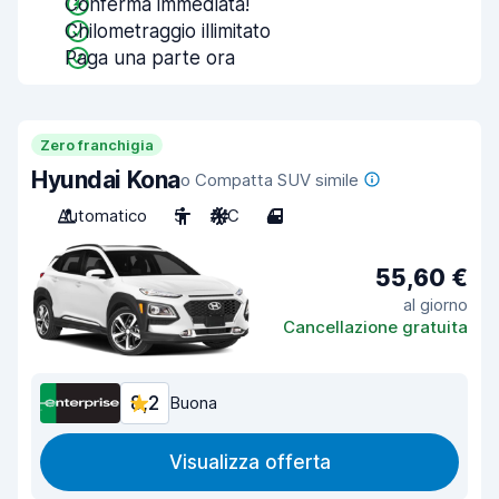
Conferma immediata!
Chilometraggio illimitato
Paga una parte ora
Zero franchigia
Hyundai Kona
o Compatta SUV simile
Automatico
5
A/C
4
55,60 €
al giorno
Cancellazione gratuita
8,2
Buona
Visualizza offerta