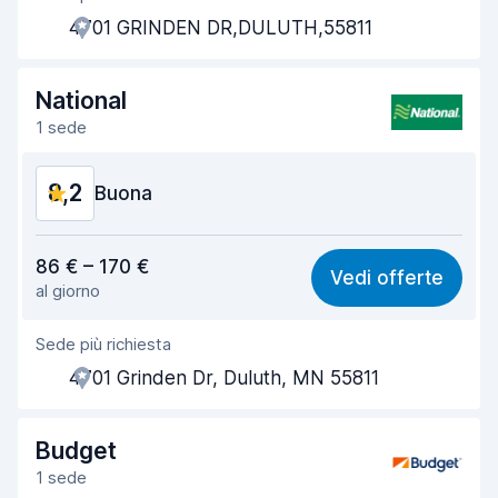
4701 GRINDEN DR,DULUTH,55811
Rapidità del ritiro
8,0
Rapidità della riconsegna
8,2
National
1 sede
Pulizia del veicolo
8,2
8,2
Condizioni dell'auto
Buona
8,3
Rapporto qualità-prezzo
8,1
86 € – 170 €
Vedi offerte
al giorno
Facile da trovare
8,2
Sede più richiesta
Gentilezza degli agenti
8,2
4701 Grinden Dr, Duluth, MN 55811
Rapidità del ritiro
8,0
Rapidità della riconsegna
8,2
Budget
1 sede
Pulizia del veicolo
8,2