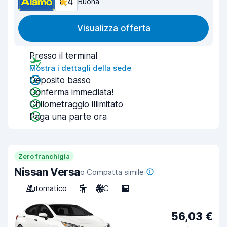
8,4
Buona
Visualizza offerta
Presso il terminal
Mostra i dettagli della sede
Deposito basso
Conferma immediata!
Chilometraggio illimitato
Paga una parte ora
Zero franchigia
Nissan Versa
o Compatta simile
Automatico
5
A/C
5
56,03 €