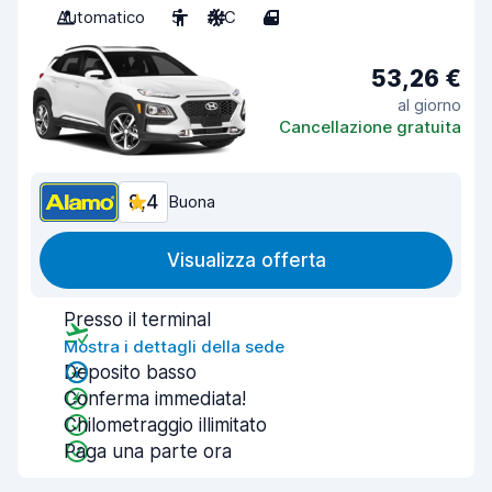
Automatico
5
A/C
4
53,26 €
al giorno
Cancellazione gratuita
8,4
Buona
Visualizza offerta
Presso il terminal
Mostra i dettagli della sede
Deposito basso
Conferma immediata!
Chilometraggio illimitato
Paga una parte ora