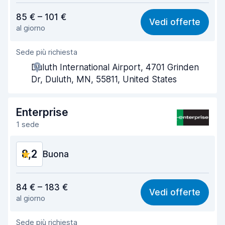
Rapporto qualità-prezzo
8,2
85 € – 101 €
Vedi offerte
al giorno
Facile da trovare
8,2
Sede più richiesta
Gentilezza degli agenti
8,1
Duluth International Airport, 4701 Grinden
Rapidità del ritiro
8,0
Dr, Duluth, MN, 55811, United States
Rapidità della riconsegna
8,2
Enterprise
Pulizia del veicolo
8,1
1 sede
Condizioni dell'auto
8,4
8,2
Buona
Rapporto qualità-prezzo
8,1
84 € – 183 €
Vedi offerte
al giorno
Facile da trovare
8,2
Sede più richiesta
Gentilezza degli agenti
8,3