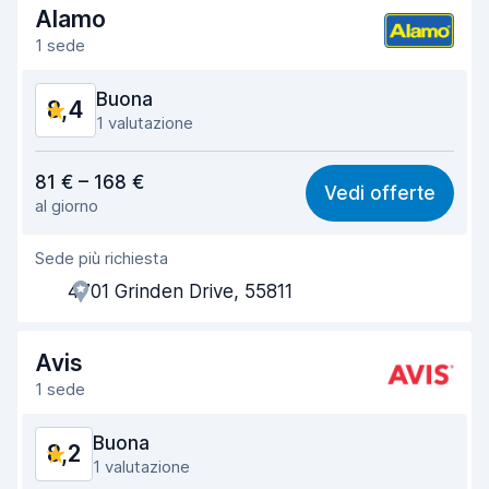
Alamo
1 sede
Buona
8,4
1 valutazione
Rapporto qualità-prezzo
8,5
81 € – 168 €
Vedi offerte
al giorno
Facile da trovare
8,2
Sede più richiesta
Gentilezza degli agenti
8,6
4701 Grinden Drive, 55811
Rapidità del ritiro
8,0
Rapidità della riconsegna
8,2
Avis
1 sede
Pulizia del veicolo
8,7
Buona
8,2
Condizioni dell'auto
8,7
1 valutazione