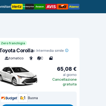
rnitori
Zero franchigia
Toyota Corolla
o Intermedia simile
Automatico
5
A/C
4
65,08 €
al giorno
Cancellazione
gratuita
8,1
Buona