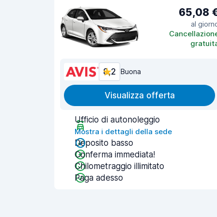
65,08 
al giorn
Cancellazion
gratuit
8,2
Buona
Visualizza offerta
Ufficio di autonoleggio
Mostra i dettagli della sede
Deposito basso
Conferma immediata!
Chilometraggio illimitato
Paga adesso