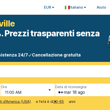
EUR
Italiano
Aiuto
ille
. Prezzi trasparenti senza
istenza 24/7
Cancellazione gratuita
Ora
Data di riconsegna
11:00 AM
mar 18 ago
e l'età è di
anni
iti d'America (USA)
30-65