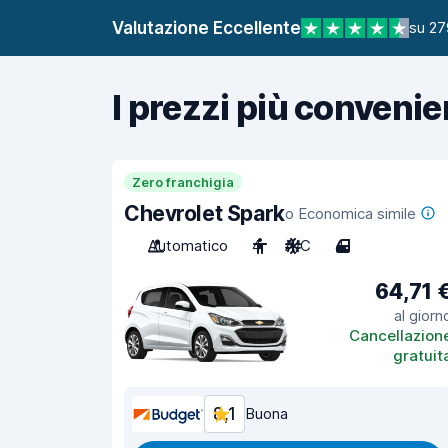
Valutazione Eccellente
su 27
I prezzi più convenie
Zero franchigia
Chevrolet Spark
o Economica simile
Automatico
4
A/C
4
64,71 
al giorn
Cancellazion
gratuit
8,1
Buona