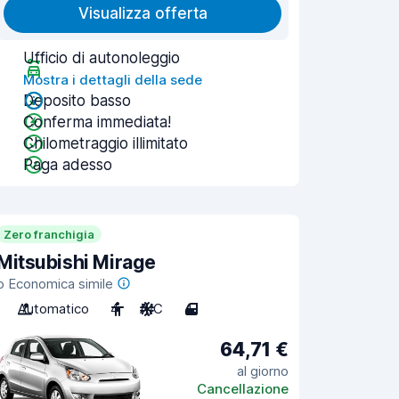
Visualizza offerta
Ufficio di autonoleggio
Mostra i dettagli della sede
Deposito basso
Conferma immediata!
Chilometraggio illimitato
Paga adesso
Zero franchigia
Mitsubishi Mirage
o Economica simile
Automatico
4
A/C
4
64,71 €
al giorno
Cancellazione