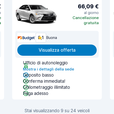
€
66,09 €
o
al giorno
e
Cancellazione
a
gratuita
8,1
Buona
Visualizza offerta
Ufficio di autonoleggio
Mostra i dettagli della sede
Deposito basso
Conferma immediata!
Chilometraggio illimitato
Paga adesso
Stai visualizzando 9 su 24 veicoli