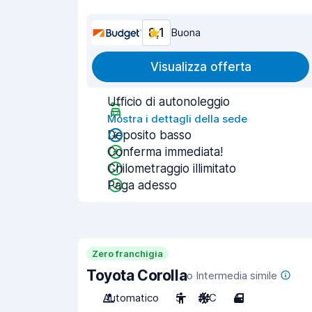
8,1
Buona
Visualizza offerta
Ufficio di autonoleggio
Mostra i dettagli della sede
Deposito basso
Conferma immediata!
Chilometraggio illimitato
Paga adesso
Zero franchigia
Toyota Corolla
o Intermedia simile
Automatico
5
A/C
4