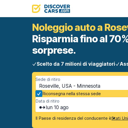
Noleggio auto a Rosev
Risparmia fino al 70%
sorprese.
Scelto da 7 milioni di viaggiatori
Ass
Sede di ritiro
Roseville, USA - Minnesota
Riconsegna nella stessa sede
Data di ritiro
lun 10 ago
Il Paese di residenza del conducente è
Stati Un