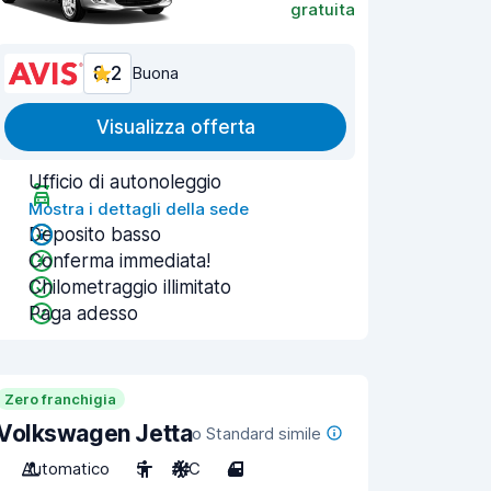
gratuita
8,2
Buona
Visualizza offerta
Ufficio di autonoleggio
Mostra i dettagli della sede
Deposito basso
Conferma immediata!
Chilometraggio illimitato
Paga adesso
Zero franchigia
Volkswagen Jetta
o Standard simile
Automatico
5
A/C
4