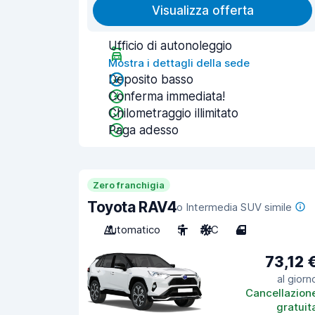
Visualizza offerta
Ufficio di autonoleggio
Mostra i dettagli della sede
Deposito basso
Conferma immediata!
Chilometraggio illimitato
Paga adesso
Zero franchigia
Toyota RAV4
o Intermedia SUV simile
Automatico
5
A/C
4
73,12 
al giorn
Cancellazion
gratuit