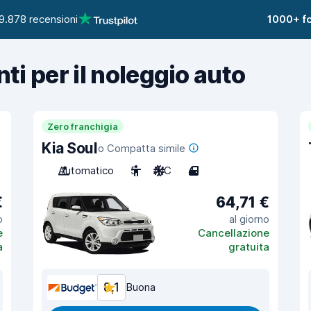
9.878 recensioni
1000+ fo
nti per il noleggio auto
Zero franchigia
Kia Soul
o Compatta simile
Automatico
5
A/C
4
€
64,71 €
o
al giorno
e
Cancellazione
a
gratuita
8,1
Buona