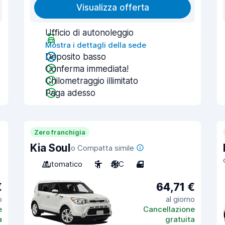
Visualizza offerta
Ufficio di autonoleggio
Mostra i dettagli della sede
Deposito basso
Conferma immediata!
Chilometraggio illimitato
Paga adesso
Zero franchigia
Kia Soul
o Compatta simile
Automatico
5
A/C
4
€
64,71 €
o
al giorno
e
Cancellazione
a
gratuita