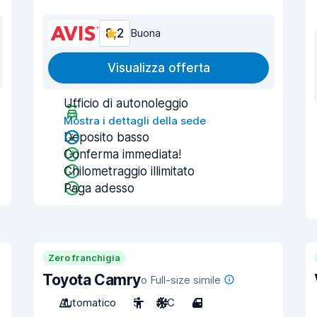
8,2
Buona
Visualizza offerta
Ufficio di autonoleggio
Mostra i dettagli della sede
Deposito basso
Conferma immediata!
Chilometraggio illimitato
Paga adesso
Zero franchigia
Toyota Camry
o Full-size simile
Automatico
5
A/C
4