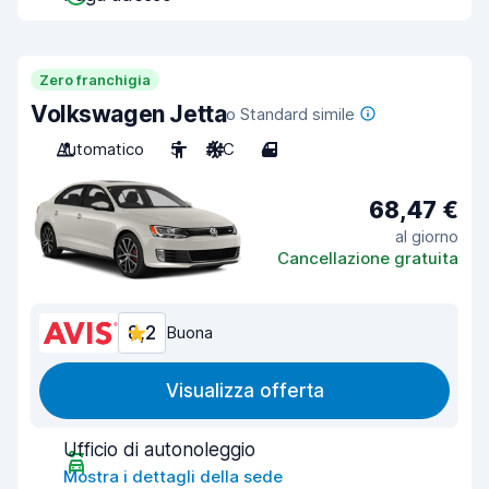
Zero franchigia
Volkswagen Jetta
o Standard simile
Automatico
5
A/C
4
68,47 €
al giorno
Cancellazione gratuita
8,2
Buona
Visualizza offerta
Ufficio di autonoleggio
Mostra i dettagli della sede