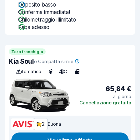
Deposito basso
Conferma immediata!
Chilometraggio illimitato
Paga adesso
Zero franchigia
Kia Soul
o Compatta simile
Automatico
5
A/C
4
65,84 €
al giorno
Cancellazione gratuita
8,2
Buona