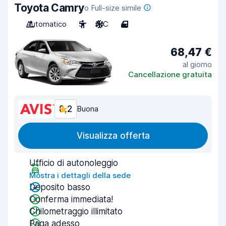
Toyota Camry
o Full-size simile
Automatico
5
A/C
4
68,47 €
al giorno
Cancellazione gratuita
8,2
Buona
Visualizza offerta
Ufficio di autonoleggio
Mostra i dettagli della sede
Deposito basso
Conferma immediata!
Chilometraggio illimitato
Paga adesso