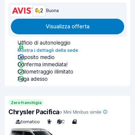
8,2
Buona
Visualizza offerta
Ufficio di autonoleggio
Mostra i dettagli della sede
Deposito medio
Conferma immediata!
Chilometraggio illimitato
Paga adesso
Zero franchigia
Chrysler Pacifica
o Mini Minibus simile
Automatico
7
A/C
4