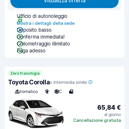
Visualizza offerta
Ufficio di autonoleggio
Mostra i dettagli della sede
Deposito basso
Conferma immediata!
Chilometraggio illimitato
Paga adesso
Zero franchigia
Toyota Corolla
o Intermedia simile
Automatico
5
A/C
4
65,84 €
al giorno
Cancellazione gratuita