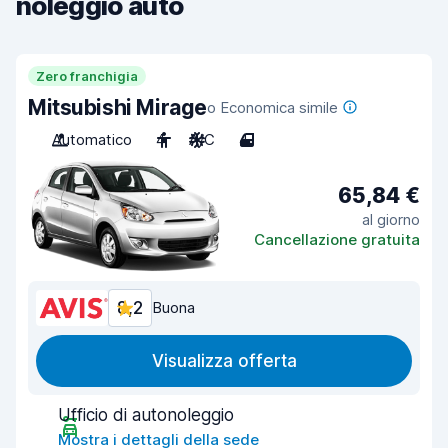
noleggio auto
Zero franchigia
Mitsubishi Mirage
o Economica simile
Automatico
4
A/C
4
65,84 €
al giorno
Cancellazione gratuita
8,2
Buona
Visualizza offerta
Ufficio di autonoleggio
Mostra i dettagli della sede