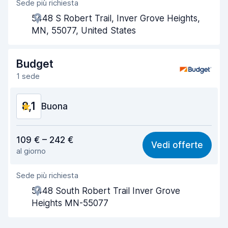
Sede più richiesta
Gentilezza degli agenti
8,1
5448 S Robert Trail, Inver Grove Heights,
Rapidità del ritiro
8,0
MN, 55077, United States
Rapidità della riconsegna
8,2
Budget
Pulizia del veicolo
8,2
1 sede
Condizioni dell'auto
8,5
8,1
Buona
Rapporto qualità-prezzo
8,0
109 € – 242 €
Vedi offerte
al giorno
Facile da trovare
8,2
Sede più richiesta
Gentilezza degli agenti
8,1
5448 South Robert Trail Inver Grove
Rapidità del ritiro
8,0
Heights MN-55077
Rapidità della riconsegna
8,2