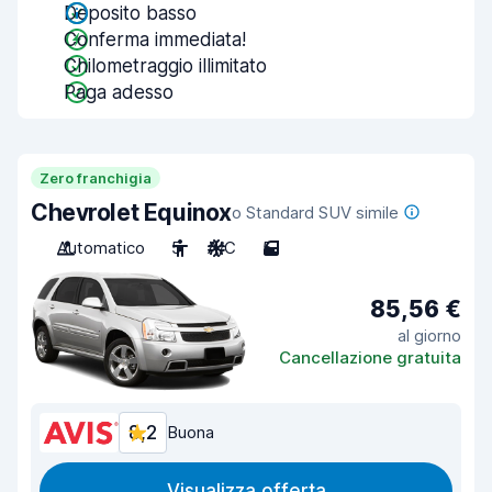
Deposito basso
Conferma immediata!
Chilometraggio illimitato
Paga adesso
Zero franchigia
Chevrolet Equinox
o Standard SUV simile
Automatico
5
A/C
5
85,56 €
al giorno
Cancellazione gratuita
8,2
Buona
Visualizza offerta