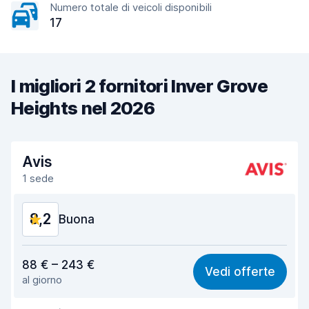
Numero totale di veicoli disponibili
17
I migliori 2 fornitori Inver Grove
Heights nel 2026
Avis
1 sede
8,2
Buona
Rapporto qualità-prezzo
8,3
88 € – 243 €
Vedi offerte
al giorno
Facile da trovare
8,2