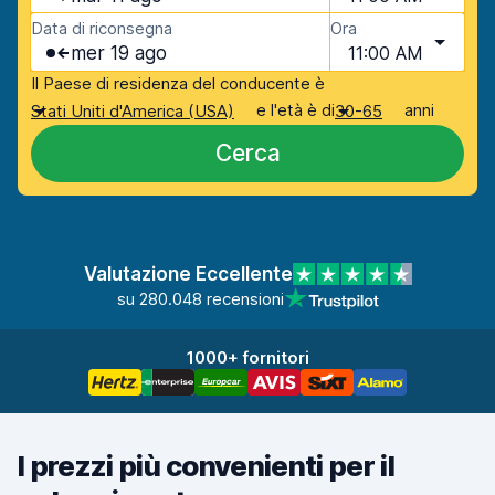
Data di riconsegna
Ora
mer 19 ago
11:00 AM
Il Paese di residenza del conducente è
e l'età è di
anni
Stati Uniti d'America (USA)
30-65
Cerca
Valutazione Eccellente
su 280.048 recensioni
1000+ fornitori
I prezzi più convenienti per il