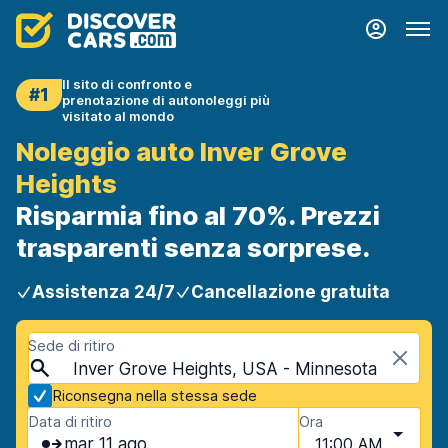
Il sito di confronto e
#1
prenotazione di autonoleggi più
visitato al mondo
Noleggio auto Inver Grove
Heights
Risparmia fino al 70%. Prezzi
trasparenti senza sorprese.
Assistenza 24/7
Cancellazione gratuita
Sede di ritiro
Inver Grove Heights, USA - Minnesota
Riconsegna nella stessa sede
Data di ritiro
Ora
mar 11 ago
11:00 AM