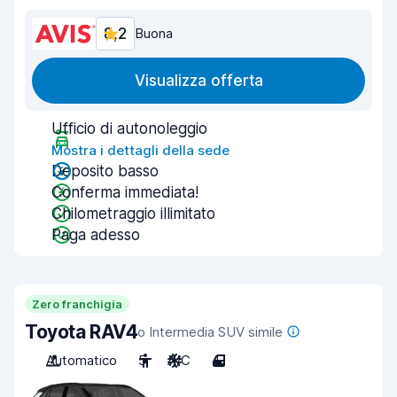
8,2
Buona
Visualizza offerta
Ufficio di autonoleggio
Mostra i dettagli della sede
Deposito basso
Conferma immediata!
Chilometraggio illimitato
Paga adesso
Zero franchigia
Toyota RAV4
o Intermedia SUV simile
Automatico
5
A/C
4