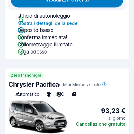
Ufficio di autonoleggio
Mostra i dettagli della sede
Deposito basso
Conferma immediata!
Chilometraggio illimitato
Paga adesso
Zero franchigia
Chrysler Pacifica
o Mini Minibus simile
Automatico
7
A/C
4
93,23 €
al giorno
Cancellazione gratuita