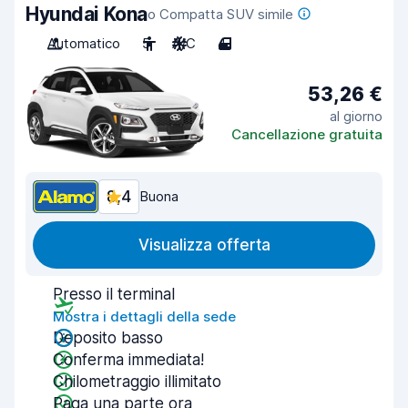
Hyundai Kona
o Compatta SUV simile
Automatico
5
A/C
4
53,26 €
al giorno
Cancellazione gratuita
8,4
Buona
Visualizza offerta
Presso il terminal
Mostra i dettagli della sede
Deposito basso
Conferma immediata!
Chilometraggio illimitato
Paga una parte ora