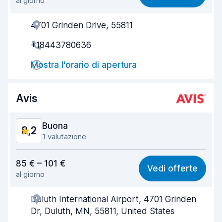
al giorno
Facile da trovare
8,2
4701 Grinden Drive, 55811
Gentilezza degli agenti
8,6
+18443780636
Rapidità del ritiro
8,0
Mostra l'orario di apertura
Rapidità della riconsegna
8,2
Pulizia del veicolo
8,7
Avis
Condizioni dell'auto
8,7
Buona
8,2
1 valutazione
Rapporto qualità-prezzo
8,3
85 € – 101 €
Vedi offerte
al giorno
Facile da trovare
8,2
Duluth International Airport, 4701 Grinden
Gentilezza degli agenti
8,1
Dr, Duluth, MN, 55811, United States
Rapidità del ritiro
8,0