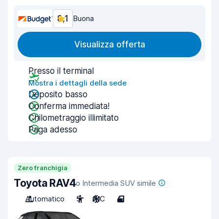
8,1
Buona
Visualizza offerta
Presso il terminal
Mostra i dettagli della sede
Deposito basso
Conferma immediata!
Chilometraggio illimitato
Paga adesso
Zero franchigia
Toyota RAV4
o Intermedia SUV simile
Automatico
5
A/C
4