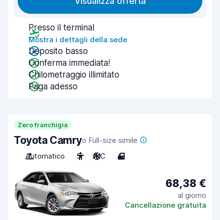
Visualizza offerta
Presso il terminal
Mostra i dettagli della sede
Deposito basso
Conferma immediata!
Chilometraggio illimitato
Paga adesso
Zero franchigia
Toyota Camry
o Full-size simile
Automatico
5
A/C
4
68,38 €
al giorno
Cancellazione gratuita