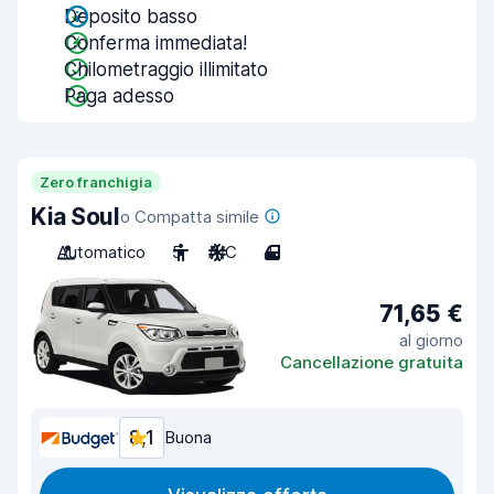
Deposito basso
Conferma immediata!
Chilometraggio illimitato
Paga adesso
Zero franchigia
Kia Soul
o Compatta simile
Automatico
5
A/C
4
71,65 €
al giorno
Cancellazione gratuita
8,1
Buona