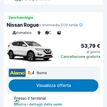
Zero franchigia
Nissan Rogue
o Intermedia SUV simile
Automatico
5
A/C
5
53,79 €
al giorno
Cancellazione gratuita
8,4
Buona
Visualizza offerta
Presso il terminal
Mostra i dettagli della sede