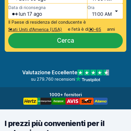
Data di riconsegna
Ora
lun 17 ago
11:00 AM
Il Paese di residenza del conducente è
e l'età è di
anni
Stati Uniti d'America (USA)
30-65
Cerca
Valutazione Eccellente
su 279.760 recensioni
1000+ fornitori
I prezzi più convenienti per il