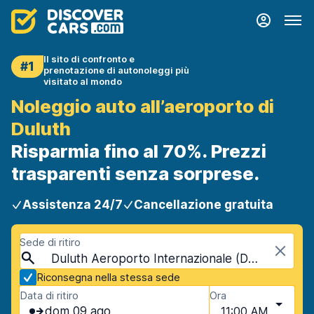
Il sito di confronto e
#1
prenotazione di autonoleggi più
visitato al mondo
Noleggio auto all’aeroporto di
Duluth
Risparmia fino al 70%. Prezzi
trasparenti senza sorprese.
Assistenza 24/7
Cancellazione gratuita
Sede di ritiro
Duluth Aeroporto Internazionale (DLH), Duluth, USA - Minnesota
Riconsegna nella stessa sede
Data di ritiro
Ora
dom 09 ago
11:00 AM