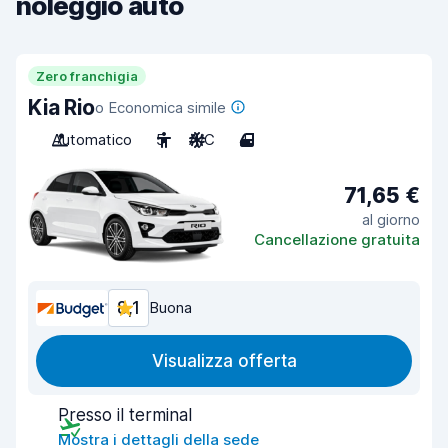
noleggio auto
Zero franchigia
Kia Rio
o Economica simile
Automatico
5
A/C
4
71,65 €
al giorno
Cancellazione gratuita
8,1
Buona
Visualizza offerta
Presso il terminal
Mostra i dettagli della sede