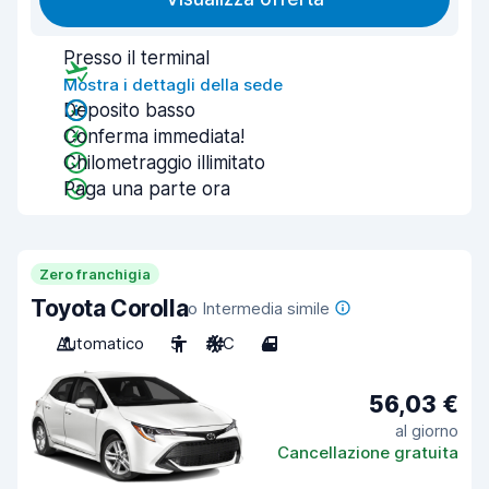
Presso il terminal
Mostra i dettagli della sede
Deposito basso
Conferma immediata!
Chilometraggio illimitato
Paga una parte ora
Zero franchigia
Toyota Corolla
o Intermedia simile
Automatico
5
A/C
4
56,03 €
al giorno
Cancellazione gratuita