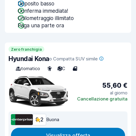
Deposito basso
Conferma immediata!
Chilometraggio illimitato
Paga una parte ora
Zero franchigia
Hyundai Kona
o Compatta SUV simile
Automatico
5
A/C
4
55,60 €
al giorno
Cancellazione gratuita
8,2
Buona
Visualizza offerta