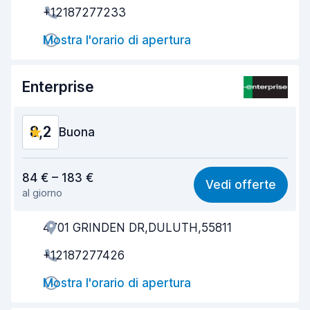
+12187277233
Rapidità della riconsegna
8,2
Mostra l'orario di apertura
Pulizia del veicolo
8,2
Enterprise
Condizioni dell'auto
8,4
8,2
Buona
Rapporto qualità-prezzo
8,1
84 € – 183 €
Vedi offerte
al giorno
Facile da trovare
8,2
4701 GRINDEN DR,DULUTH,55811
Gentilezza degli agenti
8,3
+12187277426
Rapidità del ritiro
8,0
Mostra l'orario di apertura
Rapidità della riconsegna
8,2