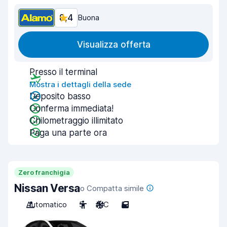
8,4
Buona
Visualizza offerta
Presso il terminal
Mostra i dettagli della sede
Deposito basso
Conferma immediata!
Chilometraggio illimitato
Paga una parte ora
Zero franchigia
Nissan Versa
o Compatta simile
Automatico
5
A/C
5