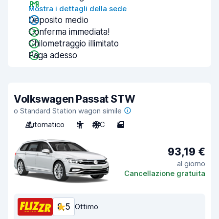
Mostra i dettagli della sede
Deposito medio
Conferma immediata!
Chilometraggio illimitato
Paga adesso
Volkswagen Passat STW
o Standard Station wagon simile
Automatico
5
A/C
5
93,19 €
al giorno
Cancellazione gratuita
8,5
Ottimo