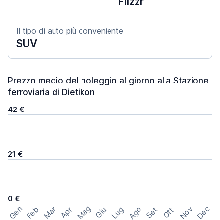
Flizzr
Il tipo di auto più conveniente
SUV
Prezzo medio del noleggio al giorno alla Stazione
ferroviaria di Dietikon
42 €
21 €
0 €
Mag
Gen
Ago
Nov
Dec
Feb
Mar
Lug
Apr
Set
Giu
Ott