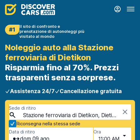
Il sito di confronto e
#1
prenotazione di autonoleggi più
visitato al mondo
Noleggio auto alla Stazione
ferroviaria di Dietikon
Risparmia fino al 70%. Prezzi
trasparenti senza sorprese.
Assistenza 24/7
Cancellazione gratuita
Sede di ritiro
Stazione ferroviaria di Dietikon, Dietikon, Svizzera
Riconsegna nella stessa sede
Data di ritiro
Ora
dom 09 ago
11:00 AM