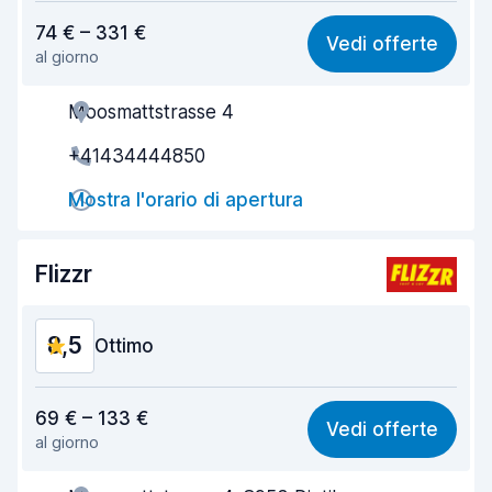
Rapporto qualità-prezzo
8,5
74 € – 331 €
Vedi offerte
al giorno
Facile da trovare
8,2
Moosmattstrasse 4
Gentilezza degli agenti
8,7
+41434444850
Rapidità del ritiro
8,0
Mostra l'orario di apertura
Rapidità della riconsegna
8,2
Pulizia del veicolo
9,4
Flizzr
Condizioni dell'auto
9,1
8,5
Ottimo
Rapporto qualità-prezzo
8,4
69 € – 133 €
Vedi offerte
al giorno
Facile da trovare
8,2