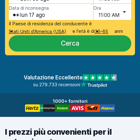
Data di riconsegna
Ora
lun 17 ago
11:00 AM
Il Paese di residenza del conducente è
e l'età è di
anni
Stati Uniti d'America (USA)
30-65
Cerca
Valutazione Eccellente
su 279.733 recensioni
1000+ fornitori
I prezzi più convenienti per il