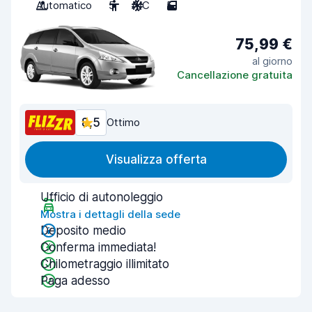
Automatico
5
A/C
5
75,99 €
al giorno
Cancellazione gratuita
8,5
Ottimo
Visualizza offerta
Ufficio di autonoleggio
Mostra i dettagli della sede
Deposito medio
Conferma immediata!
Chilometraggio illimitato
Paga adesso