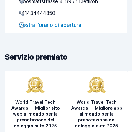
Moosmattstrasse 4, 8953 Dietikon
Gentilezza degli agenti
8,7
+41434444850
Rapidità del ritiro
8,0
Mostra l'orario di apertura
Rapidità della riconsegna
8,2
Pulizia del veicolo
9,0
Condizioni dell'auto
8,9
Servizio premiato
World Travel Tech
World Travel Tech
Awards — Miglior sito
Awards — Migliore app
web al mondo per la
al mondo per la
prenotazione del
prenotazione del
noleggio auto 2025
noleggio auto 2025