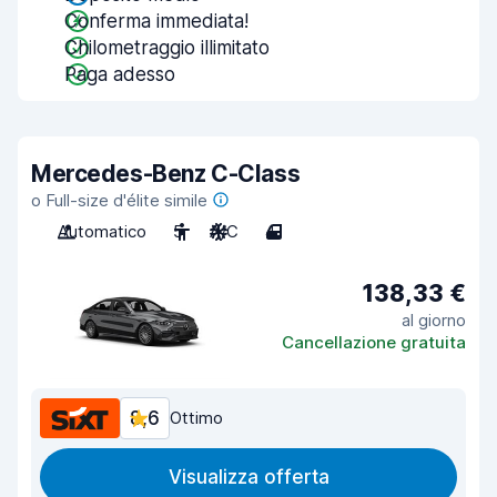
Conferma immediata!
Chilometraggio illimitato
Paga adesso
Mercedes-Benz C-Class
o Full-size d'élite simile
Automatico
5
A/C
4
138,33 €
al giorno
Cancellazione gratuita
8,6
Ottimo
Visualizza offerta