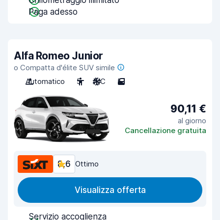
Chilometraggio illimitato
Paga adesso
Alfa Romeo Junior
o Compatta d'élite SUV simile
Automatico
5
A/C
5
90,11 €
al giorno
Cancellazione gratuita
8,6
Ottimo
Visualizza offerta
Servizio accoglienza