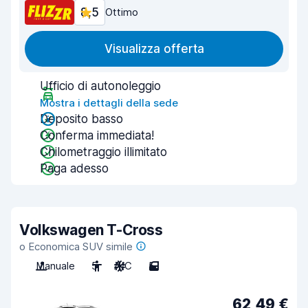
8,5
Ottimo
Visualizza offerta
Ufficio di autonoleggio
Mostra i dettagli della sede
Deposito basso
Conferma immediata!
Chilometraggio illimitato
Paga adesso
Volkswagen T-Cross
o Economica SUV simile
Manuale
5
A/C
5
62,49 €