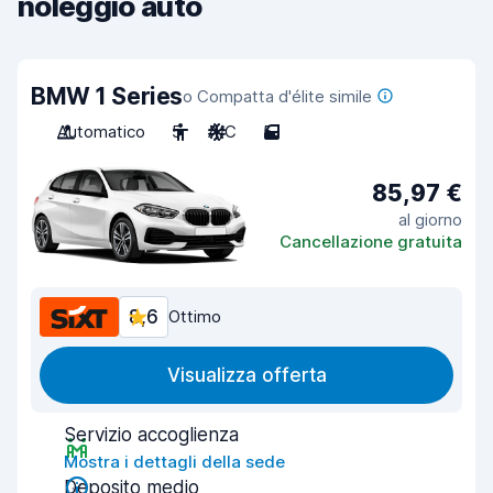
noleggio auto
BMW 1 Series
o Compatta d'élite simile
Automatico
5
A/C
5
85,97 €
al giorno
Cancellazione gratuita
8,6
Ottimo
Visualizza offerta
Servizio accoglienza
Mostra i dettagli della sede
Deposito medio