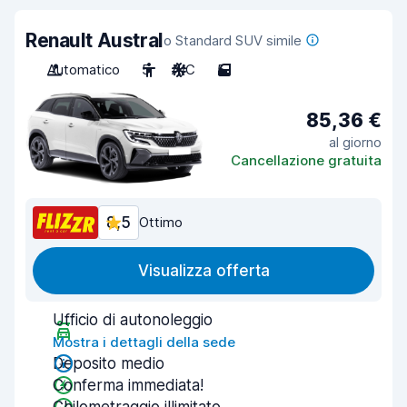
Renault Austral
o Standard SUV simile
Automatico
5
A/C
5
85,36 €
al giorno
Cancellazione gratuita
8,5
Ottimo
Visualizza offerta
Ufficio di autonoleggio
Mostra i dettagli della sede
Deposito medio
Conferma immediata!