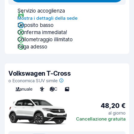
Servizio accoglienza
Mostra i dettagli della sede
Deposito basso
Conferma immediata!
Chilometraggio illimitato
Paga adesso
Volkswagen T-Cross
o Economica SUV simile
Manuale
5
A/C
5
48,20 €
al giorno
Cancellazione gratuita