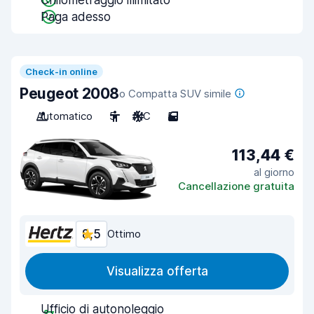
Chilometraggio illimitato
Paga adesso
Check-in online
Peugeot 2008
o Compatta SUV simile
Automatico
5
A/C
5
113,44 €
al giorno
Cancellazione gratuita
8,5
Ottimo
Visualizza offerta
Ufficio di autonoleggio