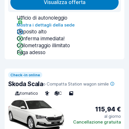
Visualizza offerta
Ufficio di autonoleggio
Mostra i dettagli della sede
Deposito alto
Conferma immediata!
Chilometraggio illimitato
Paga adesso
Check-in online
Skoda Scala
o Compatta Station wagon simile
Automatico
5
A/C
5
115,94 €
al giorno
Cancellazione gratuita