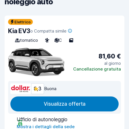
noleggio auto
Elettrico
Kia EV3
o Compatta simile
Automatico
5
A/C
5
81,60 €
al giorno
Cancellazione gratuita
8,3
Buona
Visualizza offerta
Ufficio di autonoleggio
Mostra i dettagli della sede