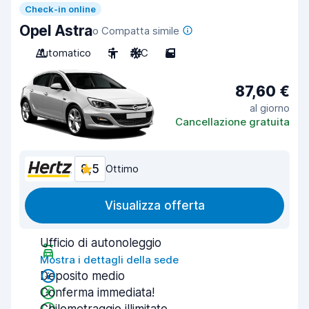
Check-in online
Opel Astra
o Compatta simile
Automatico
5
A/C
5
87,60 €
al giorno
Cancellazione gratuita
8,5
Ottimo
Visualizza offerta
Ufficio di autonoleggio
Mostra i dettagli della sede
Deposito medio
Conferma immediata!