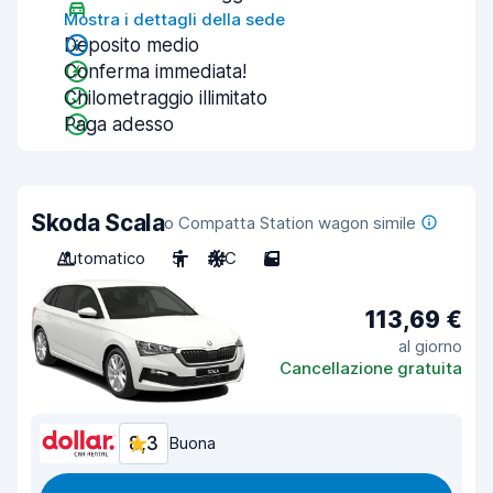
Mostra i dettagli della sede
Deposito medio
Conferma immediata!
Chilometraggio illimitato
Paga adesso
Skoda Scala
o Compatta Station wagon simile
Automatico
5
A/C
5
113,69 €
al giorno
Cancellazione gratuita
8,3
Buona