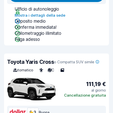
Ufficio di autonoleggio
Mostra i dettagli della sede
Deposito medio
Conferma immediata!
Chilometraggio illimitato
Paga adesso
Toyota Yaris Cross
o Compatta SUV simile
Automatico
5
A/C
5
111,19 €
al giorno
Cancellazione gratuita
8,3
Buona