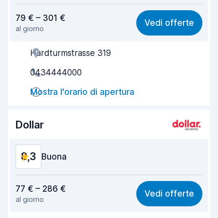
Rapporto qualità-prezzo
8,2
79 € – 301 €
Vedi offerte
al giorno
Facile da trovare
8,2
Hardturmstrasse 319
Gentilezza degli agenti
8,4
0434444000
Rapidità del ritiro
8,0
Mostra l'orario di apertura
Rapidità della riconsegna
8,2
Pulizia del veicolo
9,3
Dollar
Condizioni dell'auto
9,0
8,3
Buona
Rapporto qualità-prezzo
7,9
77 € – 286 €
Vedi offerte
al giorno
Facile da trovare
8,2