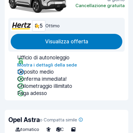
Cancellazione gratuita
8,5
Ottimo
Visualizza offerta
Ufficio di autonoleggio
Mostra i dettagli della sede
Deposito medio
Conferma immediata!
Chilometraggio illimitato
Paga adesso
Opel Astra
o Compatta simile
Automatico
5
A/C
5