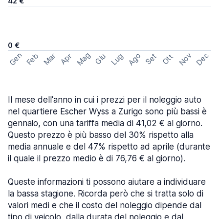
42 €
0 €
Mag
Gen
Ago
Nov
Dec
Feb
Mar
Lug
Apr
Set
Giu
Ott
Il mese dell'anno in cui i prezzi per il noleggio auto
nel quartiere Escher Wyss a Zurigo sono più bassi è
gennaio, con una tariffa media di 41,02 € al giorno.
Questo prezzo è più basso del 30% rispetto alla
media annuale e del 47% rispetto ad aprile (durante
il quale il prezzo medio è di 76,76 € al giorno).
Queste informazioni ti possono aiutare a individuare
la bassa stagione. Ricorda però che si tratta solo di
valori medi e che il costo del noleggio dipende dal
tipo di veicolo, dalla durata del noleggio e dal