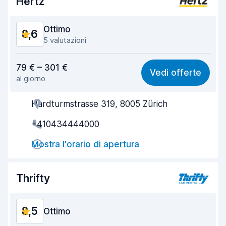
Hertz
Ottimo
8,6
5 valutazioni
Rapporto qualità-prezzo
8,4
79 € – 301 €
Vedi offerte
al giorno
Facile da trovare
8,2
Hardturmstrasse 319, 8005 Zürich
Gentilezza degli agenti
8,7
+410434444000
Rapidità del ritiro
7,9
Mostra l'orario di apertura
Rapidità della riconsegna
8,5
Pulizia del veicolo
9,2
Thrifty
Condizioni dell'auto
9,2
8,5
Ottimo