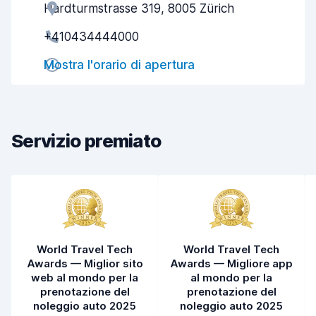
Hardturmstrasse 319, 8005 Zürich
Gentilezza degli agenti
8,2
+410434444000
Rapidità del ritiro
8,0
Mostra l'orario di apertura
Rapidità della riconsegna
8,2
Pulizia del veicolo
8,9
Condizioni dell'auto
8,9
Servizio premiato
World Travel Tech
World Travel Tech
Awards — Miglior sito
Awards — Migliore app
web al mondo per la
al mondo per la
prenotazione del
prenotazione del
noleggio auto 2025
noleggio auto 2025