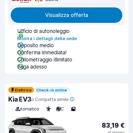
Visualizza offerta
Ufficio di autonoleggio
Mostra i dettagli della sede
Deposito medio
Conferma immediata!
Chilometraggio illimitato
Paga adesso
Elettrico
Check-in online
Kia EV3
o Compatta simile
Automatico
5
A/C
5
83,19 €
al giorno