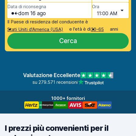
Data di riconsegna
Ora
dom 16 ago
11:00 AM
Il Paese di residenza del conducente è
e l'età è di
anni
Stati Uniti d'America (USA)
30-65
Cerca
Valutazione Eccellente
su 279.571 recensioni
1000+ fornitori
I prezzi più convenienti per il