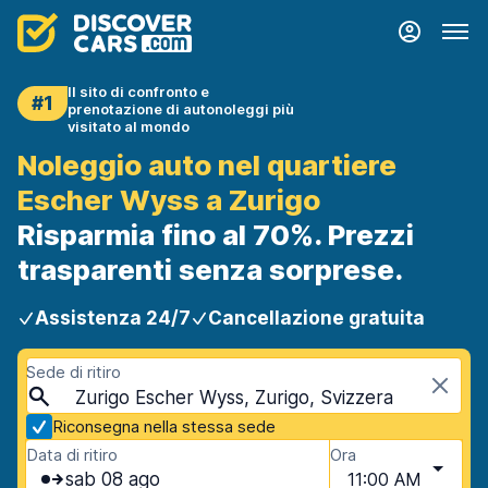
Il sito di confronto e
#1
prenotazione di autonoleggi più
visitato al mondo
Noleggio auto nel quartiere
Escher Wyss a Zurigo
Risparmia fino al 70%. Prezzi
trasparenti senza sorprese.
Assistenza 24/7
Cancellazione gratuita
Sede di ritiro
Zurigo Escher Wyss, Zurigo, Svizzera
Riconsegna nella stessa sede
Data di ritiro
Ora
sab 08 ago
11:00 AM