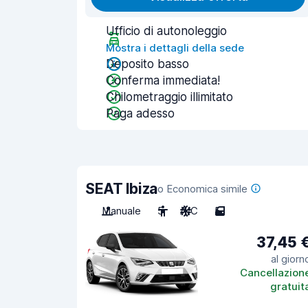
Ufficio di autonoleggio
Mostra i dettagli della sede
Deposito basso
Conferma immediata!
Chilometraggio illimitato
Paga adesso
SEAT Ibiza
o Economica simile
Manuale
5
A/C
5
37,45 
al giorn
Cancellazion
gratuit