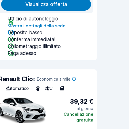
Visualizza offerta
Ufficio di autonoleggio
Mostra i dettagli della sede
Deposito basso
Conferma immediata!
Chilometraggio illimitato
Paga adesso
Renault Clio
o Economica simile
Automatico
5
A/C
5
39,32 €
al giorno
Cancellazione
gratuita