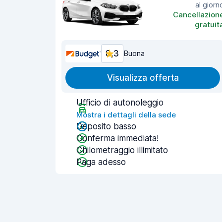
al giorn
Cancellazion
gratuit
8,3
Buona
Visualizza offerta
Ufficio di autonoleggio
Mostra i dettagli della sede
Deposito basso
Conferma immediata!
Chilometraggio illimitato
Paga adesso