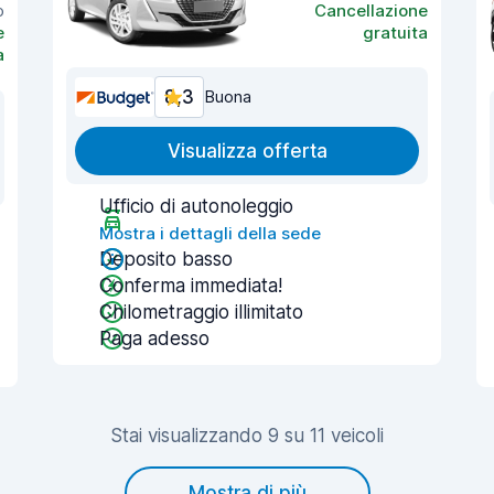
o
Cancellazione
e
gratuita
a
8,3
Buona
Visualizza offerta
Ufficio di autonoleggio
Mostra i dettagli della sede
Deposito basso
Conferma immediata!
Chilometraggio illimitato
Paga adesso
Stai visualizzando 9 su 11 veicoli
Mostra di più