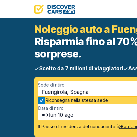
Noleggio auto a Fuen
Risparmia fino al 70%
sorprese.
Scelto da 7 milioni di viaggiatori
Ass
Sede di ritiro
Fuengirola, Spagna
Riconsegna nella stessa sede
Data di ritiro
lun 10 ago
Il Paese di residenza del conducente è
Stati Un