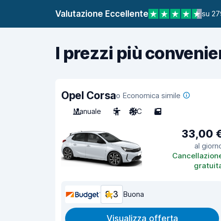
Valutazione Eccellente
su 27
I prezzi più convenie
Opel Corsa
o Economica simile
Manuale
5
A/C
5
33,00 
al giorn
Cancellazion
gratuit
8,3
Buona
Visualizza offerta