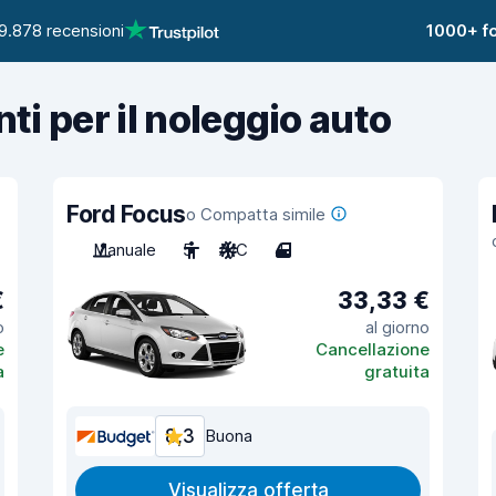
9.878 recensioni
1000+ fo
nti per il noleggio auto
Ford Focus
o Compatta simile
Manuale
5
A/C
4
€
33,33 €
o
al giorno
e
Cancellazione
a
gratuita
8,3
Buona
Visualizza offerta