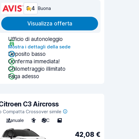
8,4
Buona
Visualizza offerta
Ufficio di autonoleggio
Mostra i dettagli della sede
Deposito basso
Conferma immediata!
Chilometraggio illimitato
Paga adesso
Citroen C3 Aircross
o Compatta Crossover simile
Manuale
5
A/C
5
42,08 €