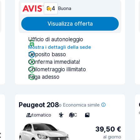
8,4
Buona
Visualizza offerta
Ufficio di autonoleggio
Mostra i dettagli della sede
Deposito basso
Conferma immediata!
Chilometraggio illimitato
Paga adesso
Peugeot 208
o Economica simile
Automatico
5
A/C
5
39,50 €
€
al giorno