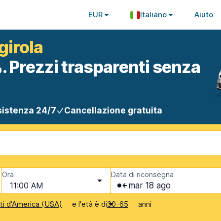
EUR
Italiano
Aiuto
girola
. Prezzi trasparenti senza
istenza 24/7
Cancellazione gratuita
Ora
Data di riconsegna
11:00 AM
mar 18 ago
e l'età è di
anni
iti d'America (USA)
30-65