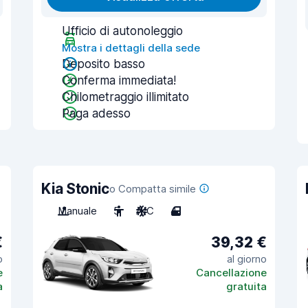
Ufficio di autonoleggio
Mostra i dettagli della sede
Deposito basso
Conferma immediata!
Chilometraggio illimitato
Paga adesso
Kia Stonic
o Compatta simile
Manuale
5
A/C
4
€
39,32 €
o
al giorno
e
Cancellazione
a
gratuita