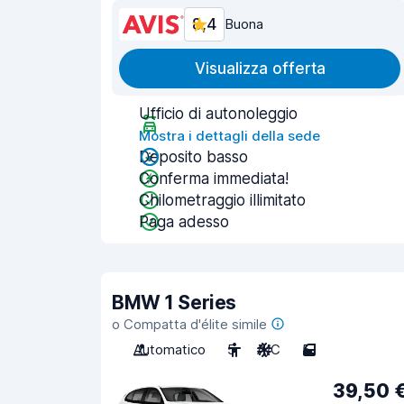
8,4
Buona
Visualizza offerta
Ufficio di autonoleggio
Mostra i dettagli della sede
Deposito basso
Conferma immediata!
Chilometraggio illimitato
Paga adesso
BMW 1 Series
o Compatta d'élite simile
Automatico
5
A/C
5
39,50 