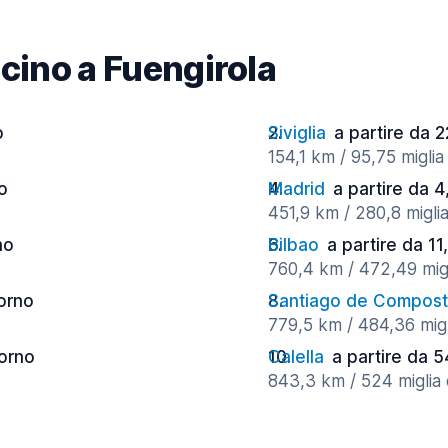
vicino a Fuengirola
o
Siviglia
a partire da 2
154,1 km / 95,75 miglia
no
Madrid
a partire da 4
451,9 km / 280,8 miglia
no
Bilbao
a partire da 11
760,4 km / 472,49 migl
iorno
Santiago de Compost
779,5 km / 484,36 migl
iorno
Calella
a partire da 5
843,3 km / 524 miglia 