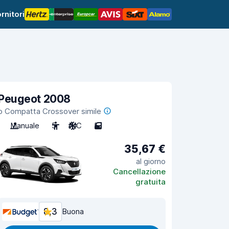
rnitori
Peugeot 2008
o Compatta Crossover simile
Manuale
5
A/C
5
35,67 €
al giorno
Cancellazione
gratuita
8,3
Buona