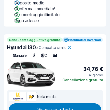
Deposito medio
Conferma immediata!
Chilometraggio illimitato
Paga adesso
Conducente aggiuntivo gratuito
Pneumatici invernali
Hyundai i30
o Compatta simile
Manuale
5
A/C
5
34,76 €
al giorno
Cancellazione gratuita
7,8
Nella media
Visualizza offerta