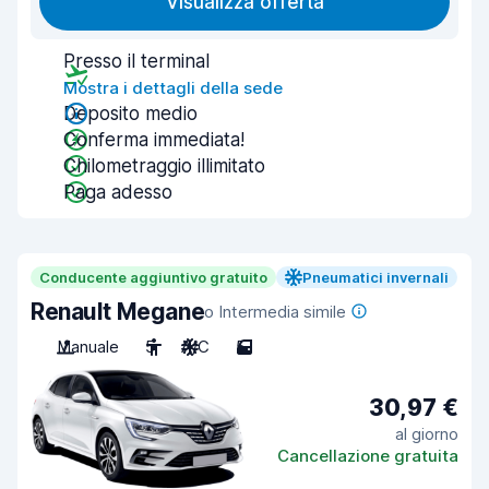
Visualizza offerta
Presso il terminal
Mostra i dettagli della sede
Deposito medio
Conferma immediata!
Chilometraggio illimitato
Paga adesso
Conducente aggiuntivo gratuito
Pneumatici invernali
Renault Megane
o Intermedia simile
Manuale
5
A/C
5
30,97 €
al giorno
Cancellazione gratuita