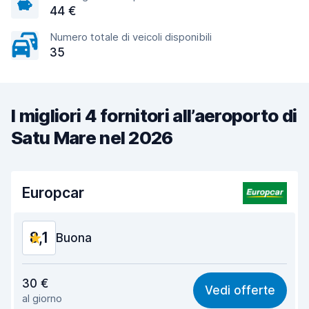
44 €
Numero totale di veicoli disponibili
35
I migliori 4 fornitori all’aeroporto di
Satu Mare nel 2026
Europcar
8,1
Buona
Rapporto qualità-prezzo
7,8
30 €
Vedi offerte
al giorno
Facile da trovare
8,2