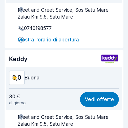
Meet and Greet Service, Sos Satu Mare
Gentilezza degli agenti
8,2
Zalau Km 9.5, Satu Mare
Rapidità del ritiro
8,0
+40740198577
Rapidità della riconsegna
8,2
Mostra l'orario di apertura
Pulizia del veicolo
8,1
Keddy
Condizioni dell'auto
8,1
8,0
Buona
Rapporto qualità-prezzo
7,8
30 €
Vedi offerte
al giorno
Facile da trovare
8,2
Meet and Greet Service, Sos Satu Mare
Gentilezza degli agenti
7,9
Zalau Km 9.5, Satu Mare