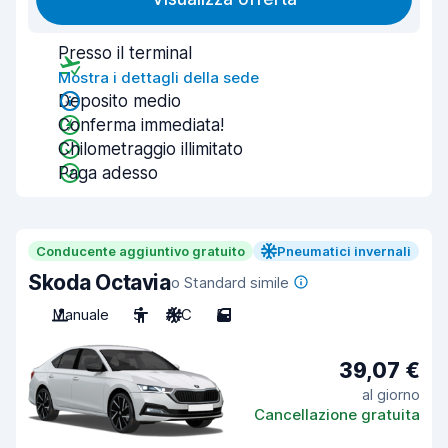
Presso il terminal
Mostra i dettagli della sede
Deposito medio
Conferma immediata!
Chilometraggio illimitato
Paga adesso
Conducente aggiuntivo gratuito
Pneumatici invernali
Skoda Octavia
o Standard simile
Manuale
5
A/C
5
39,07 €
al giorno
Cancellazione gratuita