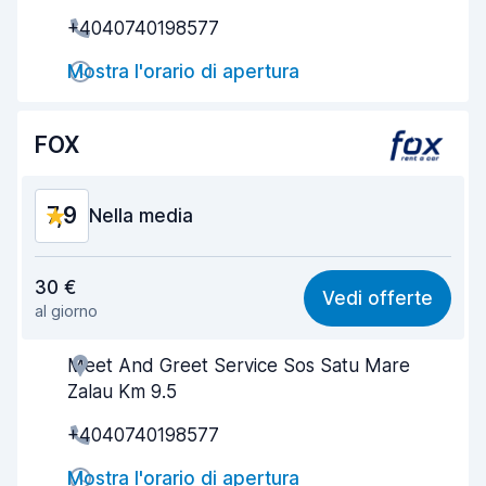
Rapidità del ritiro
8,0
+4040740198577
Rapidità della riconsegna
8,2
Mostra l'orario di apertura
Pulizia del veicolo
8,0
FOX
Condizioni dell'auto
8,0
7,9
Nella media
Rapporto qualità-prezzo
7,7
30 €
Vedi offerte
al giorno
Facile da trovare
8,2
Meet And Greet Service Sos Satu Mare
Gentilezza degli agenti
7,7
Zalau Km 9.5
Rapidità del ritiro
8,0
+4040740198577
Rapidità della riconsegna
8,2
Mostra l'orario di apertura