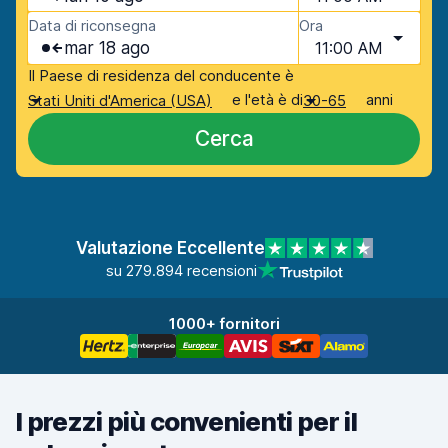
Data di riconsegna
Ora
mar 18 ago
11:00 AM
Il Paese di residenza del conducente è
e l'età è di
anni
Stati Uniti d'America (USA)
30-65
Cerca
Valutazione Eccellente
su 279.894 recensioni
1000+ fornitori
I prezzi più convenienti per il