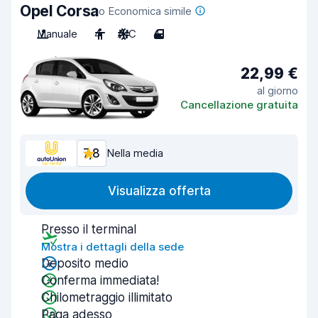
Opel Corsa
o Economica simile
Manuale
4
A/C
4
22,99 €
al giorno
Cancellazione gratuita
7,8
Nella media
Visualizza offerta
Presso il terminal
Mostra i dettagli della sede
Deposito medio
Conferma immediata!
Chilometraggio illimitato
Paga adesso