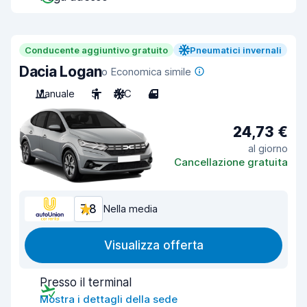
Conducente aggiuntivo gratuito
Pneumatici invernali
Dacia Logan
o Economica simile
Manuale
5
A/C
4
24,73 €
al giorno
Cancellazione gratuita
7,8
Nella media
Visualizza offerta
Presso il terminal
Mostra i dettagli della sede