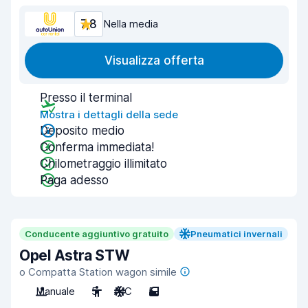
7,8
Nella media
Visualizza offerta
Presso il terminal
Mostra i dettagli della sede
Deposito medio
Conferma immediata!
Chilometraggio illimitato
Paga adesso
Conducente aggiuntivo gratuito
Pneumatici invernali
Opel Astra STW
o Compatta Station wagon simile
Manuale
5
A/C
5