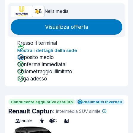
7,8
Nella media
Visualizza offerta
Presso il terminal
Mostra i dettagli della sede
Deposito medio
Conferma immediata!
Chilometraggio illimitato
Paga adesso
Conducente aggiuntivo gratuito
Pneumatici invernali
Renault Captur
o Intermedia SUV simile
Manuale
5
A/C
5