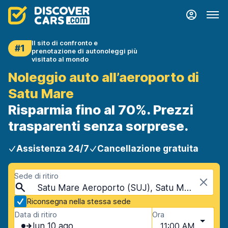
Il sito di confronto e
#1
prenotazione di autonoleggi più
visitato al mondo
Noleggio auto all’aeroporto di
Satu Mare
Risparmia fino al 70%. Prezzi
trasparenti senza sorprese.
Assistenza 24/7
Cancellazione gratuita
Sede di ritiro
Satu Mare Aeroporto (SUJ), Satu Mare, Romania
Riconsegna nella stessa sede
Data di ritiro
Ora
lun 10 ago
11:00 AM