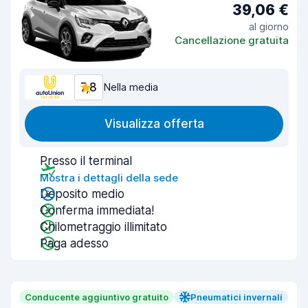
39,06 €
al giorno
Cancellazione gratuita
7,8
Nella media
Visualizza offerta
Presso il terminal
Mostra i dettagli della sede
Deposito medio
Conferma immediata!
Chilometraggio illimitato
Paga adesso
Conducente aggiuntivo gratuito
Pneumatici invernali