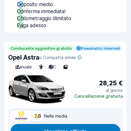
Deposito medio
Conferma immediata!
Chilometraggio illimitato
Paga adesso
Conducente aggiuntivo gratuito
Pneumatici invernali
Opel Astra
o Compatta simile
Manuale
5
A/C
5
28,25 €
al giorno
Cancellazione gratuita
7,8
Nella media