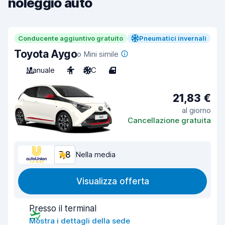
noleggio auto
Conducente aggiuntivo gratuito
Pneumatici invernali
Toyota Aygo
o Mini simile
Manuale
4
A/C
4
21,83 €
al giorno
Cancellazione gratuita
7,8
Nella media
Visualizza offerta
Presso il terminal
Mostra i dettagli della sede