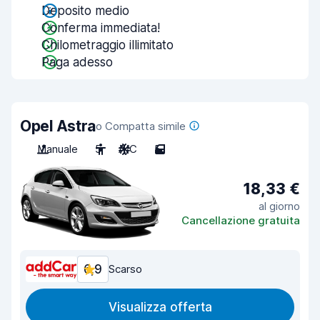
Deposito medio
Conferma immediata!
Chilometraggio illimitato
Paga adesso
Opel Astra
o Compatta simile
Manuale
5
A/C
5
18,33 €
al giorno
Cancellazione gratuita
6,9
Scarso
Visualizza offerta