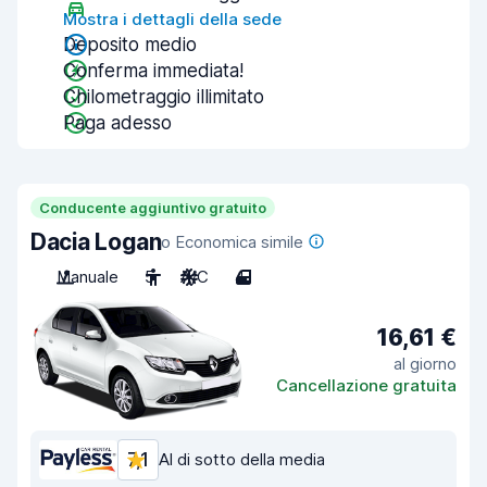
Mostra i dettagli della sede
Deposito medio
Conferma immediata!
Chilometraggio illimitato
Paga adesso
Conducente aggiuntivo gratuito
Dacia Logan
o Economica simile
Manuale
5
A/C
4
16,61 €
al giorno
Cancellazione gratuita
7,1
Al di sotto della media