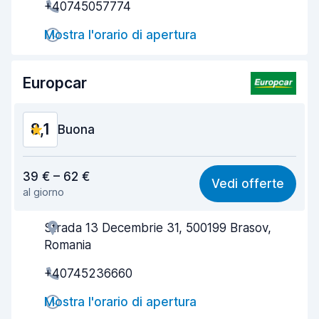
+40745057774
Rapidità del ritiro
8,0
Mostra l'orario di apertura
Rapidità della riconsegna
8,2
Pulizia del veicolo
8,4
Europcar
Condizioni dell'auto
8,4
8,1
Buona
Rapporto qualità-prezzo
7,8
39 € – 62 €
Vedi offerte
al giorno
Facile da trovare
8,2
Strada 13 Decembrie 31, 500199 Brasov,
Gentilezza degli agenti
8,2
Romania
Rapidità del ritiro
8,0
+40745236660
Rapidità della riconsegna
8,2
Mostra l'orario di apertura