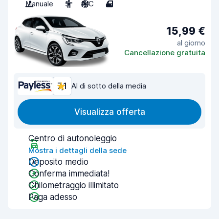
Manuale
5
A/C
4
15,99 €
al giorno
Cancellazione gratuita
7,1
Al di sotto della media
Visualizza offerta
Centro di autonoleggio
Mostra i dettagli della sede
Deposito medio
Conferma immediata!
Chilometraggio illimitato
Paga adesso