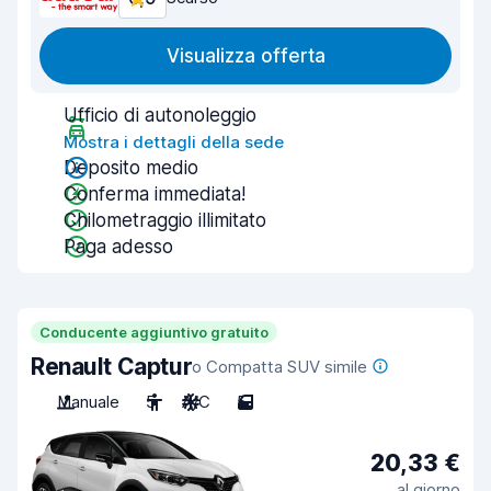
Visualizza offerta
Ufficio di autonoleggio
Mostra i dettagli della sede
Deposito medio
Conferma immediata!
Chilometraggio illimitato
Paga adesso
Conducente aggiuntivo gratuito
Renault Captur
o Compatta SUV simile
Manuale
5
A/C
5
20,33 €
al giorno