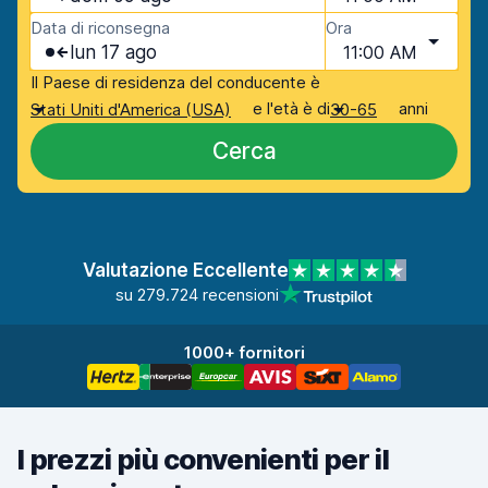
Data di riconsegna
Ora
lun 17 ago
11:00 AM
Il Paese di residenza del conducente è
e l'età è di
anni
Stati Uniti d'America (USA)
30-65
Cerca
Valutazione Eccellente
su 279.724 recensioni
1000+ fornitori
I prezzi più convenienti per il