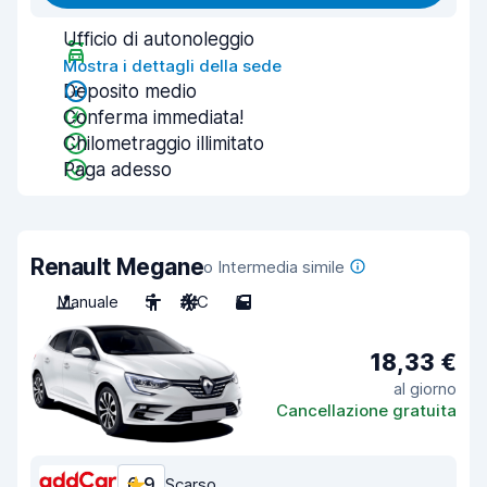
Ufficio di autonoleggio
Mostra i dettagli della sede
Deposito medio
Conferma immediata!
Chilometraggio illimitato
Paga adesso
Renault Megane
o Intermedia simile
Manuale
5
A/C
5
18,33 €
al giorno
Cancellazione gratuita
6,9
Scarso