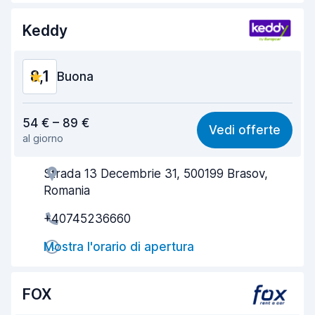
Pulizia del veicolo
8,1
Keddy
Condizioni dell'auto
8,1
8,1
Buona
Rapporto qualità-prezzo
7,9
54 € – 89 €
Vedi offerte
al giorno
Facile da trovare
8,2
Strada 13 Decembrie 31, 500199 Brasov,
Gentilezza degli agenti
8,0
Romania
Rapidità del ritiro
8,0
+40745236660
Rapidità della riconsegna
8,2
Mostra l'orario di apertura
Pulizia del veicolo
8,1
FOX
Condizioni dell'auto
8,1