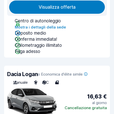
Visualizza offerta
Centro di autonoleggio
Mostra i dettagli della sede
Deposito medio
Conferma immediata!
Chilometraggio illimitato
Paga adesso
Dacia Logan
o Economica d'élite simile
Manuale
5
A/C
4
16,63 €
al giorno
Cancellazione gratuita