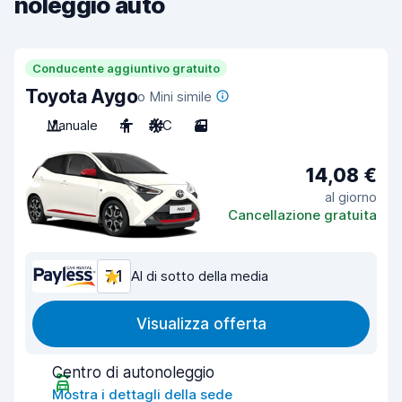
noleggio auto
Conducente aggiuntivo gratuito
Toyota Aygo
o Mini simile
Manuale
4
A/C
3
14,08 €
al giorno
Cancellazione gratuita
7,1
Al di sotto della media
Visualizza offerta
Centro di autonoleggio
Mostra i dettagli della sede