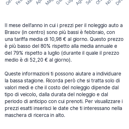
Mag
Gen
Ago
Nov
Dec
Feb
Mar
Lug
Apr
Set
Giu
Ott
Il mese dell'anno in cui i prezzi per il noleggio auto a
Brasov (in centro) sono più bassi è febbraio, con
una tariffa media di 10,98 € al giorno. Questo prezzo
è più basso del 80% rispetto alla media annuale e
del 79% rispetto a luglio (durante il quale il prezzo
medio è di 52,20 € al giorno).
Queste informazioni ti possono aiutare a individuare
la bassa stagione. Ricorda però che si tratta solo di
valori medi e che il costo del noleggio dipende dal
tipo di veicolo, dalla durata del noleggio e dal
periodo di anticipo con cui prenoti. Per visualizzare i
prezzi esatti inserisci le date che ti interessano nella
maschera di ricerca in alto.