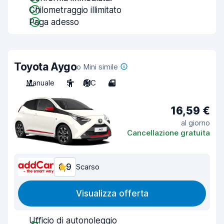
Chilometraggio illimitato
Paga adesso
Toyota Aygo
o Mini simile
Manuale
5
A/C
4
16,59 €
al giorno
Cancellazione gratuita
6,9
Scarso
Visualizza offerta
Ufficio di autonoleggio