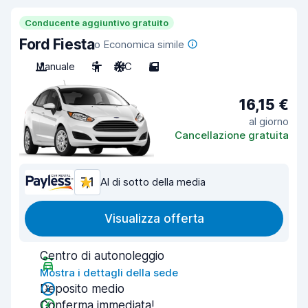
Conducente aggiuntivo gratuito
Ford Fiesta
o Economica simile
Manuale
5
A/C
5
16,15 €
al giorno
Cancellazione gratuita
7,1
Al di sotto della media
Visualizza offerta
Centro di autonoleggio
Mostra i dettagli della sede
Deposito medio
Conferma immediata!