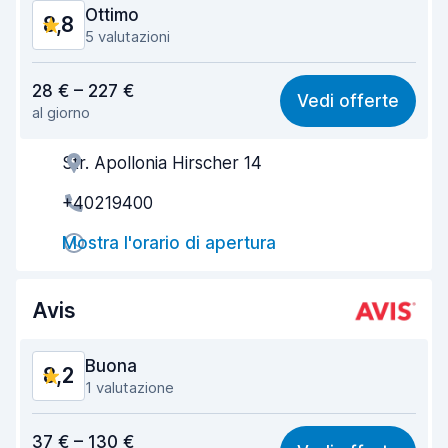
Ottimo
8,8
5 valutazioni
Rapporto qualità-prezzo
9,1
28 € – 227 €
Vedi offerte
al giorno
Facile da trovare
8,3
Str. Apollonia Hirscher 14
Gentilezza degli agenti
9,3
+40219400
Rapidità del ritiro
8,1
Mostra l'orario di apertura
Rapidità della riconsegna
8,4
Pulizia del veicolo
9,3
Avis
Condizioni dell'auto
9,2
Buona
8,2
1 valutazione
Rapporto qualità-prezzo
8,1
37 € – 130 €