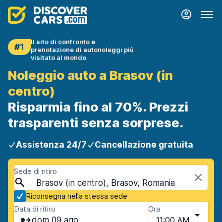
Il sito di confronto e
#1
prenotazione di autonoleggi più
visitato al mondo
Noleggio auto a Brasov (in
centro)
Risparmia fino al 70%. Prezzi
trasparenti senza sorprese.
Assistenza 24/7
Cancellazione gratuita
Sede di ritiro
Brasov (in centro), Brasov, Romania
Riconsegna nella stessa sede
Data di ritiro
Ora
dom 09 ago
11:00 AM