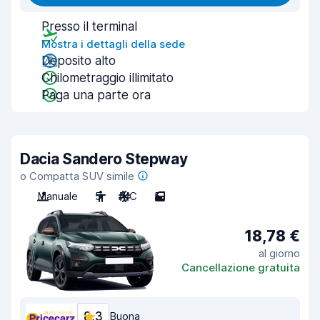
Presso il terminal
Mostra i dettagli della sede
Deposito alto
Chilometraggio illimitato
Paga una parte ora
Dacia Sandero Stepway
o Compatta SUV simile
Manuale
5
A/C
5
18,78 €
al giorno
Cancellazione gratuita
8,3
Buona