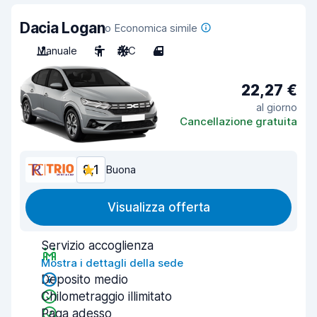
Dacia Logan
o Economica simile
Manuale
5
A/C
4
22,27 €
al giorno
Cancellazione gratuita
8,1
Buona
Visualizza offerta
Servizio accoglienza
Mostra i dettagli della sede
Deposito medio
Chilometraggio illimitato
Paga adesso