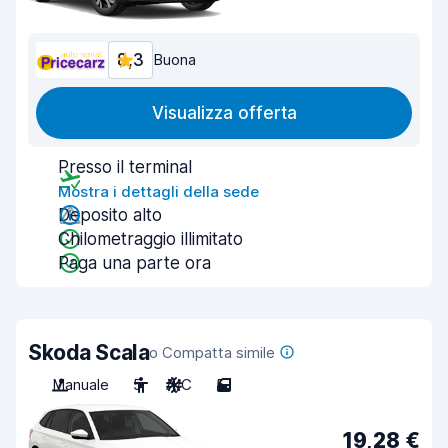
8,3
Buona
Visualizza offerta
Presso il terminal
Mostra i dettagli della sede
Deposito alto
Chilometraggio illimitato
Paga una parte ora
Skoda Scala
o Compatta simile
Manuale
5
A/C
5
19,28 €