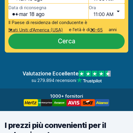
Data di riconsegna
Ora
mar 18 ago
11:00 AM
Il Paese di residenza del conducente è
e l'età è di
anni
Stati Uniti d'America (USA)
30-65
Cerca
Valutazione Eccellente
su 279.894 recensioni
1000+ fornitori
I prezzi più convenienti per il