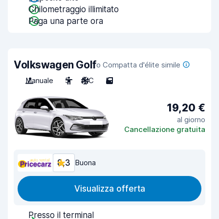
Chilometraggio illimitato
Paga una parte ora
Volkswagen Golf
o Compatta d'élite simile
Manuale
5
A/C
5
19,20 €
al giorno
Cancellazione gratuita
8,3
Buona
Visualizza offerta
Presso il terminal