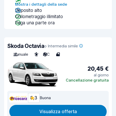
Mostra i dettagli della sede
Deposito alto
Chilometraggio illimitato
Paga una parte ora
Skoda Octavia
o Intermedia simile
Manuale
5
A/C
4
20,45 €
al giorno
Cancellazione gratuita
8,3
Buona
Visualizza offerta