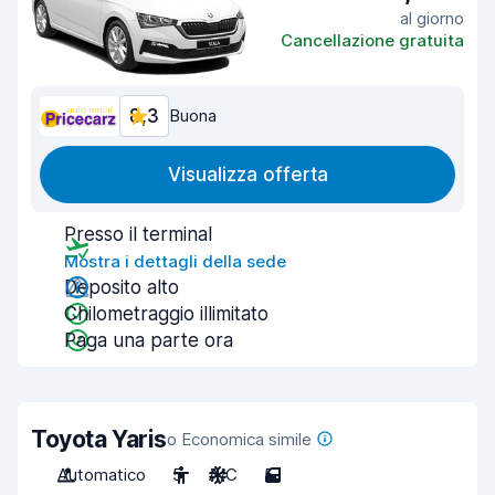
al giorno
Cancellazione gratuita
8,3
Buona
Visualizza offerta
Presso il terminal
Mostra i dettagli della sede
Deposito alto
Chilometraggio illimitato
Paga una parte ora
Toyota Yaris
o Economica simile
Automatico
5
A/C
5