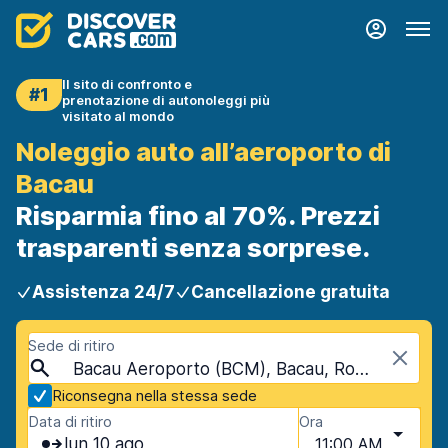
Il sito di confronto e
#1
prenotazione di autonoleggi più
visitato al mondo
Noleggio auto all’aeroporto di
Bacau
Risparmia fino al 70%. Prezzi
trasparenti senza sorprese.
Assistenza 24/7
Cancellazione gratuita
Sede di ritiro
Bacau Aeroporto (BCM), Bacau, Romania
Riconsegna nella stessa sede
Data di ritiro
Ora
lun 10 ago
11:00 AM