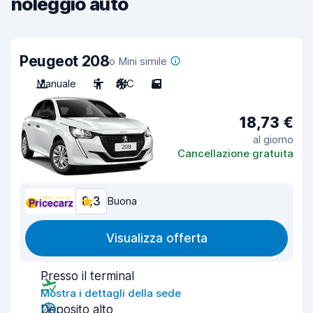
noleggio auto
Peugeot 208
o Mini simile
Manuale
5
A/C
5
18,73 €
al giorno
Cancellazione gratuita
8,3
Buona
Visualizza offerta
Presso il terminal
Mostra i dettagli della sede
Deposito alto