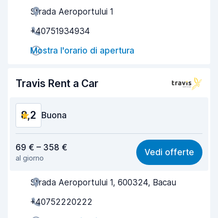
Strada Aeroportului 1
Gentilezza degli agenti
7,7
+40751934934
Rapidità del ritiro
8,1
Mostra l'orario di apertura
Rapidità della riconsegna
8,9
Pulizia del veicolo
8,1
Travis Rent a Car
Condizioni dell'auto
7,9
8,2
Buona
Rapporto qualità-prezzo
8,2
69 € – 358 €
Vedi offerte
al giorno
Facile da trovare
8,2
Strada Aeroportului 1, 600324, Bacau
Gentilezza degli agenti
8,2
+40752220222
Rapidità del ritiro
8,0