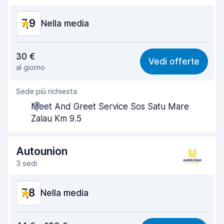
Condizioni dell'auto
8,0
7,9
Nella media
Rapporto qualità-prezzo
7,7
30 €
Vedi offerte
al giorno
Facile da trovare
8,2
Sede più richiesta
Gentilezza degli agenti
7,7
Meet And Greet Service Sos Satu Mare
Rapidità del ritiro
8,0
Zalau Km 9.5
Rapidità della riconsegna
8,2
Autounion
Pulizia del veicolo
7,8
3 sedi
Condizioni dell'auto
7,8
7,8
Nella media
Rapporto qualità-prezzo
7,1