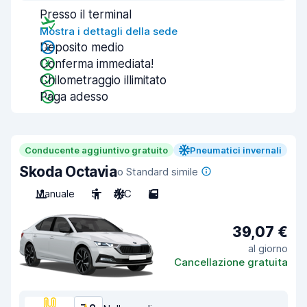
Presso il terminal
Mostra i dettagli della sede
Deposito medio
Conferma immediata!
Chilometraggio illimitato
Paga adesso
Conducente aggiuntivo gratuito
Pneumatici invernali
Skoda Octavia
o Standard simile
Manuale
5
A/C
5
39,07 €
al giorno
Cancellazione gratuita