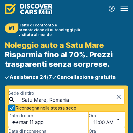
Il sito di confronto e
#1
prenotazione di autonoleggi più
visitato al mondo
Noleggio auto a Satu Mare
Risparmia fino al 70%. Prezzi
trasparenti senza sorprese.
Assistenza 24/7
Cancellazione gratuita
Sede di ritiro
Satu Mare, Romania
Riconsegna nella stessa sede
Data di ritiro
Ora
mar 11 ago
11:00 AM
Data di riconsegna
Ora