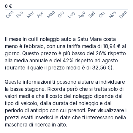
0 €
Mag
Gen
Ago
Nov
Dec
Feb
Mar
Lug
Apr
Set
Giu
Ott
Il mese in cui il noleggio auto a Satu Mare costa
meno è febbraio, con una tariffa media di 18,94 € al
giorno. Questo prezzo è più basso del 26% rispetto
alla media annuale e del 42% rispetto ad agosto
(durante il quale il prezzo medio è di 32,56 €).
Queste informazioni ti possono aiutare a individuare
la bassa stagione. Ricorda però che si tratta solo di
valori medi e che il costo del noleggio dipende dal
tipo di veicolo, dalla durata del noleggio e dal
periodo di anticipo con cui prenoti. Per visualizzare i
prezzi esatti inserisci le date che ti interessano nella
maschera di ricerca in alto.