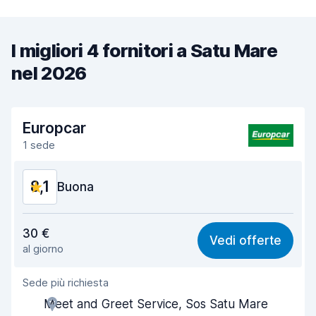
I migliori 4 fornitori a Satu Mare
nel 2026
Europcar
1 sede
8,1
Buona
Rapporto qualità-prezzo
7,8
30 €
Vedi offerte
al giorno
Facile da trovare
8,2
Sede più richiesta
Gentilezza degli agenti
8,2
Meet and Greet Service, Sos Satu Mare
Rapidità del ritiro
8,0