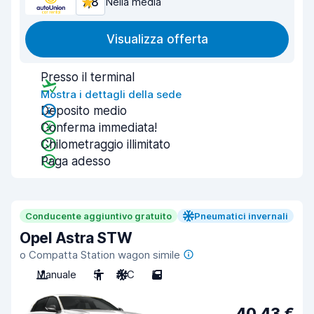
7,8
Nella media
Visualizza offerta
Presso il terminal
Mostra i dettagli della sede
Deposito medio
Conferma immediata!
Chilometraggio illimitato
Paga adesso
Conducente aggiuntivo gratuito
Pneumatici invernali
Opel Astra STW
o Compatta Station wagon simile
Manuale
5
A/C
5
40,43 €