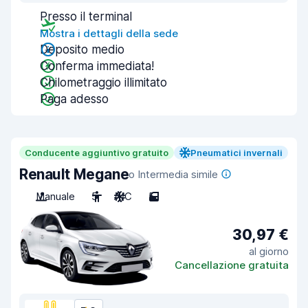
Presso il terminal
Mostra i dettagli della sede
Deposito medio
Conferma immediata!
Chilometraggio illimitato
Paga adesso
Conducente aggiuntivo gratuito
Pneumatici invernali
Renault Megane
o Intermedia simile
Manuale
5
A/C
5
30,97 €
al giorno
Cancellazione gratuita