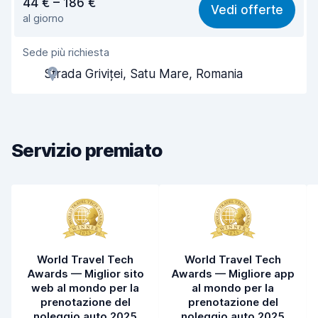
44 € – 186 €
Vedi offerte
al giorno
Facile da trovare
8,2
Sede più richiesta
Gentilezza degli agenti
7,1
Strada Griviței, Satu Mare, Romania
Rapidità del ritiro
8,0
Rapidità della riconsegna
8,2
Servizio premiato
Pulizia del veicolo
7,9
Condizioni dell'auto
7,8
World Travel Tech
World Travel Tech
Awards — Miglior sito
Awards — Migliore app
web al mondo per la
al mondo per la
prenotazione del
prenotazione del
noleggio auto 2025
noleggio auto 2025