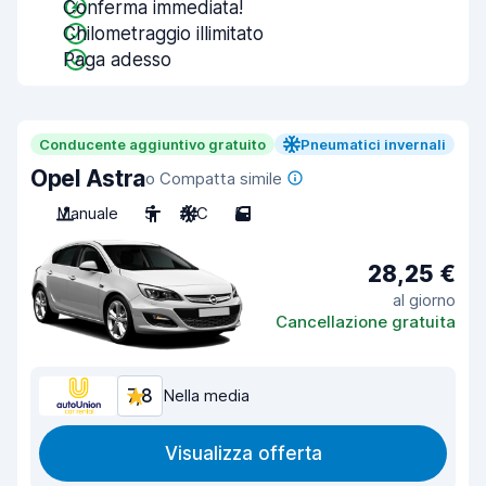
Conferma immediata!
Chilometraggio illimitato
Paga adesso
Conducente aggiuntivo gratuito
Pneumatici invernali
Opel Astra
o Compatta simile
Manuale
5
A/C
5
28,25 €
al giorno
Cancellazione gratuita
7,8
Nella media
Visualizza offerta