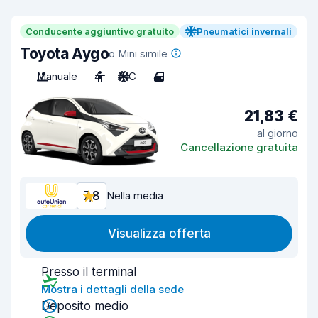
Conducente aggiuntivo gratuito
Pneumatici invernali
Toyota Aygo
o Mini simile
Manuale
4
A/C
4
21,83 €
al giorno
Cancellazione gratuita
7,8
Nella media
Visualizza offerta
Presso il terminal
Mostra i dettagli della sede
Deposito medio