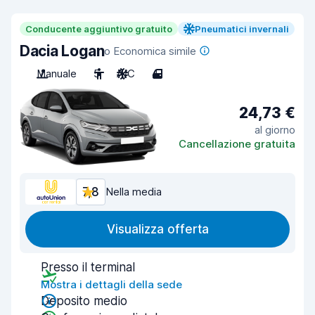
Conducente aggiuntivo gratuito
Pneumatici invernali
Dacia Logan
o Economica simile
Manuale
5
A/C
4
24,73 €
al giorno
Cancellazione gratuita
7,8
Nella media
Visualizza offerta
Presso il terminal
Mostra i dettagli della sede
Deposito medio