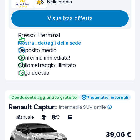
7,8
Nella media
Visualizza offerta
Presso il terminal
Mostra i dettagli della sede
Deposito medio
Conferma immediata!
Chilometraggio illimitato
Paga adesso
Conducente aggiuntivo gratuito
Pneumatici invernali
Renault Captur
o Intermedia SUV simile
Manuale
5
A/C
5
39,06 €