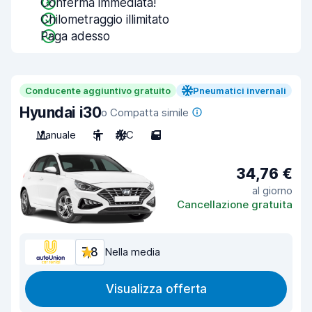
Conferma immediata!
Chilometraggio illimitato
Paga adesso
Conducente aggiuntivo gratuito
Pneumatici invernali
Hyundai i30
o Compatta simile
Manuale
5
A/C
5
34,76 €
al giorno
Cancellazione gratuita
7,8
Nella media
Visualizza offerta