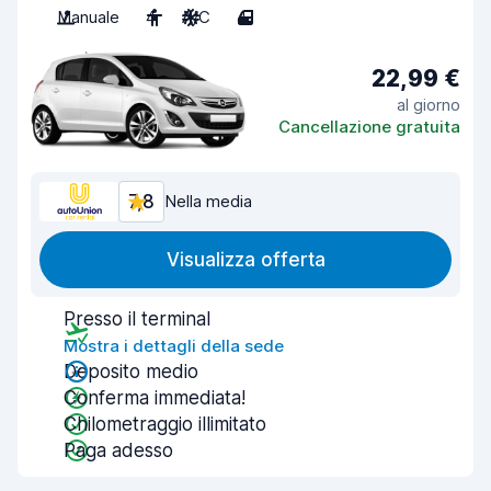
Manuale
4
A/C
4
22,99 €
al giorno
Cancellazione gratuita
7,8
Nella media
Visualizza offerta
Presso il terminal
Mostra i dettagli della sede
Deposito medio
Conferma immediata!
Chilometraggio illimitato
Paga adesso