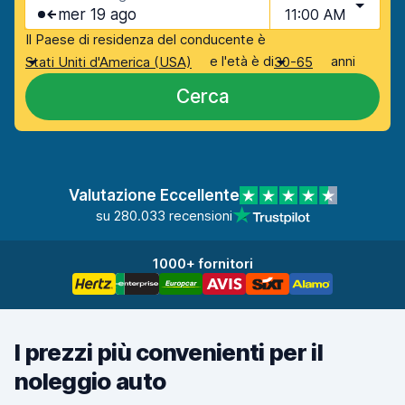
mer 19 ago
11:00 AM
Il Paese di residenza del conducente è
e l'età è di
anni
Stati Uniti d'America (USA)
30-65
Cerca
Valutazione Eccellente
su 280.033 recensioni
1000+ fornitori
I prezzi più convenienti per il
noleggio auto