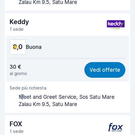
Zalau Km 9.5, Satu Mare
Rapidità della riconsegna
8,2
Keddy
Pulizia del veicolo
8,1
1 sede
Condizioni dell'auto
8,1
8,0
Buona
Rapporto qualità-prezzo
7,8
30 €
Vedi offerte
al giorno
Facile da trovare
8,2
Sede più richiesta
Gentilezza degli agenti
7,9
Meet and Greet Service, Sos Satu Mare
Rapidità del ritiro
8,0
Zalau Km 9.5, Satu Mare
Rapidità della riconsegna
8,2
FOX
Pulizia del veicolo
8,0
1 sede