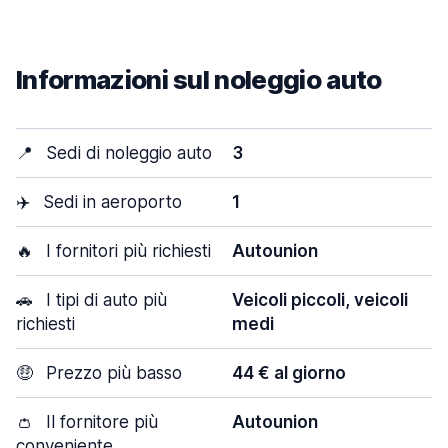
Informazioni sul noleggio auto
📍
Sedi di noleggio auto
3
✈️
Sedi in aeroporto
1
🔥
I fornitori più richiesti
Autounion
🚗
I tipi di auto più
Veicoli piccoli, veicoli
richiesti
medi
🤑
Prezzo più basso
44 € al giorno
👛
Il fornitore più
Autounion
conveniente