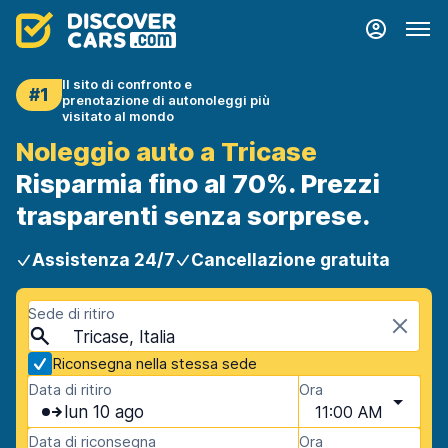
Il sito di confronto e
#1
prenotazione di autonoleggi più
visitato al mondo
Noleggio auto a Tricase
Risparmia fino al 70%. Prezzi
trasparenti senza sorprese.
Assistenza 24/7
Cancellazione gratuita
Sede di ritiro
Tricase, Italia
Riconsegna nella stessa sede
Data di ritiro
Ora
lun 10 ago
11:00 AM
Data di riconsegna
Ora