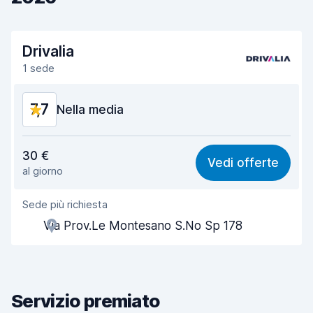
Drivalia
1 sede
7,7
Nella media
Rapporto qualità-prezzo
7,6
30 €
Vedi offerte
al giorno
Facile da trovare
8,2
Sede più richiesta
Gentilezza degli agenti
7,8
Via Prov.Le Montesano S.No Sp 178
Rapidità del ritiro
8,0
Rapidità della riconsegna
8,2
Servizio premiato
Pulizia del veicolo
6,9