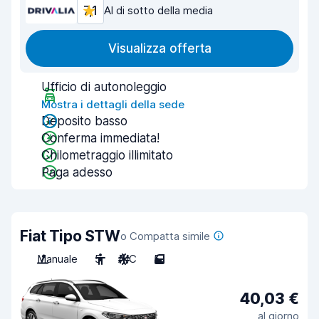
7,1
Al di sotto della media
Visualizza offerta
Ufficio di autonoleggio
Mostra i dettagli della sede
Deposito basso
Conferma immediata!
Chilometraggio illimitato
Paga adesso
Fiat Tipo STW
o Compatta simile
Manuale
5
A/C
5
40,03 €
al giorno