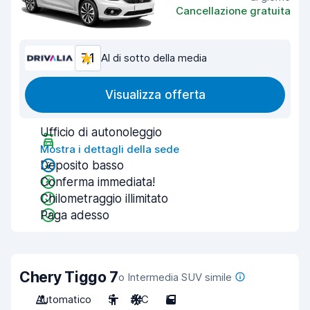
Cancellazione gratuita
7,1
Al di sotto della media
Visualizza offerta
Ufficio di autonoleggio
Mostra i dettagli della sede
Deposito basso
Conferma immediata!
Chilometraggio illimitato
Paga adesso
Chery Tiggo 7
o Intermedia SUV simile
Automatico
5
A/C
5