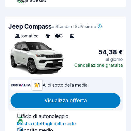
Paga adesso
Jeep Compass
o Standard SUV simile
Automatico
5
A/C
5
54,38 €
al giorno
Cancellazione gratuita
7,1
Al di sotto della media
Visualizza offerta
Ufficio di autonoleggio
Mostra i dettagli della sede
Deposito medio