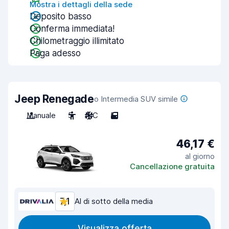
Mostra i dettagli della sede
Deposito basso
Conferma immediata!
Chilometraggio illimitato
Paga adesso
Jeep Renegade
o Intermedia SUV simile
Manuale
5
A/C
5
46,17 €
al giorno
Cancellazione gratuita
7,1
Al di sotto della media
Visualizza offerta