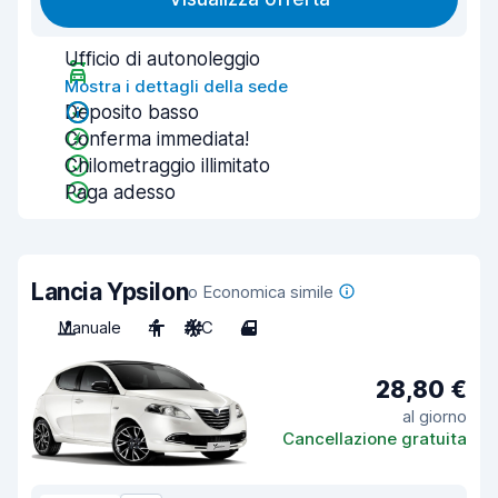
Ufficio di autonoleggio
Mostra i dettagli della sede
Deposito basso
Conferma immediata!
Chilometraggio illimitato
Paga adesso
Lancia Ypsilon
o Economica simile
Manuale
4
A/C
4
28,80 €
al giorno
Cancellazione gratuita