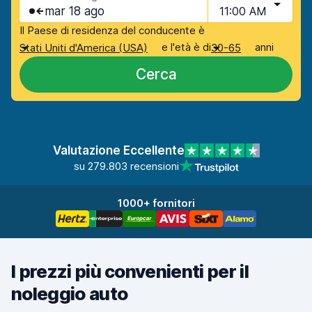
mar 18 ago
11:00 AM
Il Paese di residenza del conducente è
e l'età è di
anni
Stati Uniti d'America (USA)
30-65
Cerca
Valutazione Eccellente
su 279.803 recensioni
1000+ fornitori
I prezzi più convenienti per il
noleggio auto