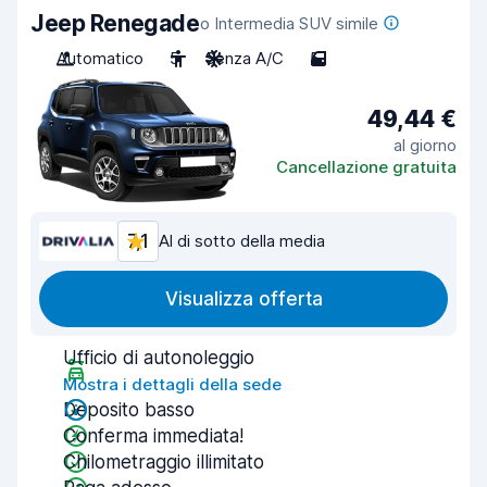
Jeep Renegade
o Intermedia SUV simile
Automatico
5
Senza A/C
5
49,44 €
al giorno
Cancellazione gratuita
7,1
Al di sotto della media
Visualizza offerta
Ufficio di autonoleggio
Mostra i dettagli della sede
Deposito basso
Conferma immediata!
Chilometraggio illimitato