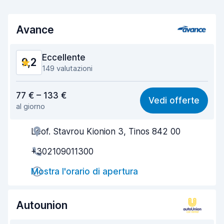
Avance
Eccellente
9,2
149 valutazioni
Rapporto qualità-prezzo
8,9
77 € – 133 €
Vedi offerte
al giorno
Facile da trovare
9,5
Leof. Stavrou Kionion 3, Tinos 842 00
Gentilezza degli agenti
9,1
+302109011300
Rapidità del ritiro
9,1
Mostra l'orario di apertura
Rapidità della riconsegna
9,3
Pulizia del veicolo
9,3
Autounion
Condizioni dell'auto
8,9