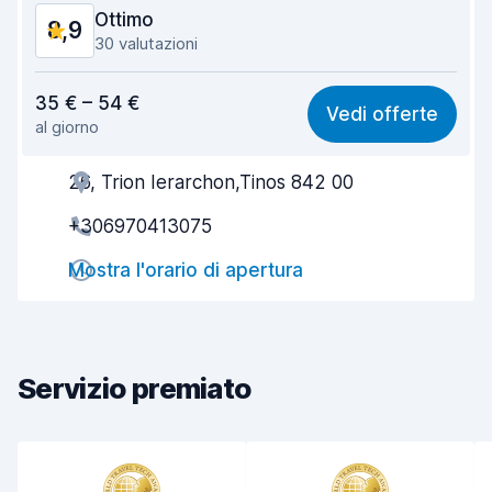
Ottimo
8,9
30 valutazioni
Rapporto qualità-prezzo
8,2
35 € – 54 €
Vedi offerte
al giorno
Facile da trovare
9,4
26, Trion Ierarchon,Tinos 842 00
Gentilezza degli agenti
8,8
+306970413075
Rapidità del ritiro
9,7
Mostra l'orario di apertura
Rapidità della riconsegna
9,7
Pulizia del veicolo
8,7
Condizioni dell'auto
8,1
Servizio premiato