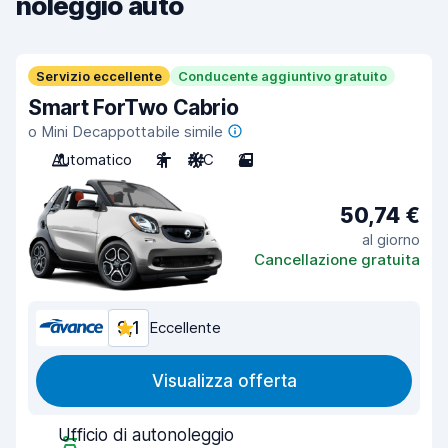
noleggio auto
Servizio eccellente
Conducente aggiuntivo gratuito
Smart ForTwo Cabrio
o Mini Decappottabile simile
Automatico
2
A/C
2
50,74 €
al giorno
Cancellazione gratuita
9,1
Eccellente
Visualizza offerta
Ufficio di autonoleggio