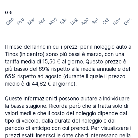
0 €
Mag
Gen
Ago
Nov
Dec
Feb
Mar
Lug
Apr
Set
Giu
Ott
Il mese dell'anno in cui i prezzi per il noleggio auto a
Tinos (in centro) sono più bassi è marzo, con una
tariffa media di 15,50 € al giorno. Questo prezzo è
più basso del 69% rispetto alla media annuale e del
65% rispetto ad agosto (durante il quale il prezzo
medio è di 44,82 € al giorno).
Queste informazioni ti possono aiutare a individuare
la bassa stagione. Ricorda però che si tratta solo di
valori medi e che il costo del noleggio dipende dal
tipo di veicolo, dalla durata del noleggio e dal
periodo di anticipo con cui prenoti. Per visualizzare i
prezzi esatti inserisci le date che ti interessano nella