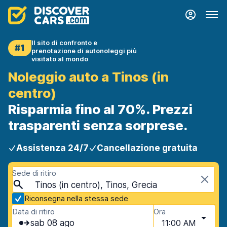
Il sito di confronto e
#1
prenotazione di autonoleggi più
visitato al mondo
Noleggio auto a Tinos (in
centro)
Risparmia fino al 70%. Prezzi
trasparenti senza sorprese.
Assistenza 24/7
Cancellazione gratuita
Sede di ritiro
Tinos (in centro), Tinos, Grecia
Riconsegna nella stessa sede
Data di ritiro
Ora
sab 08 ago
11:00 AM