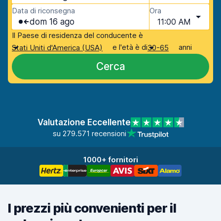
Data di riconsegna
Ora
dom 16 ago
11:00 AM
Il Paese di residenza del conducente è
e l'età è di
anni
Stati Uniti d'America (USA)
30-65
Cerca
Valutazione Eccellente
su 279.571 recensioni
1000+ fornitori
I prezzi più convenienti per il