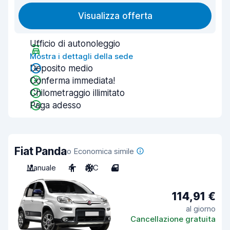
Visualizza offerta
Ufficio di autonoleggio
Mostra i dettagli della sede
Deposito medio
Conferma immediata!
Chilometraggio illimitato
Paga adesso
Fiat Panda
o Economica simile
Manuale
4
A/C
4
114,91 €
al giorno
Cancellazione gratuita