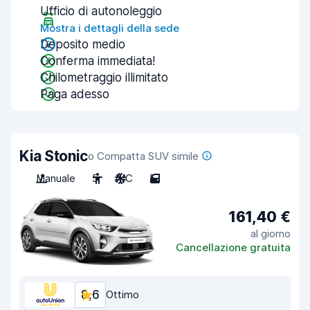
Ufficio di autonoleggio
Mostra i dettagli della sede
Deposito medio
Conferma immediata!
Chilometraggio illimitato
Paga adesso
Kia Stonic
o Compatta SUV simile
Manuale
5
A/C
5
161,40 €
al giorno
Cancellazione gratuita
8,6
Ottimo