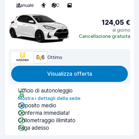
Manuale
4
A/C
5
124,05 €
al giorno
Cancellazione gratuita
8,6
Ottimo
Visualizza offerta
Ufficio di autonoleggio
Mostra i dettagli della sede
Deposito medio
Conferma immediata!
Chilometraggio illimitato
Paga adesso