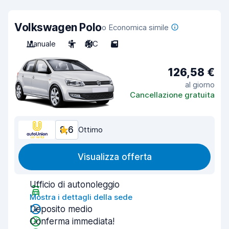
Volkswagen Polo
o Economica simile
Manuale
5
A/C
5
126,58 €
al giorno
Cancellazione gratuita
8,6
Ottimo
Visualizza offerta
Ufficio di autonoleggio
Mostra i dettagli della sede
Deposito medio
Conferma immediata!