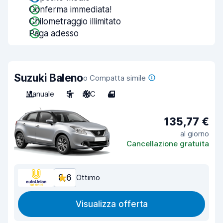
Conferma immediata!
Chilometraggio illimitato
Paga adesso
Suzuki Baleno
o Compatta simile
Manuale
5
A/C
4
135,77 €
al giorno
Cancellazione gratuita
8,6
Ottimo
Visualizza offerta