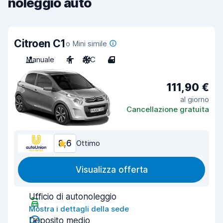
noleggio auto
Citroen C1
o Mini simile
Manuale
4
A/C
4
111,90 €
al giorno
Cancellazione gratuita
8,6
Ottimo
Visualizza offerta
Ufficio di autonoleggio
Mostra i dettagli della sede
Deposito medio