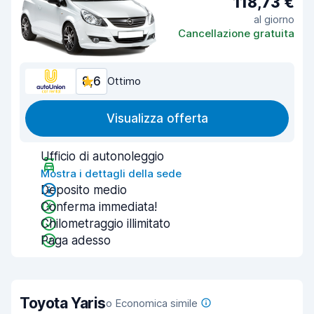
118,73 €
al giorno
Cancellazione gratuita
8,6
Ottimo
Visualizza offerta
Ufficio di autonoleggio
Mostra i dettagli della sede
Deposito medio
Conferma immediata!
Chilometraggio illimitato
Paga adesso
Toyota Yaris
o Economica simile