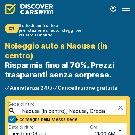
Il sito di confronto e
#1
prenotazione di autonoleggi più
visitato al mondo
Noleggio auto a Naousa (in
centro)
Risparmia fino al 70%. Prezzi
trasparenti senza sorprese.
Assistenza 24/7
Cancellazione gratuita
Sede di ritiro
Naousa (in centro), Naousa, Grecia
Riconsegna nella stessa sede
Data di ritiro
Ora
dom 09 ago
11:00 AM