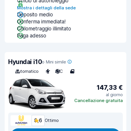
Ufficio di autonoleggio
Mostra i dettagli della sede
Deposito medio
Conferma immediata!
Chilometraggio illimitato
Paga adesso
Hyundai i10
o Mini simile
Automatico
4
A/C
4
147,33 €
al giorno
Cancellazione gratuita
8,6
Ottimo