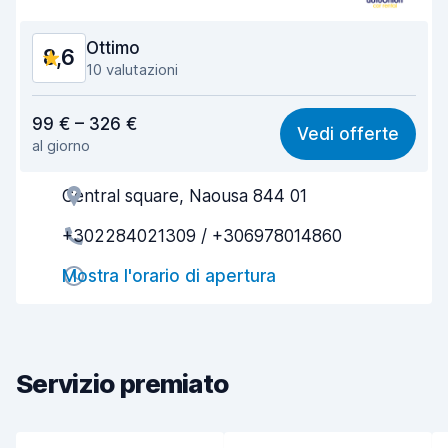
Ottimo
8,6
10 valutazioni
Rapporto qualità-prezzo
8,0
99 € – 326 €
Vedi offerte
al giorno
Facile da trovare
9,2
Central square, Naousa 844 01
Gentilezza degli agenti
8,5
+302284021309 / +306978014860
Rapidità del ritiro
9,1
Mostra l'orario di apertura
Rapidità della riconsegna
9,0
Pulizia del veicolo
8,4
Condizioni dell'auto
7,9
Servizio premiato