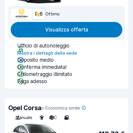
8,6
Ottimo
Visualizza offerta
Ufficio di autonoleggio
Mostra i dettagli della sede
Deposito medio
Conferma immediata!
Chilometraggio illimitato
Paga adesso
Opel Corsa
o Economica simile
Manuale
5
A/C
3