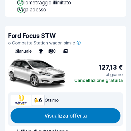
Chilometraggio illimitato
Paga adesso
Ford Focus STW
o Compatta Station wagon simile
Manuale
5
A/C
5
127,13 €
al giorno
Cancellazione gratuita
8,6
Ottimo
Visualizza offerta