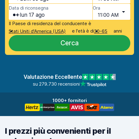
Data di riconsegna
Ora
lun 17 ago
11:00 AM
Il Paese di residenza del conducente è
e l'età è di
anni
Stati Uniti d'America (USA)
30-65
Cerca
Valutazione Eccellente
su 279.730 recensioni
1000+ fornitori
I prezzi più convenienti per il