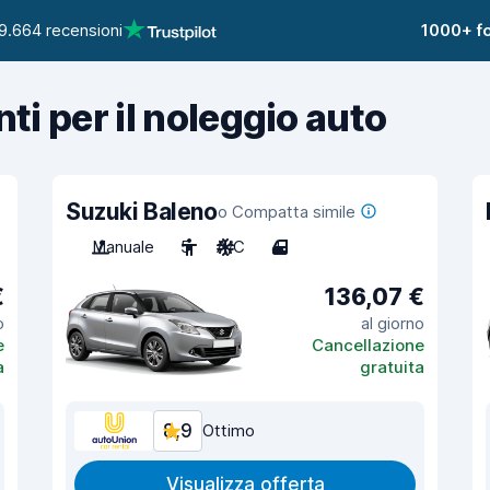
9.664 recensioni
1000+ fo
nti per il noleggio auto
Suzuki Baleno
o Compatta simile
Manuale
5
A/C
4
€
136,07 €
o
al giorno
e
Cancellazione
a
gratuita
8,9
Ottimo
Visualizza offerta