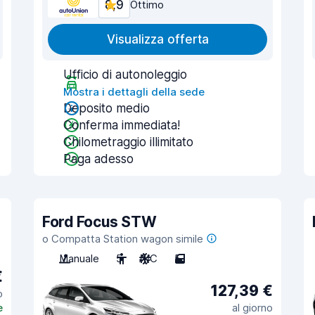
8,9
Ottimo
Visualizza offerta
Ufficio di autonoleggio
Mostra i dettagli della sede
Deposito medio
Conferma immediata!
Chilometraggio illimitato
Paga adesso
Ford Focus STW
o Compatta Station wagon simile
Manuale
5
A/C
5
€
127,39 €
o
e
al giorno