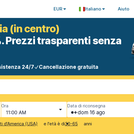
EUR
Italiano
Aiuto
ia (in centro)
. Prezzi trasparenti senza
istenza 24/7
Cancellazione gratuita
Ora
Data di riconsegna
11:00 AM
dom 16 ago
e l'età è di
anni
iti d'America (USA)
30-65