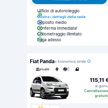
Ufficio di autonoleggio
Mostra i dettagli della sede
Deposito medio
Conferma immediata!
Chilometraggio illimitato
Paga adesso
Fiat Panda
o Economica simile
Manuale
4
A/C
4
115,11 
al giorn
Cancellazion
gratuit