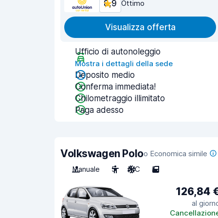
8,9
Ottimo
Visualizza offerta
Ufficio di autonoleggio
Mostra i dettagli della sede
Deposito medio
Conferma immediata!
Chilometraggio illimitato
Paga adesso
Volkswagen Polo
o Economica simile
Manuale
5
A/C
5
126,84 
al giorn
Cancellazion