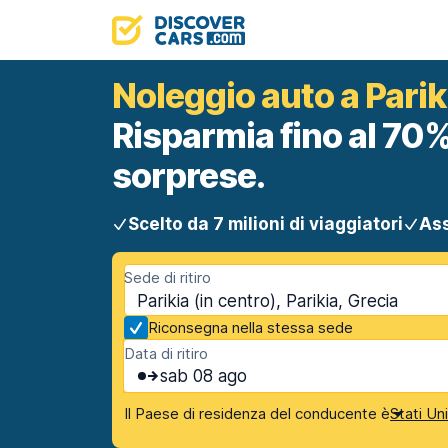
Noleggio auto a Parik
Risparmia fino al 70%
sorprese.
Scelto da 7 milioni di viaggiatori
Ass
Sede di ritiro
Parikia (in centro), Parikia, Grecia
Riconsegna nella stessa sede
Data di ritiro
sab 08 ago
Il Paese di residenza del conducente è
Stati Un