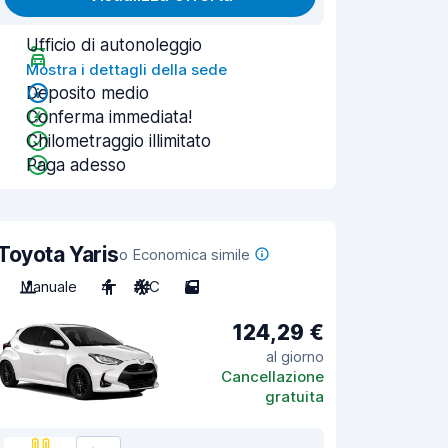
Ufficio di autonoleggio
Mostra i dettagli della sede
Deposito medio
Conferma immediata!
Chilometraggio illimitato
Paga adesso
Toyota Yaris
o Economica simile
Manuale
4
A/C
5
124,29 €
al giorno
Cancellazione
gratuita