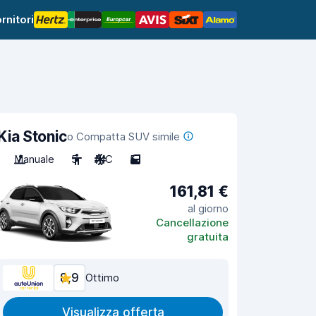
rnitori
Kia Stonic
o Compatta SUV simile
Manuale
5
A/C
5
161,81 €
al giorno
Cancellazione
gratuita
8,9
Ottimo
Visualizza offerta