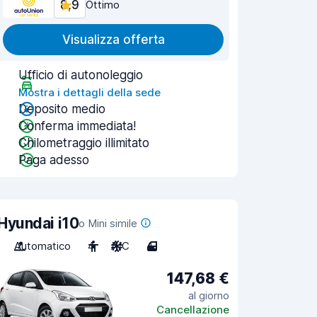
8,9
Ottimo
Visualizza offerta
Ufficio di autonoleggio
Mostra i dettagli della sede
Deposito medio
Conferma immediata!
Chilometraggio illimitato
Paga adesso
Hyundai i10
o Mini simile
Automatico
4
A/C
4
147,68 €
al giorno
Cancellazione