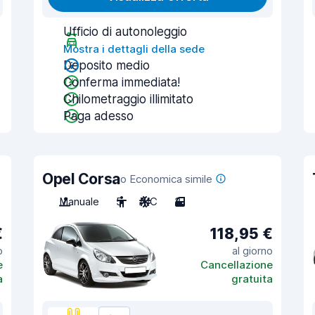
Ufficio di autonoleggio
Mostra i dettagli della sede
Deposito medio
Conferma immediata!
Chilometraggio illimitato
Paga adesso
Opel Corsa
o Economica simile
Manuale
5
A/C
3
€
118,95 €
o
al giorno
e
Cancellazione
a
gratuita