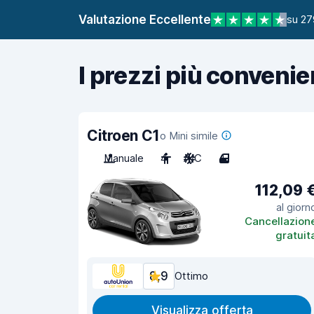
Valutazione Eccellente
su 27
I prezzi più convenie
Citroen C1
o Mini simile
Manuale
4
A/C
4
112,09 
al giorn
Cancellazion
gratuit
8,9
Ottimo
Visualizza offerta