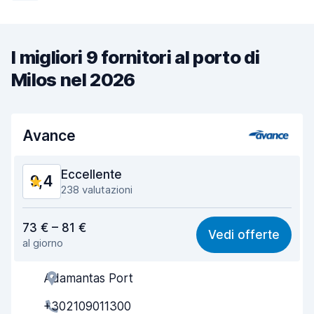
I migliori 9 fornitori al porto di
Milos nel 2026
Avance
Eccellente
9,4
238 valutazioni
Rapporto qualità-prezzo
9,0
73 € – 81 €
Vedi offerte
al giorno
Facile da trovare
9,8
Adamantas Port
Gentilezza degli agenti
9,6
+302109011300
Rapidità del ritiro
9,6