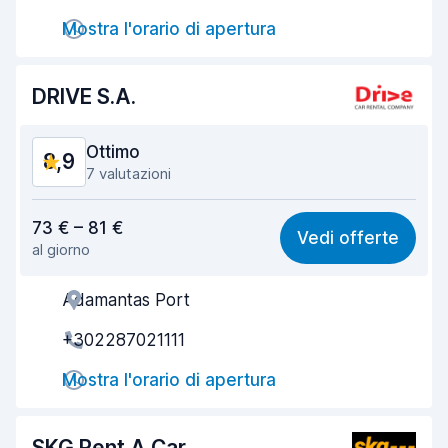
Mostra l'orario di apertura
Rapidità della riconsegna
9,8
Pulizia del veicolo
9,1
DRIVE S.A.
Condizioni dell'auto
8,8
Ottimo
8,9
7 valutazioni
Rapporto qualità-prezzo
8,7
73 € – 81 €
Vedi offerte
al giorno
Facile da trovare
8,8
Adamantas Port
Gentilezza degli agenti
9,2
+302287021111
Rapidità del ritiro
8,5
Mostra l'orario di apertura
Rapidità della riconsegna
8,9
Pulizia del veicolo
9,1
SKG Rent A Car