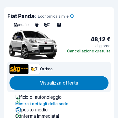
Fiat Panda
o Economica simile
Manuale
5
A/C
5
48,12 €
al giorno
Cancellazione gratuita
8,7
Ottimo
Visualizza offerta
Ufficio di autonoleggio
Mostra i dettagli della sede
Deposito medio
Conferma immediata!