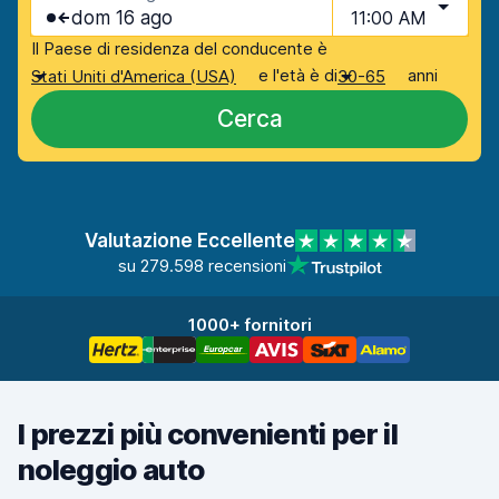
dom 16 ago
11:00 AM
Il Paese di residenza del conducente è
e l'età è di
anni
Stati Uniti d'America (USA)
30-65
Cerca
Valutazione Eccellente
su 279.598 recensioni
1000+ fornitori
I prezzi più convenienti per il
noleggio auto