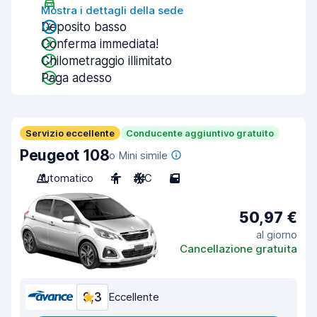
Mostra i dettagli della sede
Deposito basso
Conferma immediata!
Chilometraggio illimitato
Paga adesso
Servizio eccellente
Conducente aggiuntivo gratuito
Peugeot 108
o Mini simile
Automatico
4
A/C
5
50,97 €
al giorno
Cancellazione gratuita
9,3
Eccellente