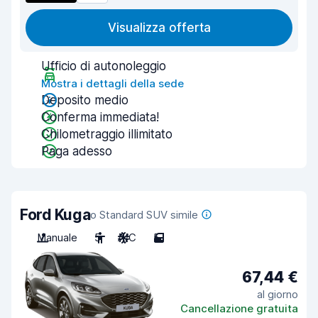
Visualizza offerta
Ufficio di autonoleggio
Mostra i dettagli della sede
Deposito medio
Conferma immediata!
Chilometraggio illimitato
Paga adesso
Ford Kuga
o Standard SUV simile
Manuale
5
A/C
5
67,44 €
al giorno
Cancellazione gratuita