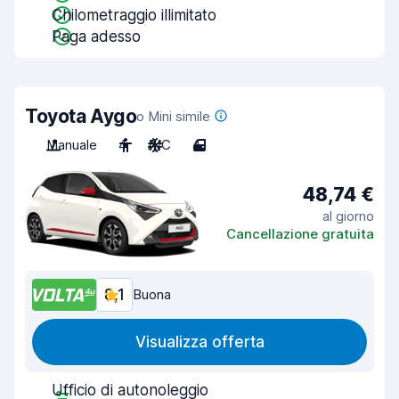
Chilometraggio illimitato
Paga adesso
Toyota Aygo
o Mini simile
Manuale
4
A/C
4
48,74 €
al giorno
Cancellazione gratuita
8,1
Buona
Visualizza offerta
Ufficio di autonoleggio