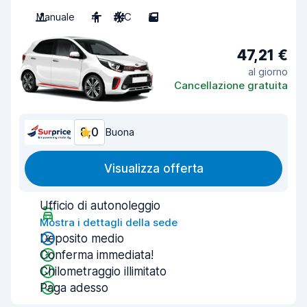
Manuale
4
A/C
5
47,21 €
al giorno
Cancellazione gratuita
8,0
Buona
Visualizza offerta
Ufficio di autonoleggio
Mostra i dettagli della sede
Deposito medio
Conferma immediata!
Chilometraggio illimitato
Paga adesso