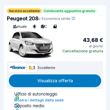
Servizio eccellente
Conducente aggiuntivo gratuito
Peugeot 208
o Economica simile
Manuale
4
A/C
4
43,68 €
al giorno
Cancellazione gratuita
9,3
Eccellente
Visualizza offerta
Ufficio di autonoleggio
Mostra i dettagli della sede
Deposito medio