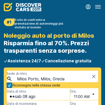
Il sito di confronto e
#1
prenotazione di autonoleggi più
visitato al mondo
Noleggio auto al porto di Milos
Risparmia fino al 70%. Prezzi
trasparenti senza sorprese.
Assistenza 24/7
Cancellazione gratuita
Sede di ritiro
Milos Porto, Milos, Grecia
Riconsegna nella stessa sede
Data di ritiro
Ora
sab 08 ago
11:00 AM
Data di riconsegna
Ora