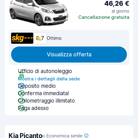
46,26 €
al giorno
Cancellazione gratuita
8,7
Ottimo
Visualizza offerta
Ufficio di autonoleggio
Mostra i dettagli della sede
Deposito medio
Conferma immediata!
Chilometraggio illimitato
Paga adesso
Kia Picanto
o Economica simile