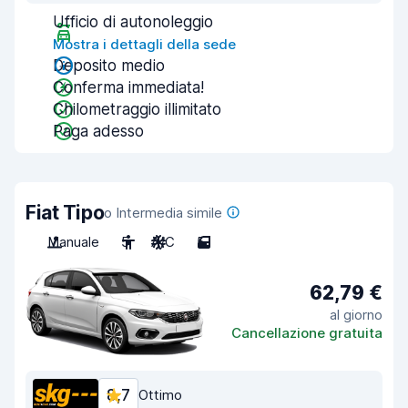
Ufficio di autonoleggio
Mostra i dettagli della sede
Deposito medio
Conferma immediata!
Chilometraggio illimitato
Paga adesso
Fiat Tipo
o Intermedia simile
Manuale
5
A/C
5
62,79 €
al giorno
Cancellazione gratuita
8,7
Ottimo