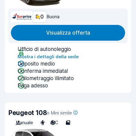
8,0
Buona
Visualizza offerta
Ufficio di autonoleggio
Mostra i dettagli della sede
Deposito medio
Conferma immediata!
Chilometraggio illimitato
Paga adesso
Peugeot 108
o Mini simile
Manuale
4
A/C
5