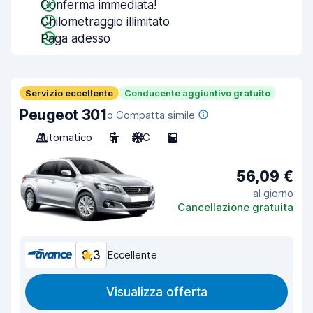
Conferma immediata!
Chilometraggio illimitato
Paga adesso
Servizio eccellente
Conducente aggiuntivo gratuito
Peugeot 301
o Compatta simile
Automatico
5
A/C
5
56,09 €
al giorno
Cancellazione gratuita
9,3
Eccellente
Visualizza offerta