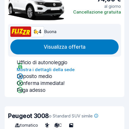
al giorno
Cancellazione gratuita
8,4
Buona
Visualizza offerta
Ufficio di autonoleggio
Mostra i dettagli della sede
Deposito medio
Conferma immediata!
Paga adesso
Peugeot 3008
o Standard SUV simile
Automatico
5
A/C
5