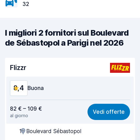
32
I migliori 2 fornitori sul Boulevard
de Sébastopol a Parigi nel 2026
Flizzr
8,4
Buona
Rapporto qualità-prezzo
7,8
82 € – 109 €
Vedi offerte
al giorno
Facile da trovare
8,2
15 Boulevard Sébastopol
Gentilezza degli agenti
8,6