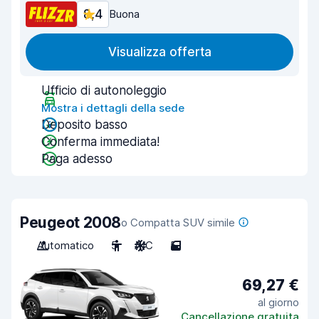
8,4
Buona
Visualizza offerta
Ufficio di autonoleggio
Mostra i dettagli della sede
Deposito basso
Conferma immediata!
Paga adesso
Peugeot 2008
o Compatta SUV simile
Automatico
5
A/C
5
69,27 €
al giorno
Cancellazione gratuita