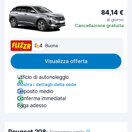
84,14 €
al giorno
Cancellazione gratuita
8,4
Buona
Visualizza offerta
Ufficio di autonoleggio
Mostra i dettagli della sede
Deposito medio
Conferma immediata!
Paga adesso
Peugeot 208
o Economica simile