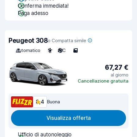
Conferma immediata!
Paga adesso
Peugeot 308
o Compatta simile
Automatico
5
A/C
5
67,27 €
al giorno
Cancellazione gratuita
8,4
Buona
Visualizza offerta
Ufficio di autonoleggio