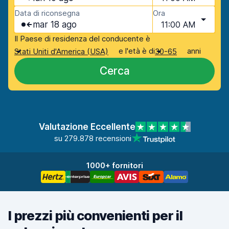
Data di riconsegna
Ora
mar 18 ago
11:00 AM
Il Paese di residenza del conducente è
e l'età è di
anni
Stati Uniti d'America (USA)
30-65
Cerca
Valutazione Eccellente
su 279.878 recensioni
1000+ fornitori
I prezzi più convenienti per il