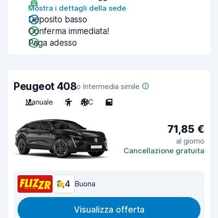
Mostra i dettagli della sede
Deposito basso
Conferma immediata!
Paga adesso
Peugeot 408
o Intermedia simile
Manuale
5
A/C
5
71,85 €
al giorno
Cancellazione gratuita
8,4
Buona
Visualizza offerta