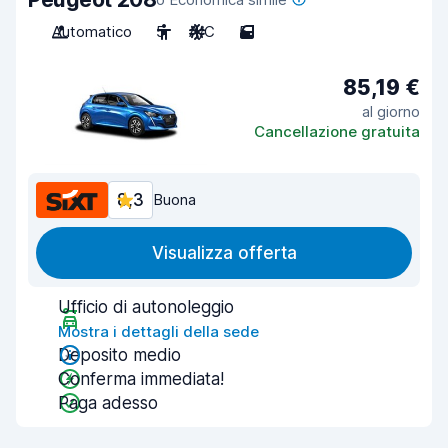
Automatico
5
A/C
5
85,19 €
al giorno
Cancellazione gratuita
8,3
Buona
Visualizza offerta
Ufficio di autonoleggio
Mostra i dettagli della sede
Deposito medio
Conferma immediata!
Paga adesso