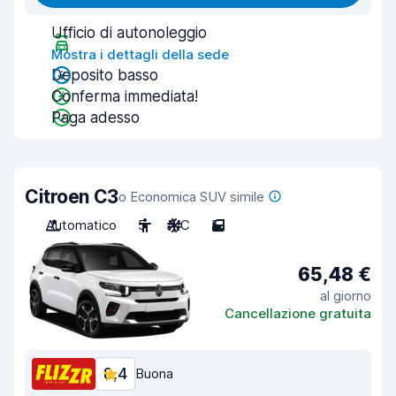
Ufficio di autonoleggio
Mostra i dettagli della sede
Deposito basso
Conferma immediata!
Paga adesso
Citroen C3
o Economica SUV simile
Automatico
5
A/C
5
65,48 €
al giorno
Cancellazione gratuita
8,4
Buona