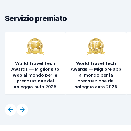
Pulizia del veicolo
8,7
Condizioni dell'auto
8,6
Servizio premiato
World Travel Tech
World Travel Tech
Awards — Miglior sito
Awards — Migliore app
web al mondo per la
al mondo per la
prenotazione del
prenotazione del
noleggio auto 2025
noleggio auto 2025