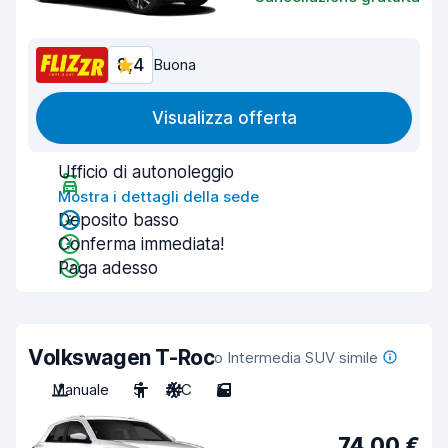
8,4
Buona
Visualizza offerta
Ufficio di autonoleggio
Mostra i dettagli della sede
Deposito basso
Conferma immediata!
Paga adesso
Volkswagen T-Roc
o Intermedia SUV simile
Manuale
5
A/C
5
74,00 €