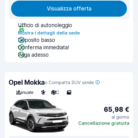
Visualizza offerta
Ufficio di autonoleggio
Mostra i dettagli della sede
Deposito basso
Conferma immediata!
Paga adesso
Opel Mokka
o Compatta SUV simile
Manuale
5
A/C
5
65,98 €
al giorno
Cancellazione gratuita