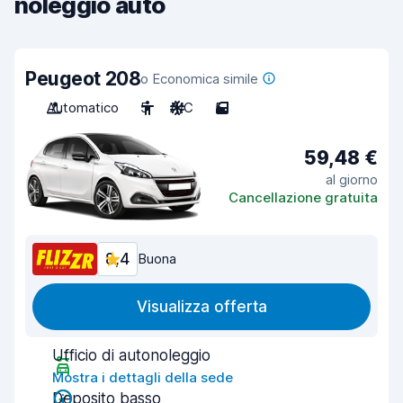
noleggio auto
Peugeot 208
o Economica simile
Automatico
5
A/C
5
59,48 €
al giorno
Cancellazione gratuita
8,4
Buona
Visualizza offerta
Ufficio di autonoleggio
Mostra i dettagli della sede
Deposito basso