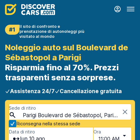
Il sito di confronto e
#1
prenotazione di autonoleggi più
visitato al mondo
Noleggio auto sul Boulevard de
Sébastopol a Parigi
Risparmia fino al 70%. Prezzi
trasparenti senza sorprese.
Assistenza 24/7
Cancellazione gratuita
Sede di ritiro
Parigi Boulevard de Sébastopol, Parigi, Francia
Riconsegna nella stessa sede
Data di ritiro
Ora
lun 10 ago
11:00 AM