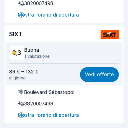
+33820007498
Rapidità del ritiro
8,0
Mostra l'orario di apertura
Rapidità della riconsegna
8,2
Pulizia del veicolo
9,0
SIXT
Condizioni dell'auto
8,8
Buona
8,3
1 valutazione
Rapporto qualità-prezzo
7,8
89 € – 132 €
Vedi offerte
al giorno
Facile da trovare
8,2
15 Boulevard Sébastopol
Gentilezza degli agenti
8,5
+33820007498
Rapidità del ritiro
8,0
Mostra l'orario di apertura
Rapidità della riconsegna
8,2