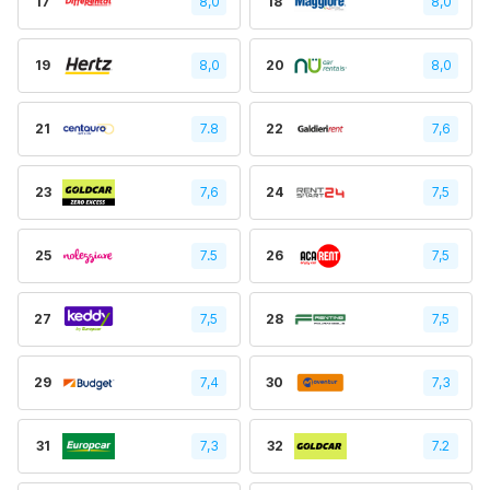
17
8,0
18
8,0
19
8,0
20
8,0
21
7.8
22
7,6
23
7,6
24
7,5
25
7.5
26
7,5
27
7,5
28
7,5
29
7,4
30
7,3
31
7,3
32
7.2