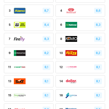
3
8,7
4
8,6
5
8,4
6
8,3
7
8,3
8
8,2
9
8,2
10
8,2
11
8,1
12
8,1
13
8,1
14
8,1
15
8,1
16
8,1