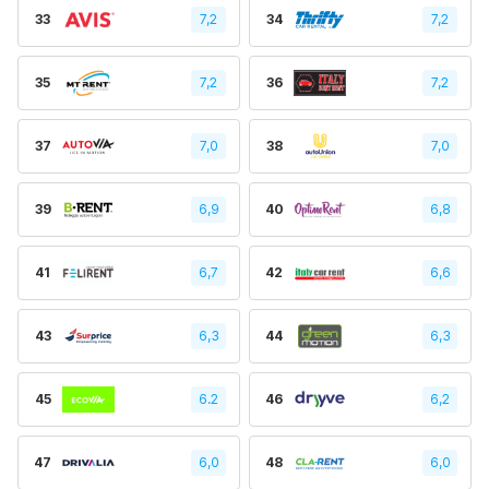
33
7,2
34
7,2
35
7,2
36
7,2
37
7,0
38
7,0
39
6,9
40
6,8
41
6,7
42
6,6
43
6,3
44
6,3
45
6.2
46
6,2
47
6,0
48
6,0