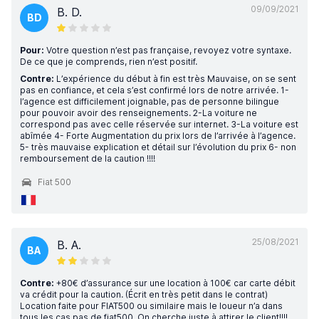
09/09/2021
B. D.
BD
Pour:
Votre question n’est pas française, revoyez votre syntaxe.
De ce que je comprends, rien n’est positif.
Contre:
L’expérience du début à fin est très Mauvaise, on se sent
pas en confiance, et cela s’est confirmé lors de notre arrivée. 1-
l’agence est difficilement joignable, pas de personne bilingue
pour pouvoir avoir des renseignements. 2-La voiture ne
correspond pas avec celle réservée sur internet. 3-La voiture est
abîmée 4- Forte Augmentation du prix lors de l’arrivée à l’agence.
5- très mauvaise explication et détail sur l’évolution du prix 6- non
remboursement de la caution !!!!
Fiat 500
25/08/2021
B. A.
BA
Contre:
+80€ d’assurance sur une location à 100€ car carte débit
va crédit pour la caution. (Écrit en très petit dans le contrat)
Location faite pour FIAT500 ou similaire mais le loueur n’a dans
tous les cas pas de fiat500. On cherche juste à attirer le client!!!!