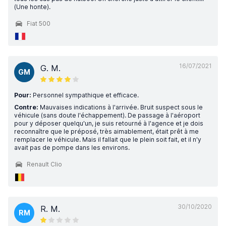
(Une honte).
Fiat 500
16/07/2021
G. M.
GM
Pour:
Personnel sympathique et efficace.
Contre:
Mauvaises indications à l'arrivée. Bruit suspect sous le
véhicule (sans doute l'échappement). De passage à l'aéroport
pour y déposer quelqu'un, je suis retourné à l'agence et je dois
reconnaître que le préposé, très aimablement, était prêt à me
remplacer le véhicule. Mais il fallait que le plein soit fait, et il n'y
avait pas de pompe dans les environs.
Renault Clio
30/10/2020
R. M.
RM