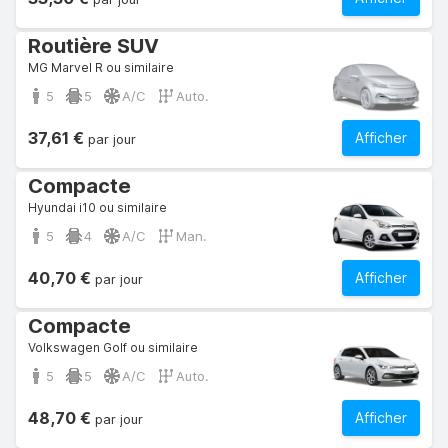
Routière SUV
MG Marvel R ou similaire
5
5
A/C
Auto.
37,61 €
Afficher
par jour
Compacte
Hyundai i10 ou similaire
5
4
A/C
Man.
40,70 €
Afficher
par jour
Compacte
Volkswagen Golf ou similaire
5
5
A/C
Auto.
48,70 €
Afficher
par jour