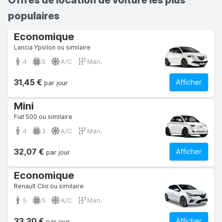
Offres de location de voiture les plus
populaires
Economique
Lancia Ypsilon ou similaire
4
5
A/C
Man.
31,45 €
Afficher
par jour
Mini
Fiat 500 ou similaire
4
3
A/C
Man.
32,07 €
Afficher
par jour
Economique
Renault Clio ou similaire
5
5
A/C
Man.
33,30 €
Afficher
par jour