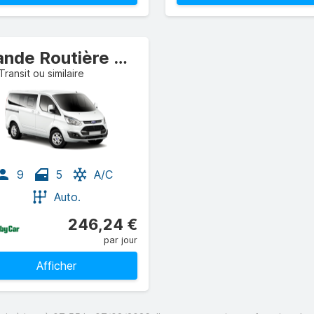
Grande Routière Camionnette
Transit ou similaire
9
5
A/C
Auto.
246,24 €
par jour
Afficher