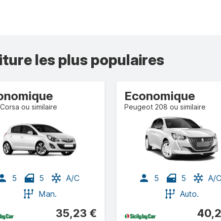
iture les plus populaires
onomique
Economique
Corsa ou similaire
Peugeot 208 ou similaire
5
5
A/C
5
5
A/
Man.
Auto.
35,23 €
40,2