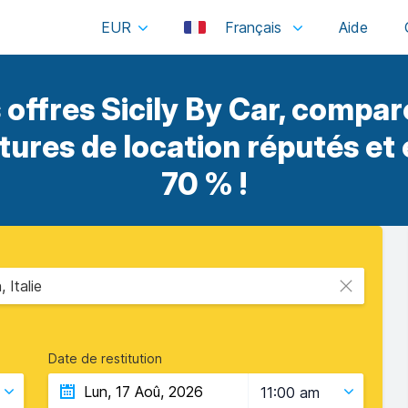
EUR
Français
offres Sicily By Car, compar
itures de location réputés et
70 % !
 Italie
Date de restitution
11:00 am