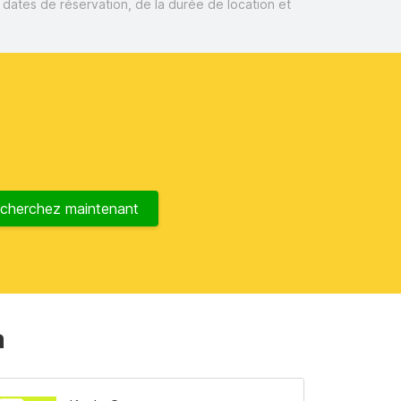
s dates de réservation, de la durée de location et
cherchez maintenant
a