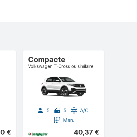
Compacte
Volkswagen T-Cross ou similaire
C
5
5
A/C
Man.
0 €
40,37 €