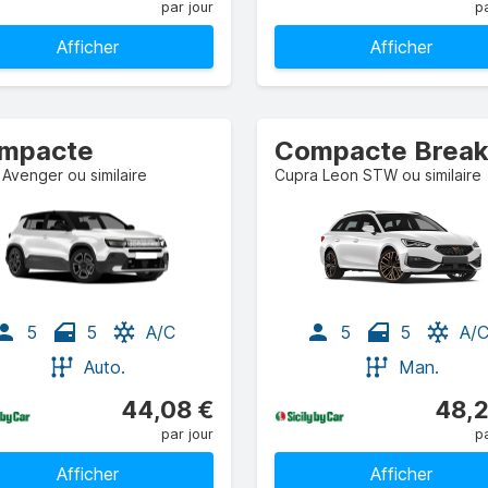
par jour
pa
Afficher
Afficher
mpacte
Avenger ou similaire
Cupra Leon STW ou similaire
5
5
A/C
5
5
A/
Auto.
Man.
44,08 €
48,2
par jour
pa
Afficher
Afficher