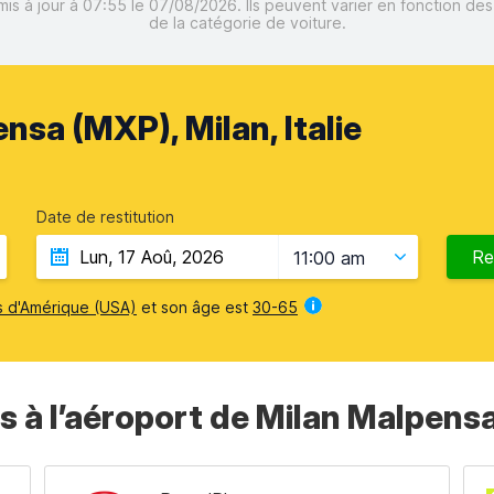
mis à jour à 07:55 le 07/08/2026. Ils peuvent varier en fonction de
de la catégorie de voiture.
nsa (MXP), Milan, Italie
Date de restitution
Re
11:00 am
s d'Amérique (USA)
et son âge est
30-65
s à l’aéroport de Milan Malpens