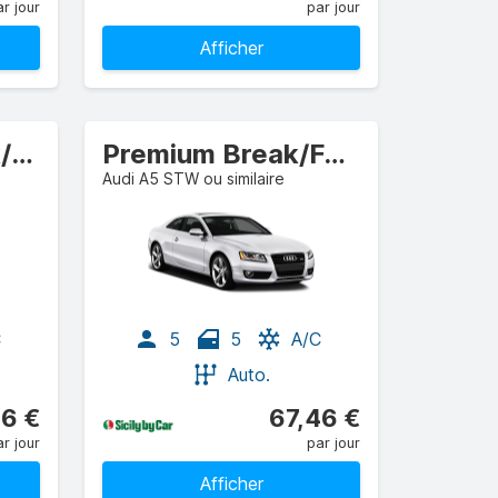
r jour
par jour
Afficher
Compacte Break/Fourgon
Premium Break/Fourgon
Audi A5 STW ou similaire
C
5
5
A/C
Auto.
6 €
67,46 €
r jour
par jour
Afficher