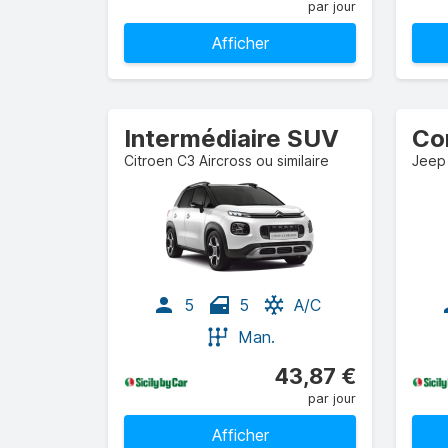
par jour
Afficher
Intermédiaire SUV
Co
Citroen C3 Aircross ou similaire
Jeep 
5
5
A/C
Man.
43,87 €
par jour
Afficher