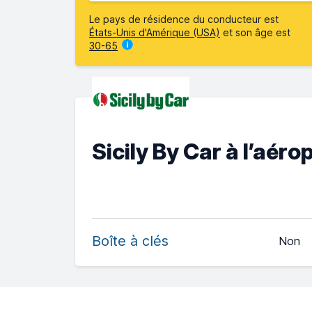
Le pays de résidence du conducteur est
États-Unis d'Amérique (USA)
et son âge est
30-65
Sicily By Car à l’aér
Boîte à clés
Non