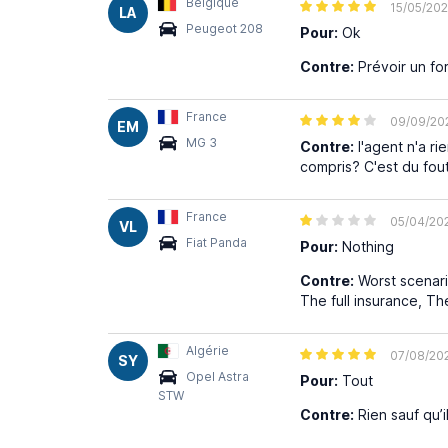
Belgique
15/05/20
LA
Peugeot 208
Pour:
Ok
Contre:
Prévoir un for
France
09/09/20
EM
MG 3
Contre:
l'agent n'a rie
compris? C'est du fou
France
05/04/20
VL
Fiat Panda
Pour:
Nothing
Contre:
Worst scenari
The full insurance, Th
Algérie
07/08/20
SY
Opel Astra
Pour:
Tout
STW
Contre:
Rien sauf qu’i