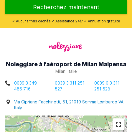
Recherchez maintenant
✓ Aucuns frais cachés ✓ Assistance 24/7 ✓ Annulation gratuite
Noleggiare à l’aéroport de Milan Malpensa
Milan, Italie
0039 3 349
0039 3 311 251
0039 0 3 311
486 716
527
251 528
Via Cipriano Facchinetti, 51, 21019 Somma Lombardo VA,
Italy