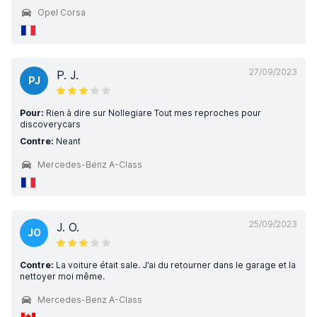
Opel Corsa
27/09/2023
P. J.
PJ
Pour:
Rien à dire sur Nollegiare Tout mes reproches pour
discoverycars
Contre:
Neant
Mercedes-Benz A-Class
25/09/2023
J. O.
JO
Contre:
La voiture était sale. J’ai du retourner dans le garage et la
nettoyer moi même.
Mercedes-Benz A-Class