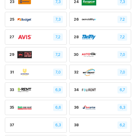
23
7,3
24
7,3
25
7,3
26
7.2
27
7,2
28
7,2
29
7,2
30
7,0
31
7,0
32
7,0
33
6,9
34
6,7
35
6,6
36
6,3
37
6,3
38
6,2