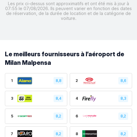
Les prix ci-dessus sont approximatifs et ont été mis à jour à
07:55 le 07/08/2026. Ils peuvent varier en fonction des dates
de réservation, de la durée de location et de la catégorie de
voiture.
Le meilleurs fournisseurs à l’aéroport de
Milan Malpensa
1
8,8
2
8,6
3
8,4
4
8,3
5
8,2
6
8,2
7
8,2
8
8,2