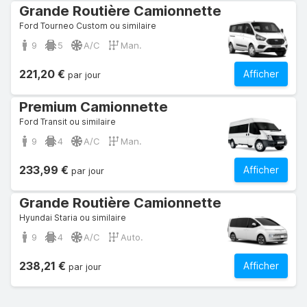
Grande Routière Camionnette
Ford Tourneo Custom ou similaire
9
5
A/C
Man.
221,20 €
Afficher
par jour
Premium Camionnette
Ford Transit ou similaire
9
4
A/C
Man.
233,99 €
Afficher
par jour
Grande Routière Camionnette
Hyundai Staria ou similaire
9
4
A/C
Auto.
238,21 €
Afficher
par jour