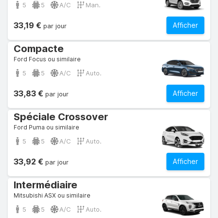
5
5
A/C
Man.
33,19 €
Afficher
par jour
Compacte
Ford Focus ou similaire
5
5
A/C
Auto.
33,83 €
Afficher
par jour
Spéciale Crossover
Ford Puma ou similaire
5
5
A/C
Auto.
33,92 €
Afficher
par jour
Intermédiaire
Mitsubishi ASX ou similaire
5
5
A/C
Auto.