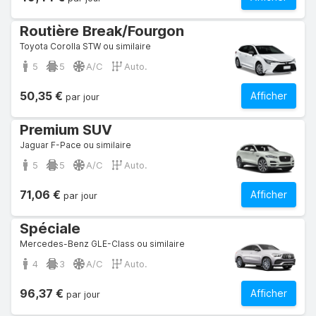
Routière Break/Fourgon
Toyota Corolla STW ou similaire
5
5
A/C
Auto.
50,35 €
Afficher
par jour
Premium SUV
Jaguar F-Pace ou similaire
5
5
A/C
Auto.
71,06 €
Afficher
par jour
Spéciale
Mercedes-Benz GLE-Class ou similaire
4
3
A/C
Auto.
96,37 €
Afficher
par jour