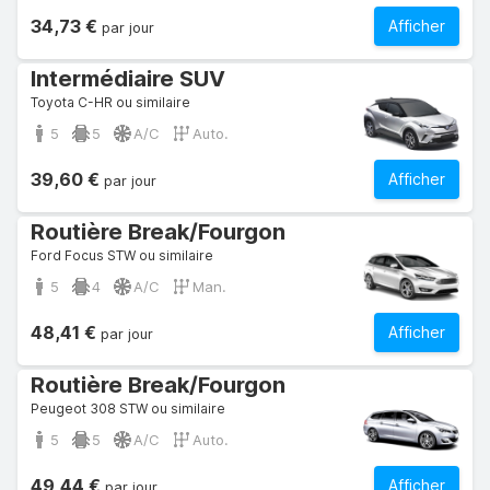
34,73 €
Afficher
par jour
Intermédiaire SUV
Toyota C-HR ou similaire
5
5
A/C
Auto.
39,60 €
Afficher
par jour
Routière Break/Fourgon
Ford Focus STW ou similaire
5
4
A/C
Man.
48,41 €
Afficher
par jour
Routière Break/Fourgon
Peugeot 308 STW ou similaire
5
5
A/C
Auto.
49,44 €
Afficher
par jour