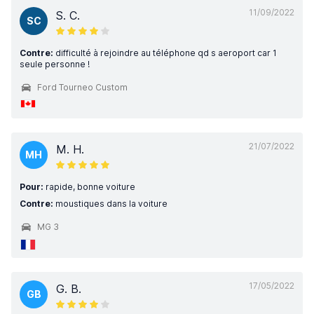
11/09/2022
S. C.
SC
Contre:
difficulté à rejoindre au téléphone qd s aeroport car 1
seule personne !
Ford Tourneo Custom
21/07/2022
M. H.
MH
Pour:
rapide, bonne voiture
Contre:
moustiques dans la voiture
MG 3
17/05/2022
G. B.
GB