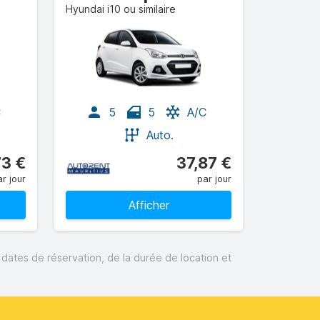
Hyundai i10 ou similaire
C
5
5
A/C
Auto.
73 €
37,87 €
r jour
par jour
Afficher
s dates de réservation, de la durée de location et