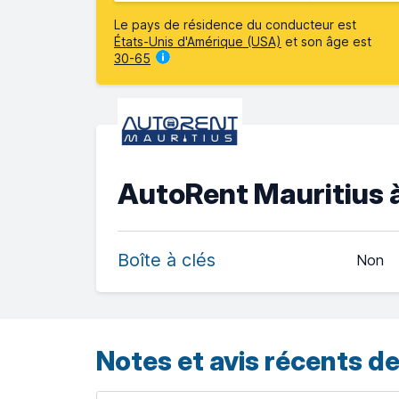
Le pays de résidence du conducteur est
États-Unis d'Amérique (USA)
et son âge est
30-65
AutoRent Mauritius à
Boîte à clés
Non
Notes et avis récents de