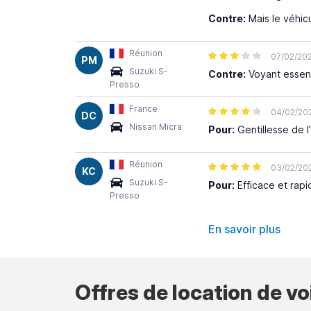
Contre:
Mais le véhicu
Réunion
07/02/20
PM
Suzuki S-
Contre:
Voyant essenc
Presso
France
04/02/20
DC
Nissan Micra
Pour:
Gentillesse de l
Réunion
03/02/20
KC
Suzuki S-
Pour:
Efficace et rapi
Presso
En savoir plus
Offres de location de vo