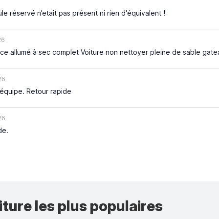
le réservé n’etait pas présent ni rien d'équivalent !
26
e allumé à sec complet Voiture non nettoyer pleine de sable gat
26
’équipe. Retour rapide
26
de.
iture les plus populaires