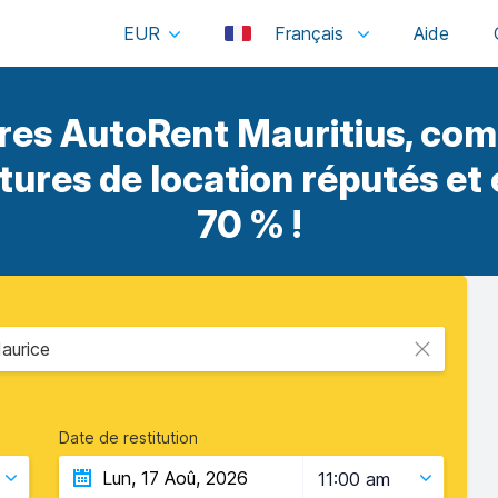
EUR
Français
res AutoRent Mauritius, com
itures de location réputés et
70 % !
aurice
Date de restitution
11:00 am