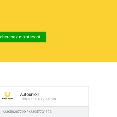
cherchez maintenant
Autounion
Très bien 8,9 / 209 avis
+23059267799 / +23057731893