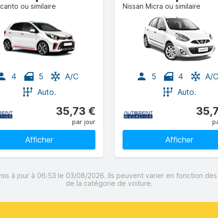
icanto ou similaire
Nissan Micra ou similaire
4
5
A/C
5
4
A/
Auto.
Auto.
35,73 €
35,
par jour
pa
Afficher
Afficher
mis à jour à 06:53 le 03/08/2026. Ils peuvent varier en fonction de
de la catégorie de voiture.