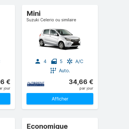
Mini
Suzuki Celerio ou similaire
C
4
5
A/C
Auto.
6 €
34,66 €
r jour
par jour
Afficher
Economique