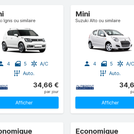
ni
Mini
i Ignis ou similaire
Suzuki Alto ou similaire
4
5
A/C
4
5
A/
Auto.
Auto.
34,66 €
34,6
par jour
pa
Afficher
Afficher
onomique
Economique