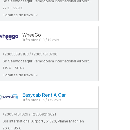
Sir Seewoosagur Ramgoolam International Airport, International Airport MU, Plaine Magnien 51520
27 € - 229 €
Horaires de travail
WheeGo
Très bien 8,8 / 12 avis
+23058583188 / +23054513700
Sir Seewoosagur Ramgoolam International Airport, Airport Terminal Operations Limited ATOL Offices SSR International Airport MU Plaine Magnien MU, 51520
119 € - 584 €
Horaires de travail
Easycab Rent A Car
Très bien 8,6 / 172 avis
+23057461026 / +23059213621
Ssr International Airport , 51520, Plaine Magnien
26 € - 85 €