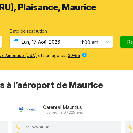
U), Plaisance, Maurice
Date de restitution
Re
11:00 am
s d'Amérique (USA)
et son âge est
30-65
s à l’aéroport de Maurice
Carental Mauritius
Très bien 8,9 / 225 avis
+23052574888