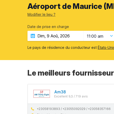
Aéroport de Maurice (MR
Modifier le lieu ?
Date de prise en charge
11:00 am
Le pays de résidence du conducteur est
États-Uni
Le meilleurs fournisseur
Am38
Excellent 9,5 / 719 avis
+23058193893 / +23055092029 / +23058357166