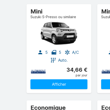
Mini
Mi
Suzuki S-Presso ou similaire
Suzuk
5
5
A/C
Auto.
34,66 €
par jour
Afficher
Economique
Ec