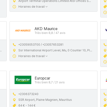
Airport Terminal Operations Limited Atol Offices Ssr International Airport Mu Plaine Magnien Mu, 51520
Horaires de travail
AKD Maurice
Très bien 8,8 / 47 avis
+23059053700 / +23057653281
Ssr International Airport Level, Mu, 0 Counter 10, Plaine Magnien, Mauritius
Horaires de travail
Europcar
Très bien 8,7 / 21 avis
+2306373240
SSR Airport, Plaine Magnien, Mauritius
64 € - 144 €