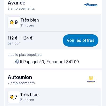
Avance
2 emplacements
Très bien
8,9
11 notes
Rapport qualité-prix
8,7
112 € – 124 €
Voir les offres
par jour
Recherche facile
8,7
Lieu le plus populaire
Agent serviable
9,3
Akti Papagoi 50, Ermoupoli 841 00
Prise en charge rapide
8,7
Restitution rapide
8,9
Autounion
2 emplacements
Propreté de la voiture
9,2
Très bien
8,7
État du véhicule
8,6
21 notes