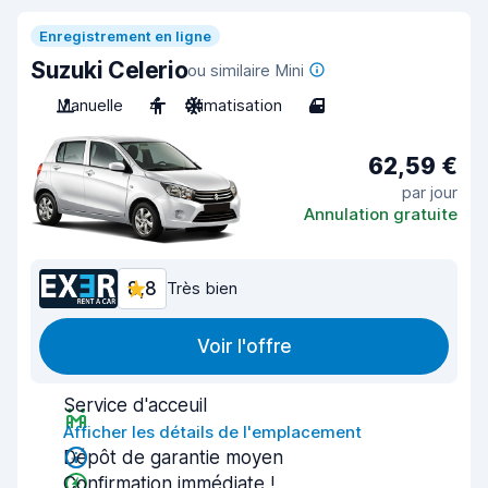
Enregistrement en ligne
Suzuki Celerio
ou similaire Mini
Manuelle
4
Climatisation
4
62,59 €
par jour
Annulation gratuite
8,8
Très bien
Voir l'offre
Service d'acceuil
Afficher les détails de l'emplacement
Dépôt de garantie moyen
Confirmation immédiate !