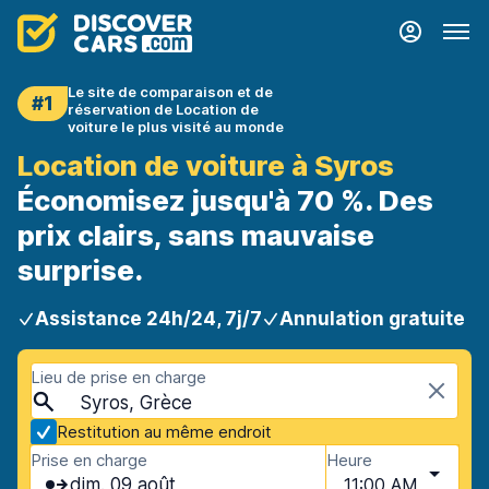
Le site de comparaison et de
#1
réservation de Location de
voiture le plus visité au monde
Location de voiture à Syros
Économisez jusqu'à 70 %. Des
prix clairs, sans mauvaise
surprise.
Assistance 24h/24, 7j/7
Annulation gratuite
Lieu de prise en charge
Syros, Grèce
Restitution au même endroit
Prise en charge
Heure
dim. 09 août
11:00 AM