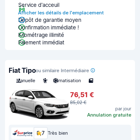
Service d'acceuil
Afficher les détails de l'emplacement
Dépôt de garantie moyen
Confirmation immédiate !
Kilométrage illimité
Paiement immédiat
Fiat Tipo
ou similaire Intermédiaire
Manuelle
5
Climatisation
5
76,51 €
85,02 €
par jour
Annulation gratuite
8,7
Très bien