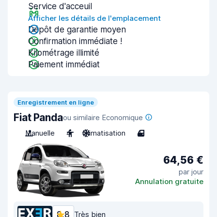
Service d'acceuil
Afficher les détails de l'emplacement
Dépôt de garantie moyen
Confirmation immédiate !
Kilométrage illimité
Paiement immédiat
Enregistrement en ligne
Fiat Panda
ou similaire Economique
Manuelle
4
Climatisation
4
64,56 €
par jour
Annulation gratuite
8,8
Très bien