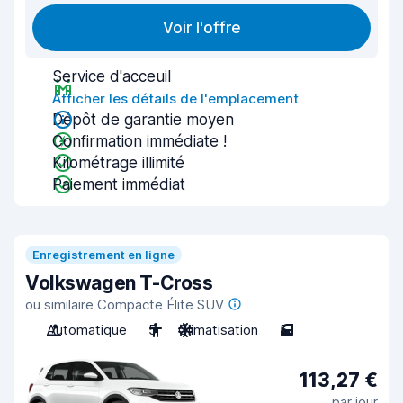
Voir l'offre
Service d'acceuil
Afficher les détails de l'emplacement
Dépôt de garantie moyen
Confirmation immédiate !
Kilométrage illimité
Paiement immédiat
Enregistrement en ligne
Volkswagen T-Cross
ou similaire Compacte Élite SUV
Automatique
5
Climatisation
5
113,27 €
par jour