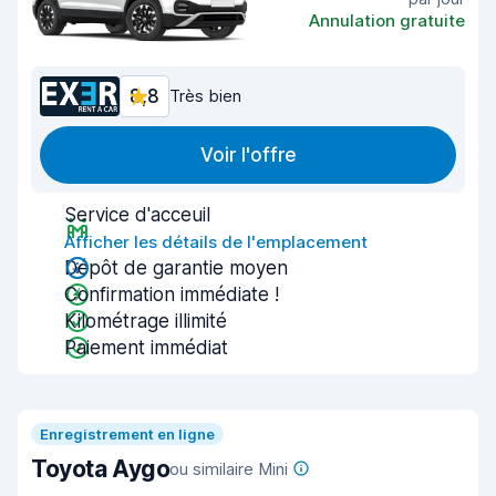
Annulation gratuite
8,8
Très bien
Voir l'offre
Service d'acceuil
Afficher les détails de l'emplacement
Dépôt de garantie moyen
Confirmation immédiate !
Kilométrage illimité
Paiement immédiat
Enregistrement en ligne
Toyota Aygo
ou similaire Mini