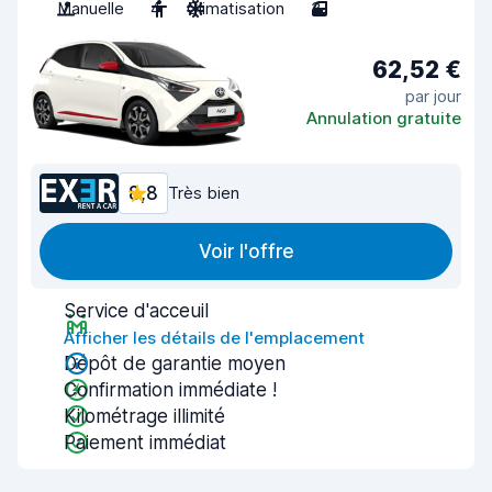
Manuelle
4
Climatisation
3
62,52 €
par jour
Annulation gratuite
8,8
Très bien
Voir l'offre
Service d'acceuil
Afficher les détails de l'emplacement
Dépôt de garantie moyen
Confirmation immédiate !
Kilométrage illimité
Paiement immédiat