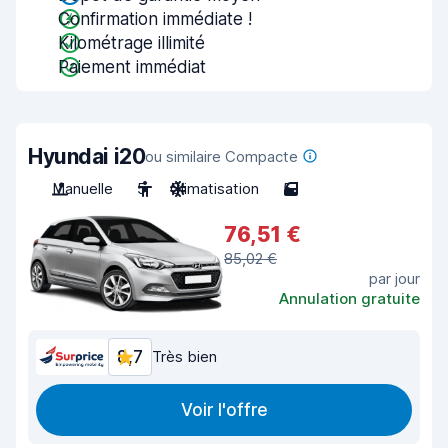
Confirmation immédiate !
Kilométrage illimité
Paiement immédiat
Hyundai i20
ou similaire Compacte
Manuelle
5
Climatisation
5
76,51 €
85,02 €
par jour
Annulation gratuite
8,7
Très bien
Voir l'offre