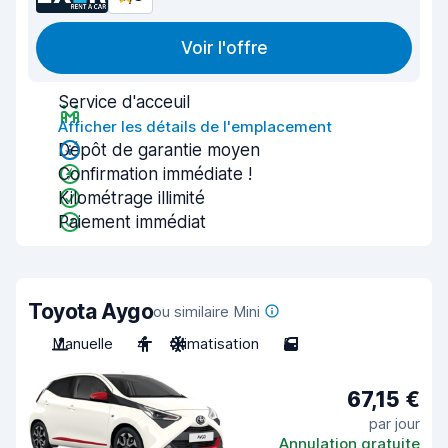
Voir l'offre
Service d'acceuil
Afficher les détails de l'emplacement
Dépôt de garantie moyen
Confirmation immédiate !
Kilométrage illimité
Paiement immédiat
Toyota Aygo
ou similaire Mini
Manuelle
4
Climatisation
5
67,15 €
par jour
Annulation gratuite