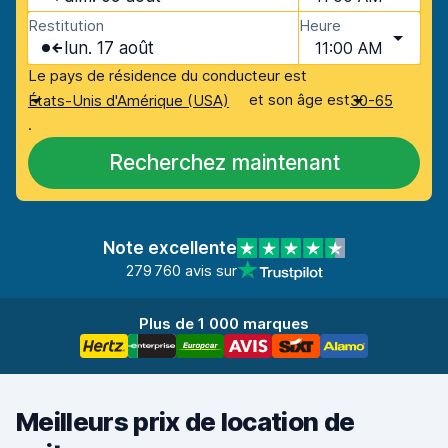
Restitution
Heure
lun. 17 août
11:00 AM
Le pays de résidence du conducteur est
et son âge est
États-Unis d'Amérique (USA)
30-65
.
Recherchez maintenant
Note excellente
279 760 avis sur
Plus de 1 000 marques
Meilleurs prix de location de