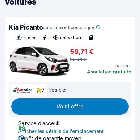
voitures
Kia Picanto
ou similaire Economique
Manuelle
4
Climatisation
5
59,71 €
66,34 €
par jour
Annulation gratuite
8,7
Très bien
Voir l'offre
Service d'acceuil
Afficher les détails de l'emplacement
Dépôt de garantie moyen