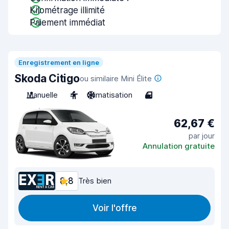
Kilométrage illimité
Paiement immédiat
Enregistrement en ligne
Skoda Citigo
ou similaire Mini Élite
Manuelle
4
Climatisation
4
62,67 €
par jour
Annulation gratuite
8,8
Très bien
Voir l'offre