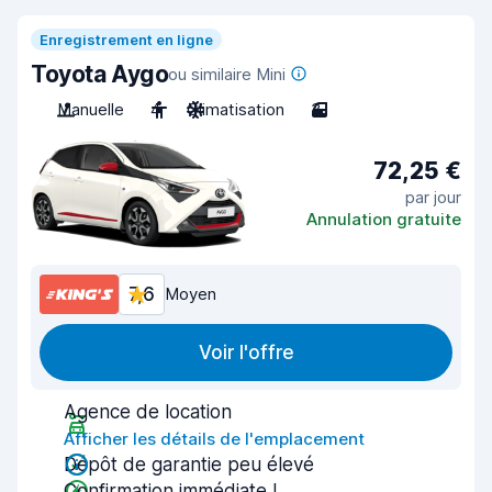
Enregistrement en ligne
Toyota Aygo
ou similaire Mini
Manuelle
4
Climatisation
3
72,25 €
par jour
Annulation gratuite
7,6
Moyen
Voir l'offre
Agence de location
Afficher les détails de l'emplacement
Dépôt de garantie peu élevé
Confirmation immédiate !