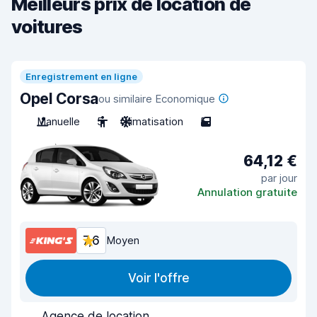
Meilleurs prix de location de
voitures
Enregistrement en ligne
Opel Corsa
ou similaire Economique
Manuelle
5
Climatisation
5
64,12 €
par jour
Annulation gratuite
7,6
Moyen
Voir l'offre
Agence de location