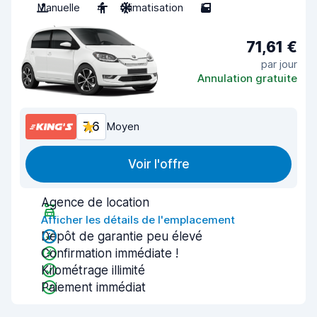
Manuelle
4
Climatisation
5
71,61 €
par jour
Annulation gratuite
7,6
Moyen
Voir l'offre
Agence de location
Afficher les détails de l'emplacement
Dépôt de garantie peu élevé
Confirmation immédiate !
Kilométrage illimité
Paiement immédiat