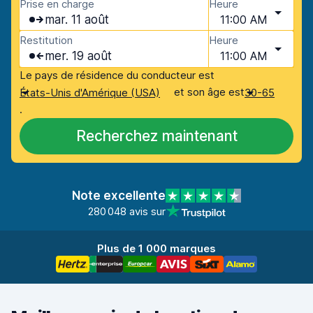
Prise en charge
Heure
mar. 11 août
11:00 AM
Restitution
Heure
mer. 19 août
11:00 AM
Le pays de résidence du conducteur est
et son âge est
États-Unis d'Amérique (USA)
30-65
.
Recherchez maintenant
Note excellente
280 048 avis sur
Plus de 1 000 marques