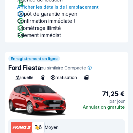
Afficher les détails de l'emplacement
Dépôt de garantie moyen
Confirmation immédiate !
Kilométrage illimité
Paiement immédiat
Enregistrement en ligne
Ford Fiesta
ou similaire Compacte
Manuelle
5
Climatisation
5
71,25 €
par jour
Annulation gratuite
7,6
Moyen