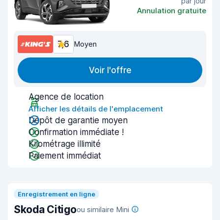
par jour
Annulation gratuite
7,6
Moyen
Voir l'offre
Agence de location
Afficher les détails de l'emplacement
Dépôt de garantie moyen
Confirmation immédiate !
Kilométrage illimité
Paiement immédiat
Enregistrement en ligne
Skoda Citigo
ou similaire Mini