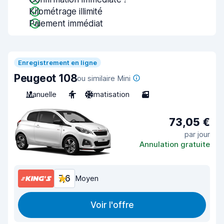
Kilométrage illimité
Paiement immédiat
Enregistrement en ligne
Peugeot 108
ou similaire Mini
Manuelle
4
Climatisation
3
73,05 €
par jour
Annulation gratuite
7,6
Moyen
Voir l'offre