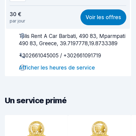
Rapport qualité-prix
8,3
30 €
Voir les offres
par jour
Recherche facile
8,2
Tolis Rent A Car Barbati, 490 83, Mparmpati
Agent serviable
8,3
490 83, Greece, 39.7197778,19.8733389
Prise en charge rapide
8,0
+302661045005 / +302661091719
Restitution rapide
8,2
Afficher les heures de service
Propreté de la voiture
8,2
État du véhicule
8,1
Un service primé