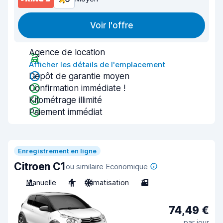
Voir l'offre
Agence de location
Afficher les détails de l'emplacement
Dépôt de garantie moyen
Confirmation immédiate !
Kilométrage illimité
Paiement immédiat
Enregistrement en ligne
Citroen C1
ou similaire Economique
Manuelle
4
Climatisation
3
74,49 €
par jour