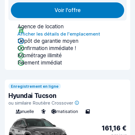
Voir l'offre
Agence de location
Afficher les détails de l'emplacement
Dépôt de garantie moyen
Confirmation immédiate !
Kilométrage illimité
Paiement immédiat
Enregistrement en ligne
Hyundai Tucson
ou similaire Routière Crossover
Manuelle
5
Climatisation
5
161,16 €