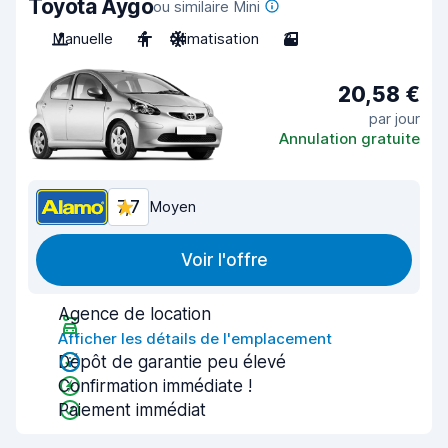
Toyota Aygo
ou similaire Mini
Manuelle
4
Climatisation
3
20,58 €
par jour
Annulation gratuite
7,7
Moyen
Voir l'offre
Agence de location
Afficher les détails de l'emplacement
Dépôt de garantie peu élevé
Confirmation immédiate !
Paiement immédiat