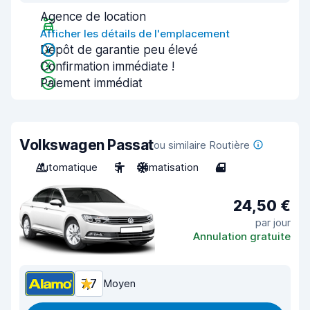
Agence de location
Afficher les détails de l'emplacement
Dépôt de garantie peu élevé
Confirmation immédiate !
Paiement immédiat
Volkswagen Passat
ou similaire Routière
Automatique
5
Climatisation
4
24,50 €
par jour
Annulation gratuite
7,7
Moyen