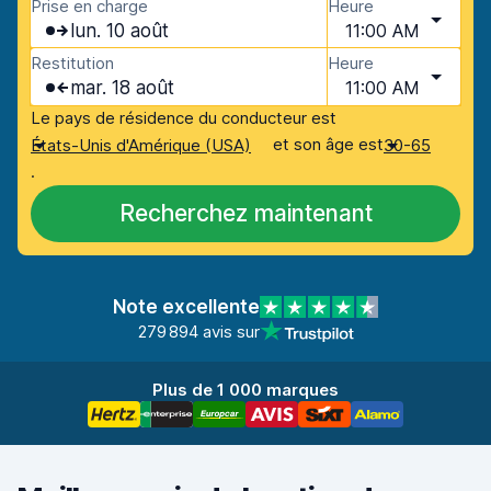
Prise en charge
Heure
lun. 10 août
11:00 AM
Restitution
Heure
mar. 18 août
11:00 AM
Le pays de résidence du conducteur est
et son âge est
États-Unis d'Amérique (USA)
30-65
.
Recherchez maintenant
Note excellente
279 894 avis sur
Plus de 1 000 marques