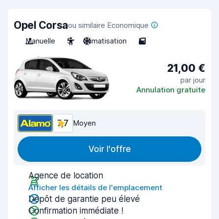
Opel Corsa
ou similaire Economique
Manuelle
5
Climatisation
5
21,00 €
par jour
Annulation gratuite
7,7
Moyen
Voir l'offre
Agence de location
Afficher les détails de l'emplacement
Dépôt de garantie peu élevé
Confirmation immédiate !