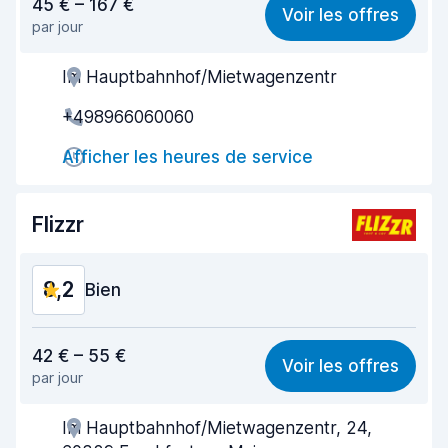
45 € – 167 €
Voir les offres
par jour
Recherche facile
8,1
Im Hauptbahnhof/Mietwagenzentr
Agent serviable
8,6
+498966060060
Prise en charge rapide
7,4
Afficher les heures de service
Restitution rapide
7,7
Propreté de la voiture
9,0
Flizzr
État du véhicule
9,2
8,2
Bien
Rapport qualité-prix
7,6
42 € – 55 €
Voir les offres
par jour
Recherche facile
8,2
Im Hauptbahnhof/Mietwagenzentr, 24,
Agent serviable
8,3