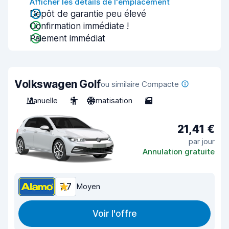
Afficher les détails de l'emplacement
Dépôt de garantie peu élevé
Confirmation immédiate !
Paiement immédiat
Volkswagen Golf
ou similaire Compacte
Manuelle
5
Climatisation
5
21,41 €
par jour
Annulation gratuite
7,7
Moyen
Voir l'offre