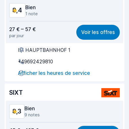
Bien
8,4
1 note
Rapport qualité-prix
8,4
27 € – 57 €
Voir les offres
par jour
Recherche facile
8,2
IM HAUPTBAHNHOF 1
Agent serviable
8,3
+49692429810
Prise en charge rapide
8,0
Afficher les heures de service
Restitution rapide
8,2
Propreté de la voiture
8,9
SIXT
État du véhicule
8,9
Bien
8,3
9 notes
Rapport qualité-prix
8,4