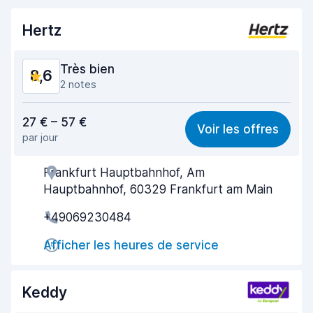
Hertz
Très bien
8,6
2 notes
Rapport qualité-prix
8,6
27 € – 57 €
Voir les offres
par jour
Recherche facile
8,2
Frankfurt Hauptbahnhof, Am
Agent serviable
8,6
Hauptbahnhof, 60329 Frankfurt am Main
Prise en charge rapide
8,0
+49069230484
Restitution rapide
8,2
Afficher les heures de service
Propreté de la voiture
9,3
Keddy
État du véhicule
9,3