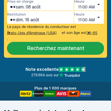
Prise en charge
Heure
sam. 08 août
11:00 AM
Restitution
Heure
dim. 16 août
11:00 AM
Le pays de résidence du conducteur est
et son âge est
États-Unis d'Amérique (USA)
30-65
.
Recherchez maintenant
Note excellente
279 664 avis sur
Plus de 1 000 marques