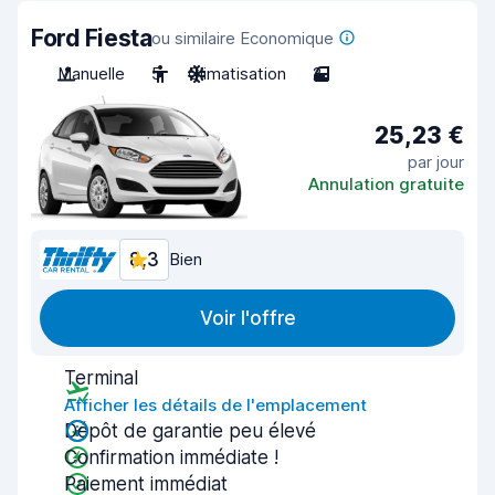
Ford Fiesta
ou similaire Economique
Manuelle
5
Climatisation
2
25,23 €
par jour
Annulation gratuite
8,3
Bien
Voir l'offre
Terminal
Afficher les détails de l'emplacement
Dépôt de garantie peu élevé
Confirmation immédiate !
Paiement immédiat