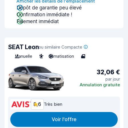
Afficher les détails de l'emplacement
Dépôt de garantie peu élevé
Confirmation immédiate !
Paiement immédiat
SEAT Leon
ou similaire Compacte
Manuelle
5
Climatisation
4
32,06 €
par jour
Annulation gratuite
8,6
Très bien
Voir l'offre