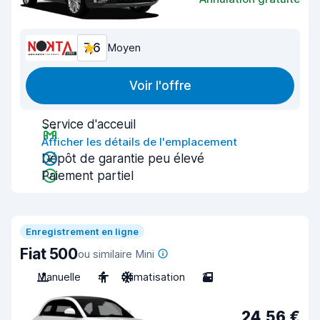
7,6
Moyen
Voir l'offre
Service d'acceuil
Afficher les détails de l'emplacement
Dépôt de garantie peu élevé
Paiement partiel
Enregistrement en ligne
Fiat 500
ou similaire Mini
Manuelle
4
Climatisation
2
24,56 €