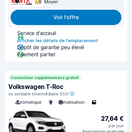
7,6
Moyen
Voir l'offre
Service d'acceuil
Afficher les détails de l'emplacement
Dépôt de garantie peu élevé
Paiement partiel
Conducteur supplémentaire gratuit
Volkswagen T-Roc
ou similaire Intermédiaire SUV
Automatique
5
Climatisation
5
27,64 €
par jour
Annulation gratuite