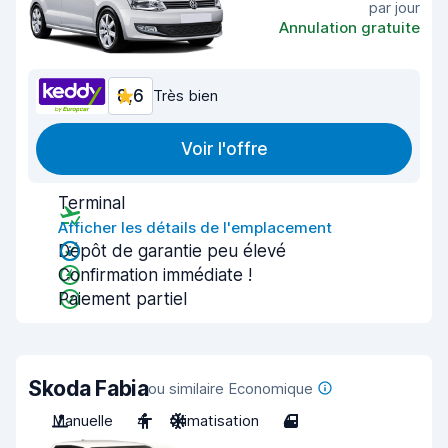
par jour
Annulation gratuite
8,6
Très bien
Voir l'offre
Terminal
Afficher les détails de l'emplacement
Dépôt de garantie peu élevé
Confirmation immédiate !
Paiement partiel
Skoda Fabia
ou similaire Economique
Manuelle
4
Climatisation
4