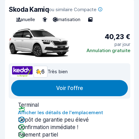
Skoda Kamiq
ou similaire Compacte
Manuelle
5
Climatisation
5
40,23 €
par jour
Annulation gratuite
8,6
Très bien
Voir l'offre
Terminal
Afficher les détails de l'emplacement
Dépôt de garantie peu élevé
Confirmation immédiate !
Paiement partiel