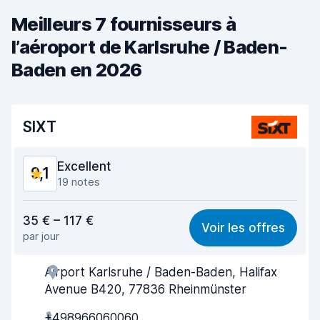
Meilleurs 7 fournisseurs à
l’aéroport de Karlsruhe / Baden-
Baden en 2026
SIXT
Excellent
9,1
19 notes
Rapport qualité-prix
8,6
35 € – 117 €
Voir les offres
par jour
Recherche facile
9,4
Airport Karlsruhe / Baden-Baden, Halifax
Agent serviable
8,8
Avenue B420, 77836 Rheinmünster
Prise en charge rapide
9,2
+498966060060