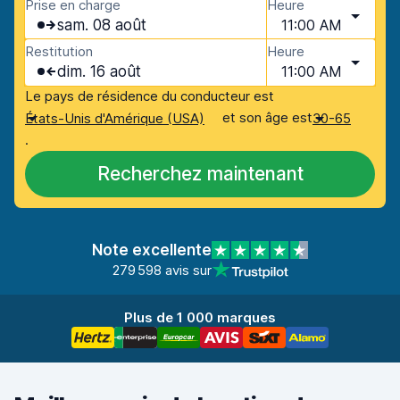
Prise en charge
Heure
sam. 08 août
11:00 AM
Restitution
Heure
dim. 16 août
11:00 AM
Le pays de résidence du conducteur est
et son âge est
États-Unis d'Amérique (USA)
30-65
.
Recherchez maintenant
Note excellente
279 598 avis sur
Plus de 1 000 marques