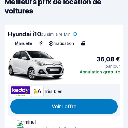
Meilleurs prix de location de
voitures
Hyundai i10
ou similaire Mini
Manuelle
4
Climatisation
4
36,08 €
par jour
Annulation gratuite
8,6
Très bien
Voir l'offre
Terminal