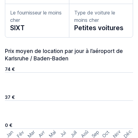
Le fournisseur le moins
Type de voiture le
cher
moins cher
SIXT
Petites voitures
Prix moyen de location par jour à l’aéroport de
Karlsruhe / Baden-Baden
74 €
37 €
0 €
Nov
Déc
Aoû
Sep
Mar
Fév
Oct
Jan
Mai
Avr
Juil
Jui