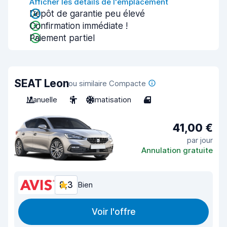
Afficher les détails de l'emplacement
Dépôt de garantie peu élevé
Confirmation immédiate !
Paiement partiel
SEAT Leon
ou similaire Compacte
Manuelle
5
Climatisation
4
41,00 €
par jour
Annulation gratuite
8,3
Bien
Voir l'offre