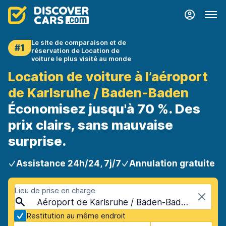
Le site de comparaison et de
#1
réservation de Location de
voiture le plus visité au monde
Location de voiture à l’aéroport
de Karlsruhe / Baden-Baden
Économisez jusqu'à 70 %. Des
prix clairs, sans mauvaise
surprise.
Assistance 24h/24, 7j/7
Annulation gratuite
Lieu de prise en charge
Aéroport de Karlsruhe / Baden-Baden (FKB), Baden-Baden, Allemagne
Restitution au même endroit