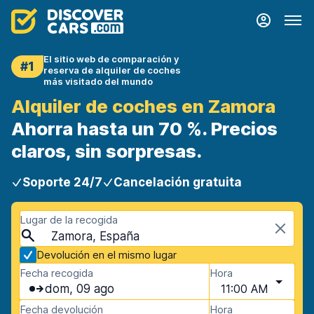
El sitio web de comparación y
#1
reserva de alquiler de coches
más visitado del mundo
Alquiler de coches en Zamora
Ahorra hasta un 70 %. Precios
claros, sin sorpresas.
Soporte 24/7
Cancelación gratuita
Lugar de la recogida
Zamora, España
Devolución en el mismo lugar
Fecha recogida
Hora
dom, 09 ago
11:00 AM
Fecha devolución
Hora