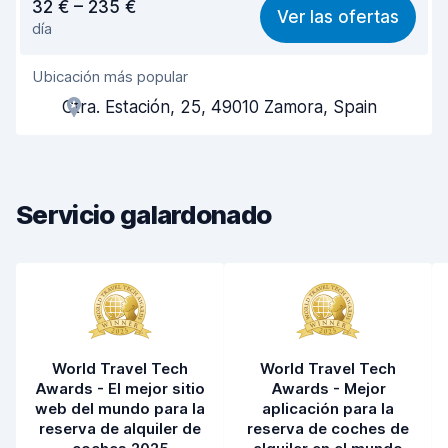
32 € – 235 €
Ver las ofertas
día
Fácil de encontrar
8,3
Ubicación más popular
Amabilidad del agente
7,7
Ctra. Estación, 25, 49010 Zamora, Spain
Rapidez en la recogida
8,1
Rapidez en la entrega
8,3
Servicio galardonado
Limpieza del vehículo
7,7
Estado del vehículo
7,8
World Travel Tech
World Travel Tech
Awards - El mejor sitio
Awards - Mejor
web del mundo para la
aplicación para la
reserva de alquiler de
reserva de coches de