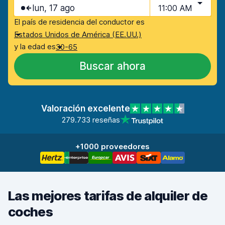
lun, 17 ago
11:00 AM
El país de residencia del conductor es
Estados Unidos de América (EE.UU.)
y la edad es
30-65
Buscar ahora
Valoración excelente
279.733 reseñas
+1000 proveedores
Las mejores tarifas de alquiler de
coches