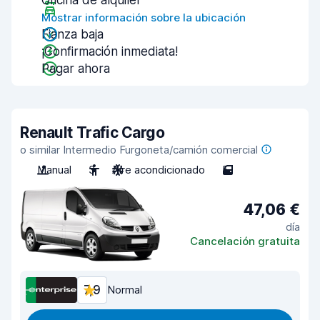
Oficina de alquiler
Mostrar información sobre la ubicación
Fianza baja
¡Confirmación inmediata!
Pagar ahora
Renault Trafic Cargo
o similar Intermedio Furgoneta/camión comercial
Manual
3
Aire acondicionado
5
47,06 €
día
Cancelación gratuita
7,9
Normal