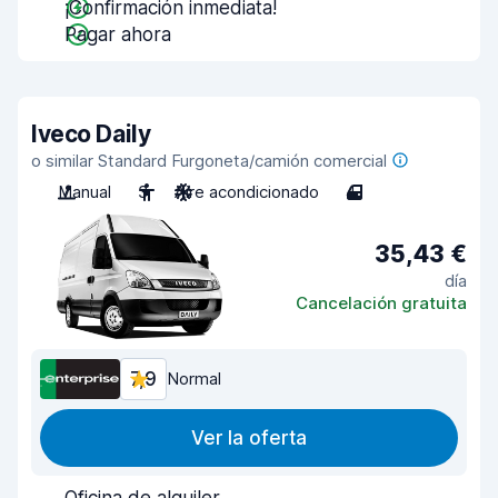
¡Confirmación inmediata!
Pagar ahora
Iveco Daily
o similar Standard Furgoneta/camión comercial
Manual
3
Aire acondicionado
4
35,43 €
día
Cancelación gratuita
7,9
Normal
Ver la oferta