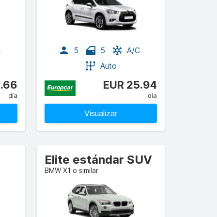
C
5
5
A/C
Auto
.66
EUR 25.94
día
día
Visualizar
Elite estándar SUV
BMW X1 o similar