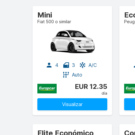
Mini
Ec
Fiat 500 o similar
Peuge
4
3
A/C
Auto
EUR 12.35
día
Visualizar
Elite Económico
Co