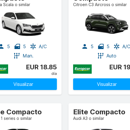
 Scala o similar
Citroen C3 Aircross o similar
5
5
A/C
5
5
A/
Man.
Auto
EUR 18.85
EUR 1
día
Visualizar
Visualizar
ite Compacto
Elite Compacto
 series o similar
Audi A3 o similar