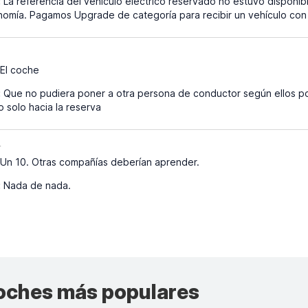
:
La referencia del vehículo eléctrico reservado no estuvo disponibl
onomía. Pagamos Upgrade de categoría para recibir un vehículo con s
El coche
:
Que no pudiera poner a otra persona de conductor según ellos po
 solo hacia la reserva
4
Un 10. Otras compañías deberían aprender.
:
Nada de nada.
coches más populares