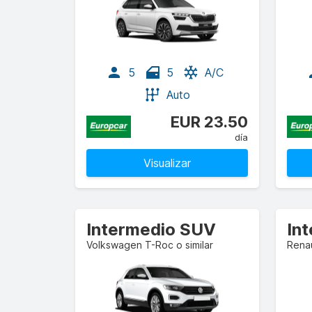
5
5
A/C
Auto
EUR 23.50
día
Visualizar
Intermedio SUV
In
Volkswagen T-Roc o similar
Renau