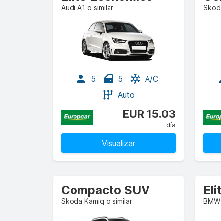
Audi A1 o similar
Skoda
5
5
A/C
Auto
EUR 15.03
día
Visualizar
Compacto SUV
El
Skoda Kamiq o similar
BMW 1