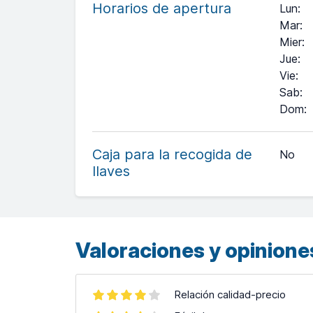
Horarios de apertura
Lun
:
Mar
:
Mier
:
Jue
:
Vie
:
Sab
:
Dom
:
+
−
Caja para la recogida de
No
llaves
Leaflet
| ©
OpenStreetMap
contributors ©
CARTO
Valoraciones y opiniones
Relación calidad-precio