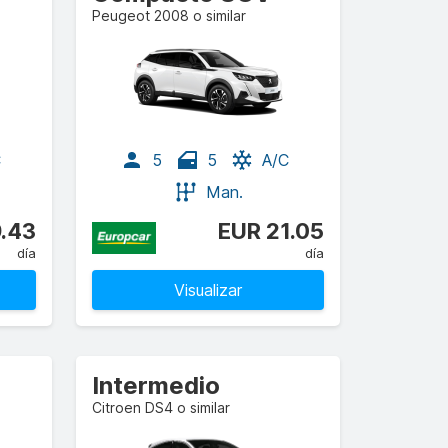
Peugeot 2008 o similar
C
5
5
A/C
Man.
9.43
EUR 21.05
día
día
Visualizar
Intermedio
Citroen DS4 o similar