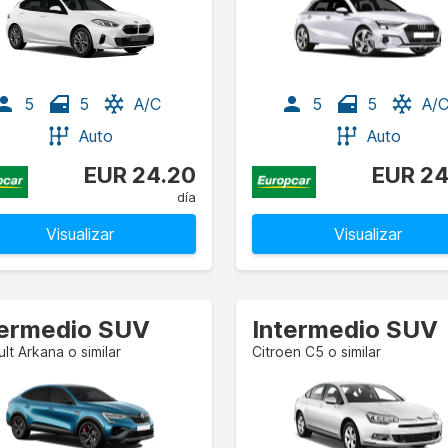
5
5
A/C
5
5
A/
Auto
Auto
EUR 24.20
EUR 24
día
Visualizar
Visualizar
termedio SUV
Intermedio SUV
lt Arkana o similar
Citroen C5 o similar