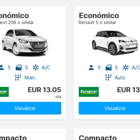
onómico
Económico
ot 208 o similar
Renault 5 o similar
5
5
A/C
5
5
A/
Man.
Auto
EUR 13.05
EUR 13
día
Visualizar
Visualizar
mpacto
Compacto