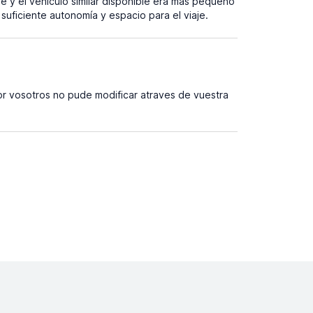
e y el vehículo similar disponible era más pequeño
uficiente autonomía y espacio para el viaje.
r vosotros no pude modificar atraves de vuestra