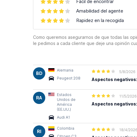
Fácil de encontrar
Amabilidad del agente
Rapidez en la recogida
Como queremos asegurarnos de que todas las opinion
le pedimos a cada cliente que deje una opinión cu
Alemania
5/8/2026
BD
Peugeot 208
Aspectos negativos
Estados
11/5/2026
RA
Unidos de
Aspectos negativos
América
(EE.UU.)
Audi A1
Colombia
18/4/202
RI
Citroen C3