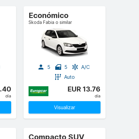
Económico
Skoda Fabia o similar
C
5
5
A/C
Auto
.40
EUR 13.76
día
día
Visualizar
Compacto SUV