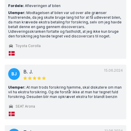
Fordele:
Afleveringen af bilen
Ulemper:
Modtagelsen af bilen var ud over alle grænser
frustrerende, da jeg skulle bruge lang tid for at få udleveret bilen,
da man krævede ekstra betaling for forsikring, selv om jeg havde
betalt denne en gang gennem discovercars.
Udleveringsskranken fortalte og fastholdt, at jeg ikke kun bruge
den forsikring jeg havde tegnet ved discovercars til noget.
Toyota Corolla
15.06.2024
B. J.
BJ
Ulemper:
At man trods forsikring hjemme, skal diskutere om man
vil ha ekstra forsikring. Og de forstår ikke at man har tegnet fuld
forsikring. Desuden blir man opkrævet ekstra for blandt benzin
SEAT Arona
11.06.2024