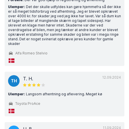
Ulemper:
Det der skulle udfyldes kan gøre hjemmefra så der ikke
er så meget tidsforbrug ved afhentning. Jeg er blevet opkrævet
over 4000 kr. for skader jeg ved jeg ikke har lavet. Var så dum kun
at tage billeder af manglende skærm og tapet sidespejl. Har
skrevet en klage men hører intet. Skaderne var der ved
overdragelse af bilen, men jeg tænker at andre kunder er blevet
opkrævet erstatning for samme skader og bilen var i mega ringe
stand. Det er noget svineriat opkræve jeres kunder for gamle
skader
Alfa Romeo Stelvio
12.09.2024
T. H.
TH
Ulemper:
Langsom afhentning og aflevering. Meget kø
Toyota ProAce
11.09.2024