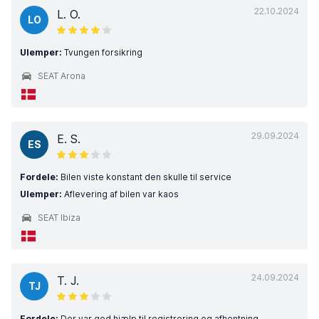
22.10.2024
L. O.
LO
Ulemper:
Tvungen forsikring
SEAT Arona
29.09.2024
E. S.
ES
Fordele:
Bilen viste konstant den skulle til service
Ulemper:
Aflevering af bilen var kaos
SEAT Ibiza
24.09.2024
T. J.
TJ
Fordele:
Der var god hjælp til registrering og afhentning