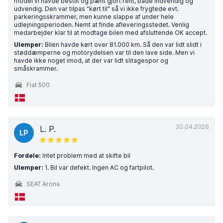
model vi havde bestilt og pænt gjort rent, både indvendig og
udvendig. Den var tilpas "kørt til" så vi ikke frygtede evt.
parkeringsskrammer, men kunne slappe af under hele
udlejningsperioden. Nemt at finde afleveringsstedet. Venlig
medarbejder klar til at modtage bilen med afsluttende OK accept.
Ulemper:
Bilen havde kørt over 81.000 km. Så den var lidt slidt i
støddæmperne og motorydelsen var til den lave side. Men vi
havde ikke noget imod, at der var lidt slitagespor og
småskrammer.
Fiat 500
30.04.2026
L. P.
LP
Fordele:
Intet problem med at skifte bil
Ulemper:
1. Bil var defekt. Ingen AC og fartpilot.
SEAT Arona