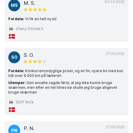
04.04.2026
M. S.
MS
Fordele:
Vi fik en helt ny bil
Chery Omoda 5
27.05.2025
S. O.
SO
Fordele:
Konkurrencedygtige priser, og en fin, nyere bil med kun
lidt over 6.000 km på tælleren
Ulemper:
Den ansatte sagde først, at jeg ikke kunne bruge
skærmen, men efter en hel times kø skulle jeg bruge alligevel
bruge skærmen
SEAT Ibiza
27.05.2025
P. N.
PN