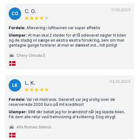
11.05.2023
C. O.
CO
Fordele:
Aflevering i lufthavnen var super effektiv
Ulemper:
At man skal 2 steder for at få udleveret nøgler til bilen
og de stadig vil sælge en ekstra ekstra forsikring, selv om man
gentagne gange forklarer at man er dækket ind... lidt pinligt
Chery Omoda 5
03.05.2023
L. K.
LK
Fordele:
Var ret mistroisk. Generelt var jeg urolig over de
reserverede 2000 Euro på mit kreditkort
Ulemper:
988 dkr betalt jeg for brændstof når jeg lejede bilen.
Fik dem alle retur ved fremvisning af kvittering. Dog utrygt
Alfa Romeo Stelvio