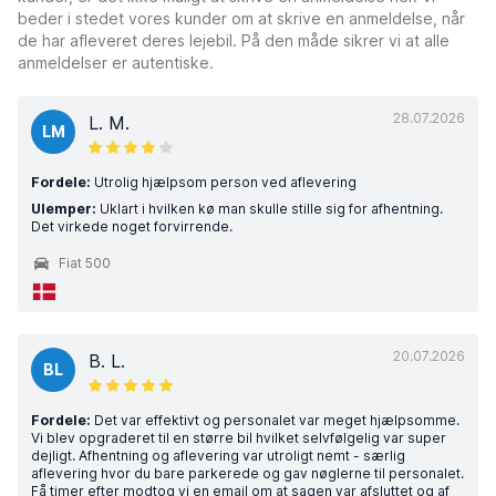
beder i stedet vores kunder om at skrive en anmeldelse, når
de har afleveret deres lejebil. På den måde sikrer vi at alle
anmeldelser er autentiske.
28.07.2026
L. M.
LM
Fordele:
Utrolig hjælpsom person ved aflevering
Ulemper:
Uklart i hvilken kø man skulle stille sig for afhentning.
Det virkede noget forvirrende.
Fiat 500
20.07.2026
B. L.
BL
Fordele:
Det var effektivt og personalet var meget hjælpsomme.
Vi blev opgraderet til en større bil hvilket selvfølgelig var super
dejligt. Afhentning og aflevering var utroligt nemt - særlig
aflevering hvor du bare parkerede og gav nøglerne til personalet.
Få timer efter modtog vi en email om at sagen var afsluttet og af