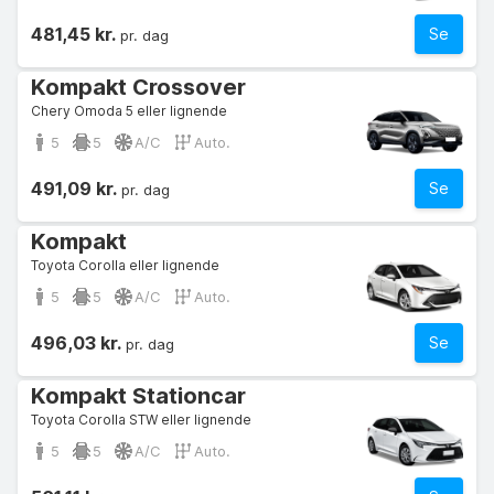
481,45 kr.
Se
pr. dag
Kompakt Crossover
Chery Omoda 5 eller lignende
5
5
A/C
Auto.
491,09 kr.
Se
pr. dag
Kompakt
Toyota Corolla eller lignende
5
5
A/C
Auto.
496,03 kr.
Se
pr. dag
Kompakt Stationcar
Toyota Corolla STW eller lignende
5
5
A/C
Auto.