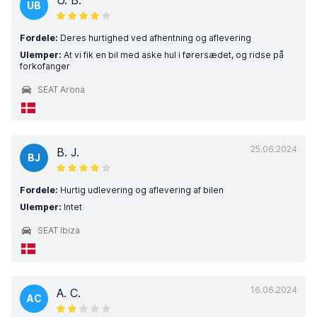
U. B.
UB
Fordele:
Deres hurtighed ved afhentning og aflevering
Ulemper:
At vi fik en bil med aske hul i førersædet, og ridse på
forkofanger
SEAT Arona
25.06.2024
B. J.
BJ
Fordele:
Hurtig udlevering og aflevering af bilen
Ulemper:
Intet
SEAT Ibiza
16.06.2024
A. C.
AC