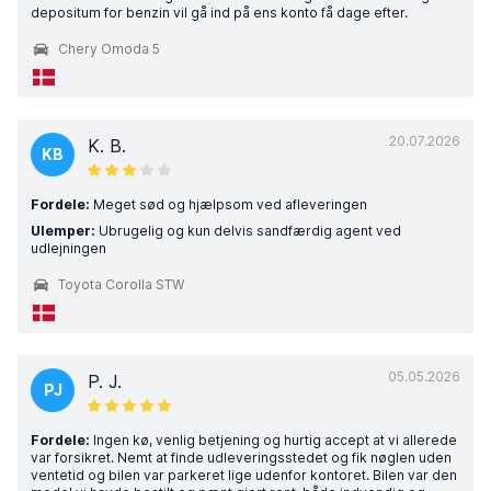
depositum for benzin vil gå ind på ens konto få dage efter.
Chery Omoda 5
20.07.2026
K. B.
KB
Fordele:
Meget sød og hjælpsom ved afleveringen
Ulemper:
Ubrugelig og kun delvis sandfærdig agent ved
udlejningen
Toyota Corolla STW
05.05.2026
P. J.
PJ
Fordele:
Ingen kø, venlig betjening og hurtig accept at vi allerede
var forsikret. Nemt at finde udleveringsstedet og fik nøglen uden
ventetid og bilen var parkeret lige udenfor kontoret. Bilen var den