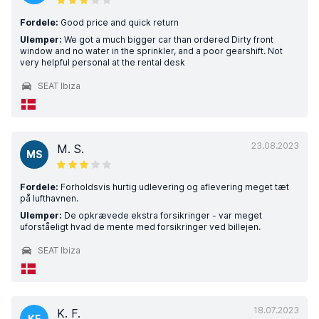
Fordele:
Good price and quick return
Ulemper:
We got a much bigger car than ordered Dirty front
window and no water in the sprinkler, and a poor gearshift. Not
very helpful personal at the rental desk
SEAT Ibiza
23.08.2023
M. S.
MS
Fordele:
Forholdsvis hurtig udlevering og aflevering meget tæt
på lufthavnen.
Ulemper:
De opkrævede ekstra forsikringer - var meget
uforståeligt hvad de mente med forsikringer ved billejen.
SEAT Ibiza
18.07.2023
K. F.
KF