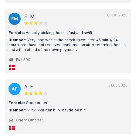
05.06.2023
E. M.
EM
Fordele:
Actually picking the car, fast and swift.
Ulemper:
Very long wait at the check-in counter, 45 min. // 24
hours later have not received confirmation after returning the car,
and a full refund of the down payment.
Fiat 500
31.05.2023
A. F.
AF
Fordele:
Gode priser
Ulemper:
Vi fik ikke den bil vi havde bestilt
Chery Omoda 5