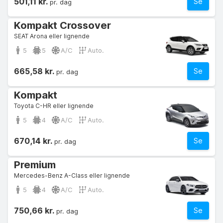
501,11 kr.
Se
pr. dag
Kompakt Crossover
SEAT Arona eller lignende
5
5
A/C
Auto.
665,58 kr.
Se
pr. dag
Kompakt
Toyota C-HR eller lignende
5
4
A/C
Auto.
670,14 kr.
Se
pr. dag
Premium
Mercedes-Benz A-Class eller lignende
5
4
A/C
Auto.
750,66 kr.
Se
pr. dag