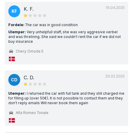
16.04.2025
K. F.
KF
Fordele:
The car was in good condition
Ulemper:
Very unhelpfull staff, she was very aggresive verbel
and was thretning. She said we couldn’t rent the car if we did not
buy insurance
Chery Omoda 5
20.02.2025
C. D.
CD
Ulemper:
I returned the car with full tank and they still charged me
for filling up (over 50€). It is not possible to contact them and they
don’t reply emails Will never book them again
Alfa Romeo Tonale