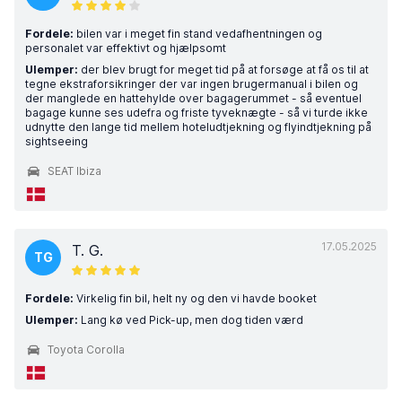
Fordele:
bilen var i meget fin stand vedafhentningen og
personalet var effektivt og hjælpsomt
Ulemper:
der blev brugt for meget tid på at forsøge at få os til at
tegne ekstraforsikringer der var ingen brugermanual i bilen og
der manglede en hattehylde over bagagerummet - så eventuel
bagage kunne ses udefra og friste tyveknægte - så vi turde ikke
udnytte den lange tid mellem hoteludtjekning og flyindtjekning på
sightseeing
SEAT Ibiza
17.05.2025
T. G.
TG
Fordele:
Virkelig fin bil, helt ny og den vi havde booket
Ulemper:
Lang kø ved Pick-up, men dog tiden værd
Toyota Corolla