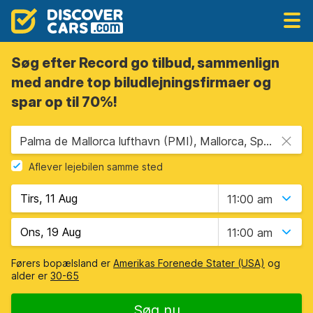
Søg efter Record go tilbud, sammenlign
med andre top biludlejningsfirmaer og
spar op til 70%!
Palma de Mallorca lufthavn (PMI), Mallorca, Spanien - Baleariske Øer
Aflever lejebilen samme sted
11:00 am
11:00 am
Førers bopælsland er
Amerikas Forenede Stater (USA)
og
alder er
30-65
Søg nu