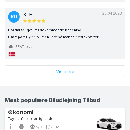
20.04.2023
K. H.
KH
Fordele:
Eget imødekommende betjening
Ulemper:
Ny fin bil men ikke så mange hestekræfter
SEAT Ibiza
Vis mere
Mest populære Biludlejning Tilbud
Økonomi
Toyota Yaris eller lignende
5
5
A/C
Auto.