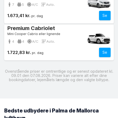
7
5
A/C
Auto.
1.673,41 kr.
Se
pr. dag
Premium Cabriolet
Mini Cooper Cabrio eller lignende
4
4
A/C
Auto.
1.722,83 kr.
Se
pr. dag
Ovenstående priser er omtrentlige og er senest opdateret kl.
09.01 den 07.08.2026. Priser kan variere alt efter dine
bookingdatoer, lejemålets længde og den valgte biltype.
Bedste udbydere i Palma de Mallorca