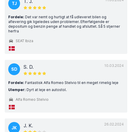
T. J.
TJ
Fordele:
Det var nemt og hurtigt at få udleveret bilen og
aflevering gik ligeledes uden problemer. Efterfølgende er
depositum og benzin penge af handlet og afsluttet. Så 5 stjerner
herfra
SEAT Ibiza
10.03.2024
S. D.
SD
Fordele:
Fantastisk Alfa Romeo Stelvio til en meget rimelig leje
Ulemper:
Dyrt at leje en autostol.
Alfa Romeo Stelvio
26.02.2024
J. K.
JK