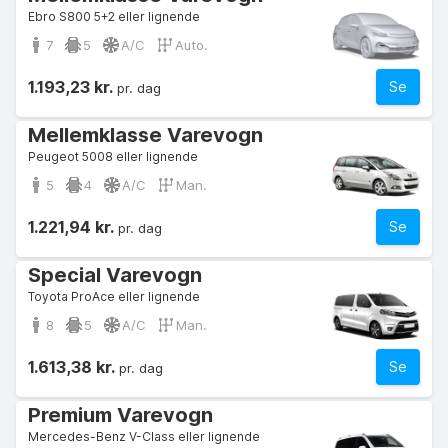
Ebro S800 5+2 eller lignende
7
5
A/C
Auto.
1.193,23 kr.
Se
pr. dag
Mellemklasse Varevogn
Peugeot 5008 eller lignende
5
4
A/C
Man.
1.221,94 kr.
Se
pr. dag
Special Varevogn
Toyota ProAce eller lignende
8
5
A/C
Man.
1.613,38 kr.
Se
pr. dag
Premium Varevogn
Mercedes-Benz V-Class eller lignende