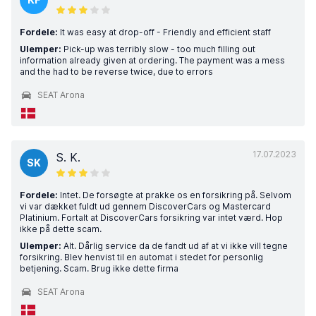
Fordele:
It was easy at drop-off - Friendly and efficient staff
Ulemper:
Pick-up was terribly slow - too much filling out
information already given at ordering. The payment was a mess
and the had to be reverse twice, due to errors
SEAT Arona
17.07.2023
S. K.
SK
Fordele:
Intet. De forsøgte at prakke os en forsikring på. Selvom
vi var dækket fuldt ud gennem DiscoverCars og Mastercard
Platinium. Fortalt at DiscoverCars forsikring var intet værd. Hop
ikke på dette scam.
Ulemper:
Alt. Dårlig service da de fandt ud af at vi ikke vill tegne
forsikring. Blev henvist til en automat i stedet for personlig
betjening. Scam. Brug ikke dette firma
SEAT Arona