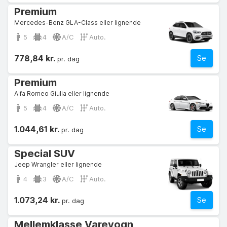
Premium
Mercedes-Benz GLA-Class eller lignende
5
4
A/C
Auto.
778,84 kr.
Se
pr. dag
Premium
Alfa Romeo Giulia eller lignende
5
4
A/C
Auto.
1.044,61 kr.
Se
pr. dag
Special SUV
Jeep Wrangler eller lignende
4
3
A/C
Auto.
1.073,24 kr.
Se
pr. dag
Mellemklasse Varevogn