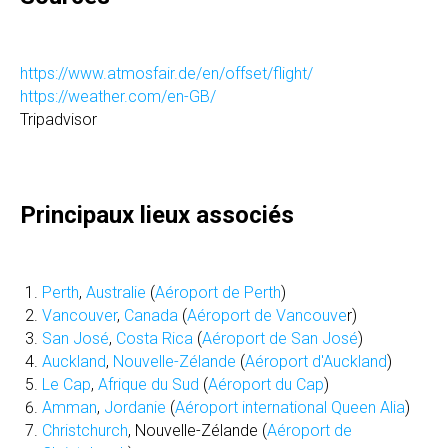
https://www.atmosfair.de/en/offset/flight/
https://weather.com/en-GB/
Tripadvisor
Principaux lieux associés
Perth
,
Australie
(
Aéroport de Perth
)
Vancouver
,
Canada
(
Aéroport de Vancouve
r)
San José
,
Costa Rica
(
Aéroport de San José
)
Auckland
,
Nouvelle-Zélande
(
Aéroport d'Auckland
)
Le Cap
,
Afrique du Sud
(
Aéroport du Cap
)
Amman
,
Jordanie
(
Aéroport international Queen Alia
)
Christchurch
, Nouvelle-Zélande (
Aéroport de