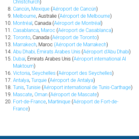
Christchurch
)
Cancún
,
Mexique
(
Aéroport de Cancún
)
Melbourne
, Australie (
Aéroport de Melbourne
)
Montréal
, Canada (
Aéroport de Montréal
)
Casablanca
,
Maroc
(
Aéroport de Casablanca
)
Toronto
, Canada (
Aéroport de Toronto
)
Marrakech
, Maroc
(Aéroport de Marrakech
)
Abu Dhabi,
Émirats Arabes Unis
(
Aéroport d'Abu Dhabi
)
Dubaï
, Émirats Arabes Unis (
Aéroport international Al
Maktoum
)
Victoria
,
Seychelles
(
Aéroport des Seychelles
)
Antalya
,
Turquie
(
Aéroport de Antalya
)
Tunis
,
Tunisie
(
Aéroport international de Tunis-Carthage
)
Mascate
,
Oman
(
Aéroport de Mascate
)
Fort-de-France
,
Martinique
(
Aéroport de Fort-de-
France
)