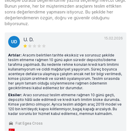
sebeple burada değerlendirme yazma seçeneği mevcut değil.
Bunun yerine, her bir müşterimizden araçlarını teslim ettikten
sonra değerlendirme yapmasını istiyoruz. Bu şekilde her
değerlendirmenin özgün, doğru ve güvenilir olduğunu
biliyorsunuz.
15.02.2026
U. D.
UD
Artılar:
Aracımı belirtilen tarihte eksiksiz ve sorunsuz şekilde
teslim etmeme rağmen 10 günü aşkın süredir depozito/ödeme
tarafıma yapılmadı. Bu nedenle rehine konulan kredi kartı limitimi
kullanamıyorum ve ciddi mağduriyet yaşıyorum. Süreç boyunca
acenteye defalarca ulaşmaya çalıştım ancak net bir bilgi verilmedi,
kimse çözüm üretmedi ve sürekli oyalanıyorum. Teslim sırasında
her şeyin tamam olduğu söylenmesine rağmen ödemenin
geciktirilmesi kabul edilemez bir durumdur.
Eksiler:
Aracı sorunsuz teslim etmeme rağmen 10 günü geçti,
depozito hâlâ iade edilmedi ve kredi kartı limitim bloke durumda.
Kimse yardımcı olmuyor. Ayrıca teslim aldığım araç 2019 model ve
120 bin km’deydi; kapısı kilitlenmiyor, bagaj kapağı arızalıydı. Bu
kadar sorunlu bir hizmet kabul edilemez, memnun kalmadım.
Fiat Egea Cross