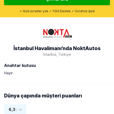
✓ Gizli ücretler yok ✓ 7/24 Destek ✓ Ücretsiz iptal
İstanbul Havalimanı’nda NoktAutos
İstanbul, Türkiye
Anahtar kutusu
Hayır
Dünya çapında müşteri puanları
6,3
/ 10