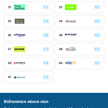
31
6,7
32
6,7
33
6.6
34
6,6
35
6,5
36
6,5
37
6.3
38
6,3
39
5.9
40
5,7
41
5,3
Bültenimize abone olun