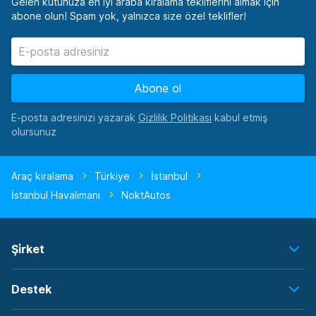
Gelen kutunuza en iyi araba kiralama tekliflerini almak için
abone olun! Spam yok, yalnızca size özel teklifler!
Abone ol
E-posta adresinizi yazarak
kabul etmiş
olursunuz
Araç kiralama
Türkiye
İstanbul
İstanbul Havalimanı
NoktAutos
Şi̇rket
Destek