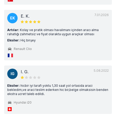
7.01.2026
E. K.
EK
Artılar:
Kolay ve pratik olması havalimanı içinden aracı alma
rahatlığı zahmetsiz ve fiyat olarakta uygun araçkar olması
Eksiler:
Hiç birşey
Renault Clio
5.08.2022
I. G.
IG
Eksiler:
hicbir iyi tarafi yoktu 1,30 saat yol ortasida araci
bekledim,ve araci teslim ederken hic bir,belge olmaksisin benden
ekstra ucret taleb edildi.
Hyundai i20