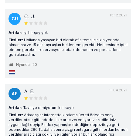
15.12.2021
C. U.
CU
Artılar:
İyi bir şey yok
Eksiler:
Hollanda yaşayan biri olarak ofis temsilcinizin yerinde
olmaması ve 15 dakkayı aşkın beklemem gerekti. Neticesinde iptal
etmem gereken rezervasyonu iptal edemedim ve para iademi
geri alamadım.
Hyundai i20
11.04.2021
A. E.
AE
Artılar:
Tavsiye etmiyorum kimseye
Eksiler:
Arkadaşlar İnternette kiralama ücreti ödedim onay
verdiler ofise gittimdede size araç veremiyoruz kredileriniz
uygun değil deyip Findex yapmışlar ödediğim depozitoyu geri
ödemediler 280 TL daha sonra çizgi rentagara gittim ordan hemen
verdiler araç çizgi çok iyi ve ilgileniyorlar bunlar dolandırıcı