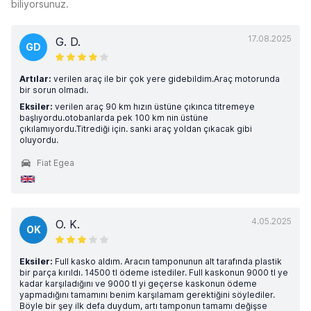
biliyorsunuz.
17.08.2025
G. D.
GD
Artılar:
verilen araç ile bir çok yere gidebildim.Araç motorunda
bir sorun olmadı.
Eksiler:
verilen araç 90 km hızın üstüne çıkınca titremeye
başlıyordu.otobanlarda pek 100 km nin üstüne
çıkılamıyordu.Titrediği için. sanki araç yoldan çıkacak gibi
oluyordu.
Fiat Egea
4.05.2025
O. K.
OK
Eksiler:
Full kasko aldım. Aracın tamponunun alt tarafında plastik
bir parça kırıldı. 14500 tl ödeme istediler. Full kaskonun 9000 tl ye
kadar karşıladığını ve 9000 tl yi geçerse kaskonun ödeme
yapmadığını tamamını benim karşılamam gerektiğini söylediler.
Böyle bir şey ilk defa duydum, artı tamponun tamamı değişse