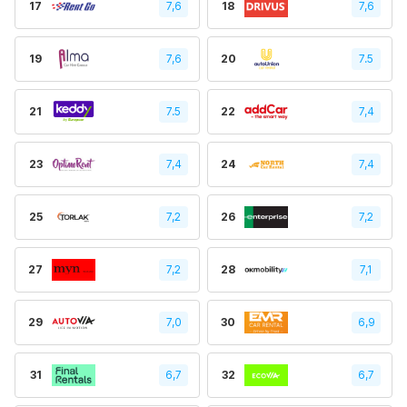
17
7,6
18
7,6
19
7,6
20
7.5
21
7.5
22
7,4
23
7,4
24
7,4
25
7,2
26
7,2
27
7,2
28
7,1
29
7,0
30
6,9
31
6,7
32
6,7