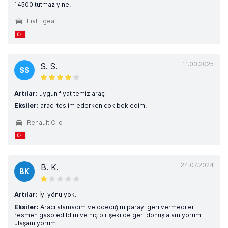
14500 tutmaz yine.
Fiat Egea
11.03.2025
S. S.
SS
Artılar:
uygun fiyat temiz araç
Eksiler:
aracı teslim ederken çok bekledim.
Renault Clio
24.07.2024
B. K.
BK
Artılar:
İyi yönü yok.
Eksiler:
Aracı alamadım ve ödediğim parayı geri vermediler
resmen gasp edildim ve hiç bir şekilde geri dönüş alamıyorum
ulaşamıyorum