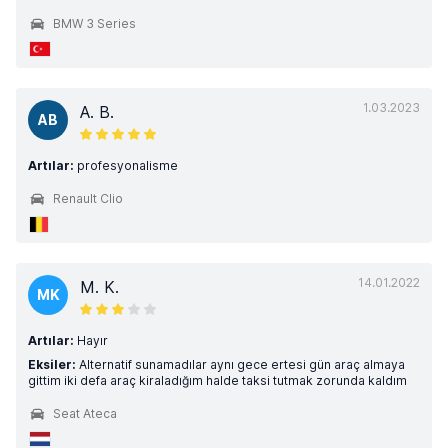
BMW 3 Series
1.03.2023
A. B.
AB
Artılar:
profesyonalisme
Renault Clio
14.01.2022
M. K.
MK
Artılar:
Hayır
Eksiler:
Alternatif sunamadılar aynı gece ertesi gün araç almaya
gittim iki defa araç kiraladığım halde taksi tutmak zorunda kaldım
Seat Ateca