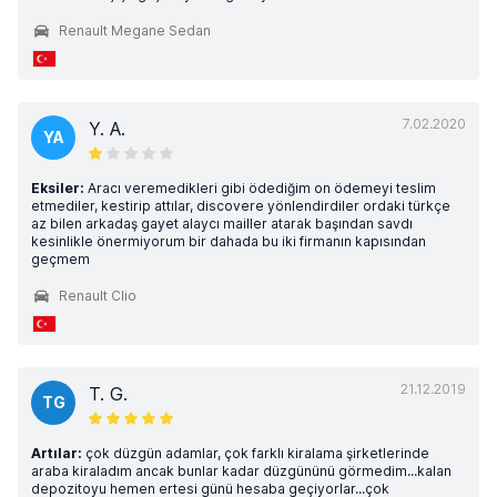
Renault Megane Sedan
7.02.2020
Y. A.
YA
Eksiler:
Aracı veremedikleri gibi ödediğim on ödemeyi teslim
etmediler, kestirip attılar, discovere yönlendirdiler ordaki türkçe
az bilen arkadaş gayet alaycı mailler atarak başından savdı
kesinlikle önermiyorum bir dahada bu iki firmanın kapısından
geçmem
Renault Clio
21.12.2019
T. G.
TG
Artılar:
çok düzgün adamlar, çok farklı kiralama şirketlerinde
araba kiraladım ancak bunlar kadar düzgününü görmedim...kalan
depozitoyu hemen ertesi günü hesaba geçiyorlar...çok