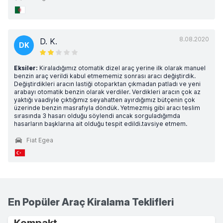
8.08.2020
D. K.
DK
Eksiler:
Kiraladığımız otomatik dizel araç yerine ilk olarak manuel
benzin araç verildi kabul etmememiz sonrası aracı değiştirdik.
Değiştirdikleri aracın lastiği otoparktan çıkmadan patladı ve yeni
arabayı otomatik benzin olarak verdiler. Verdikleri aracın çok az
yaktığı vaadiyle çıktığımız seyahatten ayırdığımız bütçenin çok
üzerinde benzin masrafıyla döndük. Yetmezmiş gibi aracı teslim
sırasında 3 hasarı olduğu söylendi ancak sorguladığımda
hasarların başklarına ait olduğu tespit edildi.tavsiye etmem.
Fiat Egea
En Popüler Araç Kiralama Teklifleri