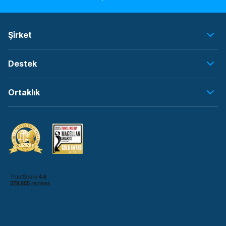
Şi̇rket
Destek
Ortaklık