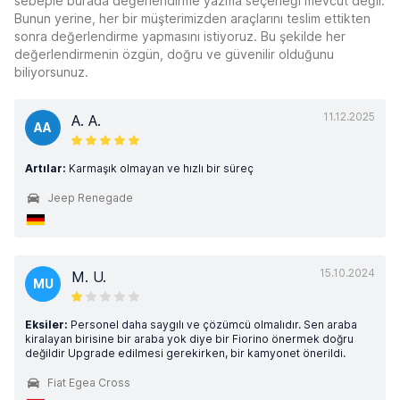
sebeple burada değerlendirme yazma seçeneği mevcut değil.
Bunun yerine, her bir müşterimizden araçlarını teslim ettikten
sonra değerlendirme yapmasını istiyoruz. Bu şekilde her
değerlendirmenin özgün, doğru ve güvenilir olduğunu
biliyorsunuz.
11.12.2025
A. A.
AA
Artılar:
Karmaşık olmayan ve hızlı bir süreç
Jeep Renegade
15.10.2024
M. U.
MU
Eksiler:
Personel daha saygılı ve çözümcü olmalıdır. Sen araba
kiralayan birisine bir araba yok diye bir Fiorino önermek doğru
değildir Upgrade edilmesi gerekirken, bir kamyonet önerildi.
Fiat Egea Cross