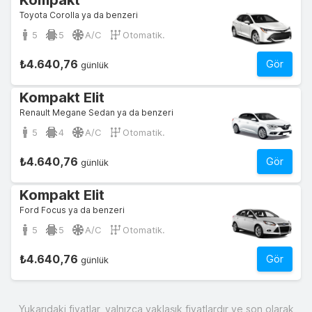
Kompakt
Toyota Corolla ya da benzeri
5
5
A/C
Otomatik.
₺4.640,76
Gör
günlük
Kompakt Elit
Renault Megane Sedan ya da benzeri
5
4
A/C
Otomatik.
₺4.640,76
Gör
günlük
Kompakt Elit
Ford Focus ya da benzeri
5
5
A/C
Otomatik.
₺4.640,76
Gör
günlük
Yukarıdaki fiyatlar, yalnızca yaklaşık fiyatlardır ve son olarak