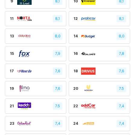
9
8,1
10
8,1
11
8,1
12
8,1
13
8,0
14
8,0
15
7,9
16
7,8
17
7,6
18
7,6
19
7,6
20
7.5
21
7.5
22
7,4
23
7,4
24
7,4