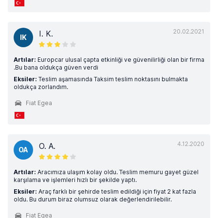
20.02.2021
I. K.
IK
Artılar:
Europcar ulusal çapta etkinliği ve güvenilirliği olan bir firma
.Bu bana oldukça güven verdi
Eksiler:
Teslim aşamasında Taksim teslim noktasını bulmakta
oldukça zorlandım.
Fiat Egea
4.12.2020
O. A.
OA
Artılar:
Aracımıza ulaşım kolay oldu. Teslim memuru gayet güzel
karşılama ve işlemleri hızlı bir şekilde yaptı.
Eksiler:
Araç farklı bir şehirde teslim edildiği için fiyat 2 kat fazla
oldu. Bu durum biraz olumsuz olarak değerlendirilebilir.
Fiat Egea