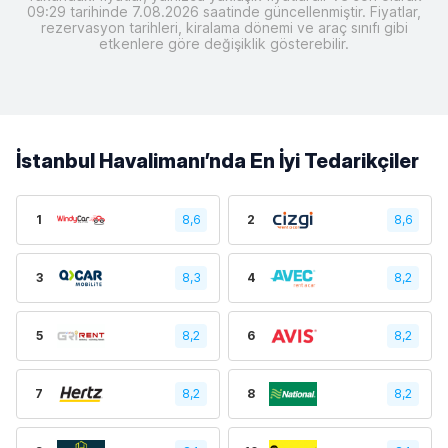
09:29 tarihinde 7.08.2026 saatinde güncellenmiştir. Fiyatlar,
rezervasyon tarihleri, kiralama dönemi ve araç sınıfı gibi
etkenlere göre değişiklik gösterebilir.
İstanbul Havalimanı’nda En İyi Tedarikçiler
1
8,6
2
8,6
3
8,3
4
8,2
5
8,2
6
8,2
7
8,2
8
8,2