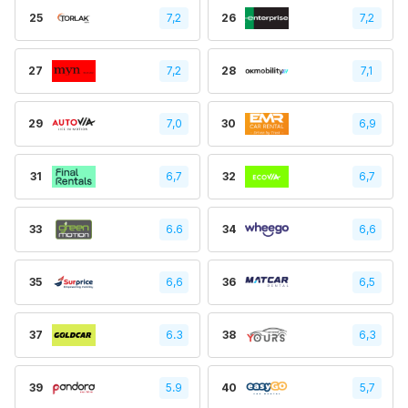
25
7,2
26
7,2
27
7,2
28
7,1
29
7,0
30
6,9
31
6,7
32
6,7
33
6.6
34
6,6
35
6,6
36
6,5
37
6.3
38
6,3
39
5.9
40
5,7