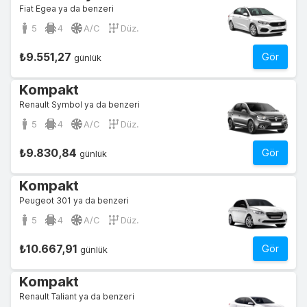
Fiat Egea ya da benzeri
5
4
A/C
Düz.
₺9.551,27
Gör
günlük
Kompakt
Renault Symbol ya da benzeri
5
4
A/C
Düz.
₺9.830,84
Gör
günlük
Kompakt
Peugeot 301 ya da benzeri
5
4
A/C
Düz.
₺10.667,91
Gör
günlük
Kompakt
Renault Taliant ya da benzeri