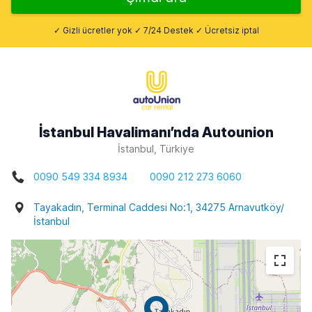
✓ Gizli ücretler yok ✓ 7/24 Destek ✓ Ücretsiz iptal
İstanbul Havalimanı’nda Autounion
İstanbul, Türkiye
0090 549 334 8934
0090 212 273 6060
Tayakadın, Terminal Caddesi No:1, 34275 Arnavutköy/
İstanbul