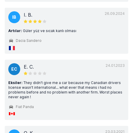
26.09.2024
I. B.
IB
Artılar:
Güler yüz ve sıcak kanlı olması
Dacia Sandero
24.01.2023
E. C.
EC
Eksiler:
They didn't give me a car because my Canadian drivers
license wasn't international... what ever that means i had no
problems before and no problem with another firm. Worst places
never again !
Fiat Panda
23.03.2021