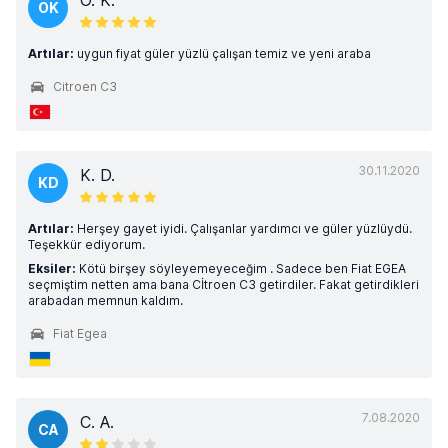
O. K.
OK
Artılar:
uygun fiyat güler yüzlü çalışan temiz ve yeni araba
Citroen C3
30.11.2020
K. D.
KD
Artılar:
Herşey gayet iyidi. Çalışanlar yardımcı ve güler yüzlüydü.
Teşekkür ediyorum.
Eksiler:
Kötü birşey söyleyemeyeceğim . Sadece ben Fiat EGEA
seçmiştim netten ama bana Cİtroen C3 getirdiler. Fakat getirdikleri
arabadan memnun kaldım.
Fiat Egea
7.08.2020
C. A.
CA