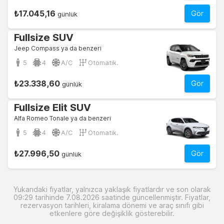
₺17.045,16
Gör
günlük
Fullsize SUV
Jeep Compass ya da benzeri
5
4
A/C
Otomatik.
₺23.338,60
Gör
günlük
Fullsize Elit SUV
Alfa Romeo Tonale ya da benzeri
5
4
A/C
Otomatik.
₺27.996,50
Gör
günlük
Yukarıdaki fiyatlar, yalnızca yaklaşık fiyatlardır ve son olarak
09:29 tarihinde 7.08.2026 saatinde güncellenmiştir. Fiyatlar,
rezervasyon tarihleri, kiralama dönemi ve araç sınıfı gibi
etkenlere göre değişiklik gösterebilir.