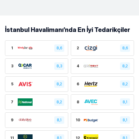
İstanbul Havalimanı’nda En İyi Tedarikçiler
1
8,6
2
8,6
3
8,3
4
8,2
5
8,2
6
8,2
7
8,2
8
8,1
9
8,1
10
8,1
11
8,1
12
8,1