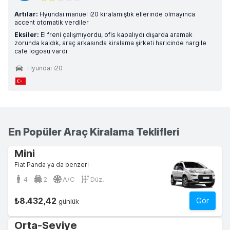
Artılar:
Hyundai manuel i20 kiralamıştık ellerinde olmayınca
accent otomatik verdiler
Eksiler:
El freni çalışmıyordu, ofis kapalıydı dışarda aramak
zorunda kaldık, araç arkasında kiralama şirketi haricinde nargile
cafe logosu vardı
Hyundai i20
En Popüler Araç Kiralama Teklifleri
Mini
Fiat Panda ya da benzeri
4
2
A/C
Düz.
₺8.432,42
Gör
günlük
Orta-Seviye