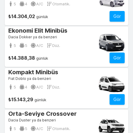
5
4
A/C
Otomatik.
₺14.304,02
Gör
günlük
Ekonomi Elit Minibüs
Dacia Dokker ya da benzeri
5
5
A/C
Düz.
₺14.388,38
Gör
günlük
Kompakt Minibüs
Fiat Doblo ya da benzeri
5
4
A/C
Düz.
₺15.143,29
Gör
günlük
Orta-Seviye Crossover
Dacia Duster ya da benzeri
5
5
A/C
Otomatik.