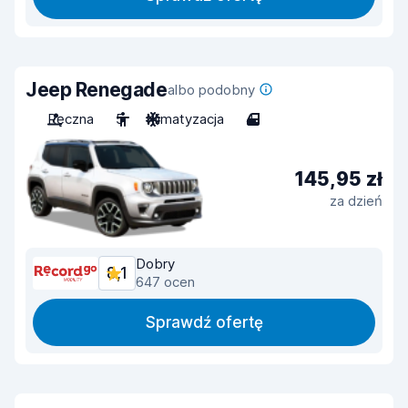
Jeep Renegade
albo podobny
Ręczna
5
Klimatyzacja
4
145,95 zł
za dzień
Dobry
8,1
647 ocen
Sprawdź ofertę