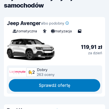
samochodów
Jeep Avenger
albo podobny
Automatyczna
5
Klimatyzacja
5
119,91 zł
za dzień
Dobry
8,2
263 oceny
Sprawdź ofertę