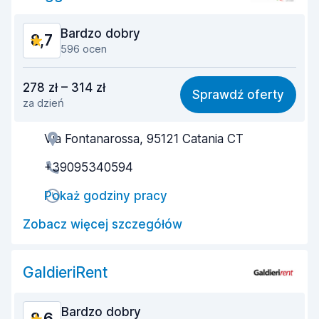
Bardzo dobry
8,7
596 ocen
Stosunek jakości do ceny
8,3
278 zł – 314 zł
Sprawdź oferty
za dzień
Łatwość znalezienia
8,4
Via Fontanarossa, 95121 Catania CT
Pomocność przedstawiciela
8,6
+39095340594
Szybkość odbioru
8,1
Pokaż godziny pracy
Szybkość zwrotu
9,3
Zobacz więcej szczegółów
Czystość samochodu
9,0
Stan samochodu
8,9
GaldieriRent
Bardzo dobry
8,6