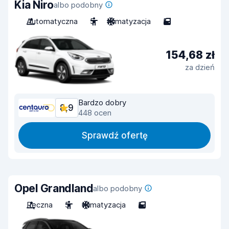
Kia Niro
albo podobny
Automatyczna
5
Klimatyzacja
5
154,68 zł
za dzień
Bardzo dobry
8,9
448 ocen
Sprawdź ofertę
Opel Grandland
albo podobny
Ręczna
5
Klimatyzacja
5