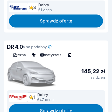
Dobry
8,3
51 ocen
Sprawdź ofertę
DR 4.0
albo podobny
Ręczna
5
Klimatyzacja
5
145,22 zł
za dzień
Dobry
8,1
647 ocen
Sprawdź ofertę