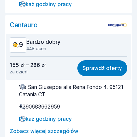
Pokaż godziny pracy
Szybkość zwrotu
9,8
Czystość samochodu
9,6
Centauro
Stan samochodu
9,5
Bardzo dobry
8,9
448 ocen
Stosunek jakości do ceny
8,7
155 zł – 286 zł
Sprawdź oferty
za dzień
Łatwość znalezienia
8,6
Via San Giuseppe alla Rena Fondo 4, 95121
Pomocność przedstawiciela
8,9
Catania CT
Szybkość odbioru
9,0
+390683662959
Szybkość zwrotu
9,4
Pokaż godziny pracy
Czystość samochodu
9,1
Zobacz więcej szczegółów