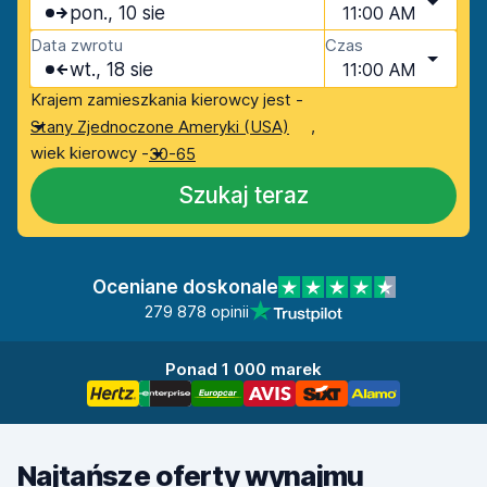
pon., 10 sie
11:00 AM
Data zwrotu
Czas
wt., 18 sie
11:00 AM
Krajem zamieszkania kierowcy jest -
,
Stany Zjednoczone Ameryki (USA)
wiek kierowcy -
30-65
Szukaj teraz
Oceniane doskonale
279 878 opinii
Ponad 1 000 marek
Najtańsze oferty wynajmu