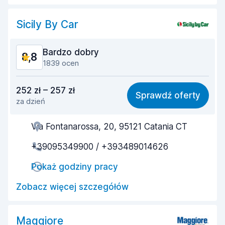
Stan samochodu
9,0
Sicily By Car
Bardzo dobry
8,8
1839 ocen
Stosunek jakości do ceny
8,7
252 zł – 257 zł
Sprawdź oferty
za dzień
Łatwość znalezienia
8,9
Via Fontanarossa, 20, 95121 Catania CT
Pomocność przedstawiciela
8,7
+39095349900 / +393489014626
Szybkość odbioru
8,9
Pokaż godziny pracy
Szybkość zwrotu
9,5
Zobacz więcej szczegółów
Czystość samochodu
8,6
Stan samochodu
8,5
Maggiore