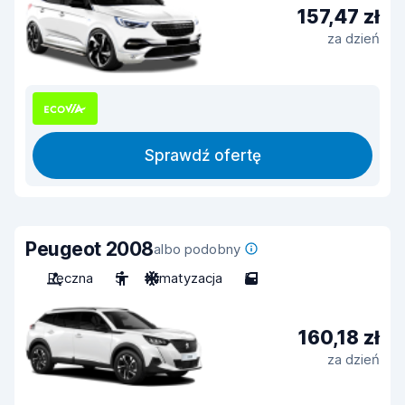
157,47 zł
za dzień
Sprawdź ofertę
Peugeot 2008
albo podobny
Ręczna
5
Klimatyzacja
5
160,18 zł
za dzień