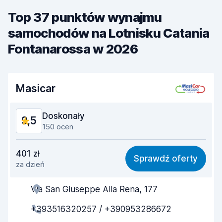
Top 37 punktów wynajmu
samochodów na Lotnisku Catania
Fontanarossa w 2026
Masicar
Doskonały
9,5
150 ocen
Stosunek jakości do ceny
9,2
401 zł
Sprawdź oferty
za dzień
Łatwość znalezienia
9,1
Via San Giuseppe Alla Rena, 177
Pomocność przedstawiciela
9,7
+393516320257 / +390953286672
Szybkość odbioru
9,4