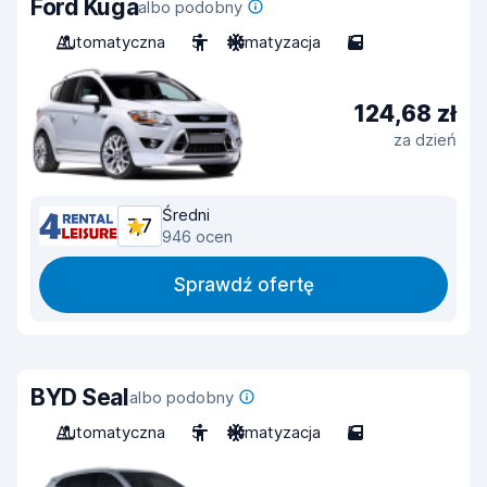
Ford Kuga
albo podobny
Automatyczna
5
Klimatyzacja
5
124,68 zł
za dzień
Średni
7,7
946 ocen
Sprawdź ofertę
BYD Seal
albo podobny
Automatyczna
5
Klimatyzacja
5