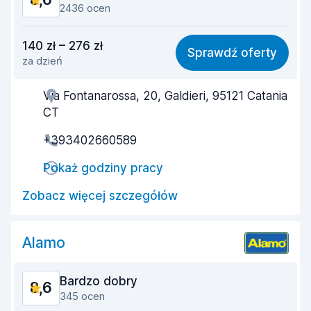
2436 ocen
Stosunek jakości do ceny
8,8
140 zł – 276 zł
Sprawdź oferty
za dzień
Łatwość znalezienia
8,5
Via Fontanarossa, 20, Galdieri, 95121 Catania
Pomocność przedstawiciela
8,3
CT
Szybkość odbioru
7,9
+393402660589
Szybkość zwrotu
9,2
Pokaż godziny pracy
Czystość samochodu
8,5
Zobacz więcej szczegółów
Stan samochodu
8,7
Alamo
Bardzo dobry
8,6
345 ocen