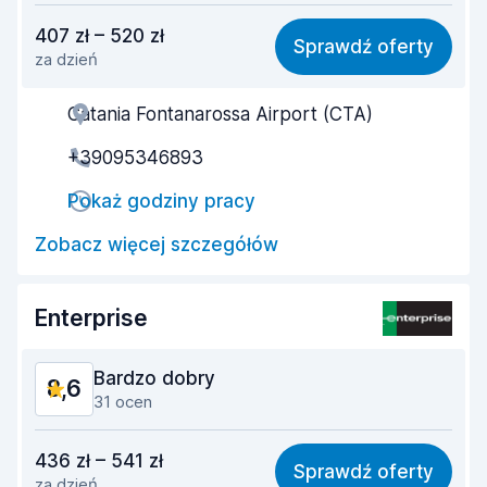
Stosunek jakości do ceny
8,2
407 zł – 520 zł
Sprawdź oferty
za dzień
Łatwość znalezienia
8,4
Catania Fontanarossa Airport (CTA)
Pomocność przedstawiciela
8,8
+39095346893
Szybkość odbioru
8,6
Pokaż godziny pracy
Szybkość zwrotu
9,0
Zobacz więcej szczegółów
Czystość samochodu
8,8
Stan samochodu
8,6
Enterprise
Bardzo dobry
8,6
31 ocen
Stosunek jakości do ceny
8,1
436 zł – 541 zł
Sprawdź oferty
za dzień