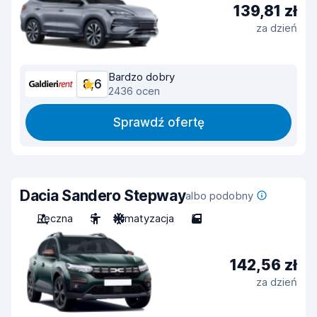
139,81 zł
za dzień
Bardzo dobry
8,6
2436 ocen
Sprawdź ofertę
Dacia Sandero Stepway
albo podobny
Ręczna
5
Klimatyzacja
5
142,56 zł
za dzień