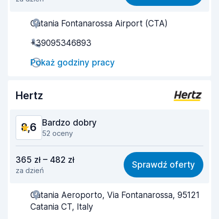
Łatwość znalezienia
8,8
Catania Fontanarossa Airport (CTA)
Pomocność przedstawiciela
8,7
+39095346893
Szybkość odbioru
8,3
Pokaż godziny pracy
Szybkość zwrotu
8,8
Czystość samochodu
8,9
Hertz
Stan samochodu
8,8
Bardzo dobry
8,6
52 oceny
Stosunek jakości do ceny
8,0
365 zł – 482 zł
Sprawdź oferty
za dzień
Łatwość znalezienia
8,2
Catania Aeroporto, Via Fontanarossa, 95121
Pomocność przedstawiciela
8,6
Catania CT, Italy
Szybkość odbioru
8,3