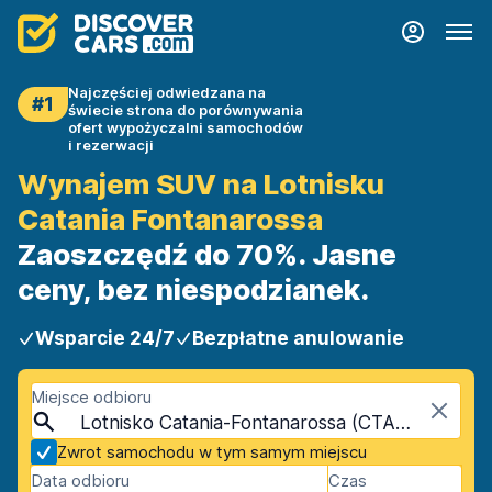
Najczęściej odwiedzana na
#1
świecie strona do porównywania
ofert wypożyczalni samochodów
i rezerwacji
Wynajem SUV na Lotnisku
Catania Fontanarossa
Zaoszczędź do 70%. Jasne
ceny, bez niespodzianek.
Wsparcie 24/7
Bezpłatne anulowanie
Miejsce odbioru
Lotnisko Catania-Fontanarossa (CTA), Katania, Sycylia
Zwrot samochodu w tym samym miejscu
Data odbioru
Czas