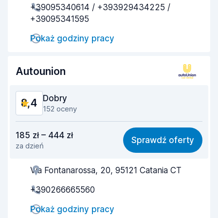
+39095340614 / +393929434225 /
+39095341595
Szybkość zwrotu
9,2
Pokaż godziny pracy
Czystość samochodu
9,1
Stan samochodu
9,0
Autounion
Dobry
8,4
152 oceny
Stosunek jakości do ceny
7,7
185 zł – 444 zł
Sprawdź oferty
za dzień
Łatwość znalezienia
7,7
Via Fontanarossa, 20, 95121 Catania CT
Pomocność przedstawiciela
8,1
+390266665560
Szybkość odbioru
8,4
Pokaż godziny pracy
Szybkość zwrotu
9,0