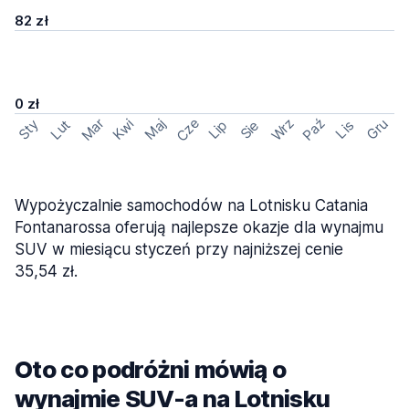
82 zł
0 zł
Cze
Mar
Wrz
Paź
Kwi
Maj
Gru
Sty
Lut
Lip
Sie
Lis
Wypożyczalnie samochodów na Lotnisku Catania
Fontanarossa oferują najlepsze okazje dla wynajmu
SUV w miesiącu styczeń przy najniższej cenie
35,54 zł.
Oto co podróżni mówią o
wynajmie SUV-a na Lotnisku