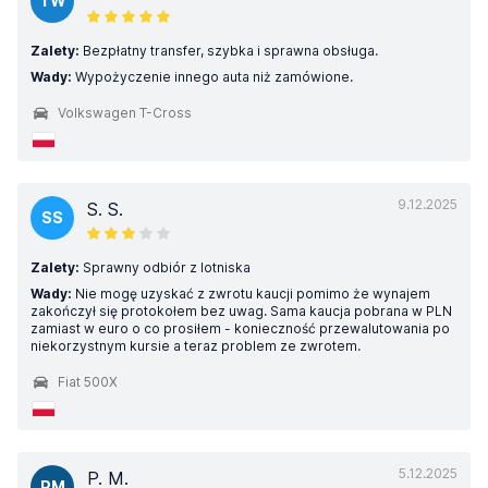
TW
Zalety:
Bezpłatny transfer, szybka i sprawna obsługa.
Wady:
Wypożyczenie innego auta niż zamówione.
Volkswagen T-Cross
9.12.2025
S. S.
SS
Zalety:
Sprawny odbiór z lotniska
Wady:
Nie mogę uzyskać z zwrotu kaucji pomimo że wynajem
zakończył się protokołem bez uwag. Sama kaucja pobrana w PLN
zamiast w euro o co prosiłem - konieczność przewalutowania po
niekorzystnym kursie a teraz problem ze zwrotem.
Fiat 500X
5.12.2025
P. M.
PM