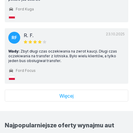
Ford Kuga
23.10.2025
R. F.
RF
Wady:
Zbyt długi czas oczekiwania na zwrot kaucji. Długi czas
oczekiwania na transfer z lotniska. Było wielu klientów, a tylko
jeden bus obsługiwał transfer.
Ford Focus
Więcej
Najpopularniejsze oferty wynajmu aut