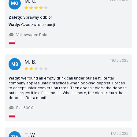
M. O.
MO
Zalety:
Sprawny odbiór
Wady:
Czas zwrotu kaucji
Volkswagen Polo
19.12.2025
M. B.
MB
Wady:
We found an empty drink can under our seat. Rental
company applies unfair practices when booking deposit. Forces
to accept unfair conversion rates, Then doesn't block the deposit
but charges it in a full amount. What is more, the didn't return the
deposit after a month.
Fiat 500X
17.12.2025
T. W.