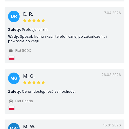
7.04.2026
D. R.
DR
Zalety:
Profesjonalizm
Wady:
Sposob komunikacji telefonicznej po zakończeniu i
powrocie do kraju
Fiat 500X
26.03.2026
M. G.
MG
Zalety:
Cena i dostępność samochodu.
Fiat Panda
15.01.2026
M. W.
MW