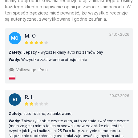
mamy opcji opublikowania recenzji tutaj. Zamiast tego prosimy
każdego klienta o napisanie opinii po zwrocie samochodu. W
ten sposób będziesz mieć pewność, że wszystkie recenzje
są autentyczne, zweryfikowane i godne zaufania.
24.07.2026
M. O.
MO
Zalety:
Lepszy - wyższej klasy auto niż zamówiony
Wady:
Wszystko załatwione profesjonalnie
Volkswagen Polo
20.07.2026
R. I.
RI
Zalety:
auto roczne, zatankowane,
Wady:
Zażyczyli sobie czyste auto, auto zostało zwrócone czyste
(mam zdjęcia) mimo to ich pracownik powiedział, że nie jest tak
czyste jak było i nalicza mi 25 Euro kary za mycie samochodu.
Nigdzie nie spotkałem się bym miał zajmować się myciem auta,