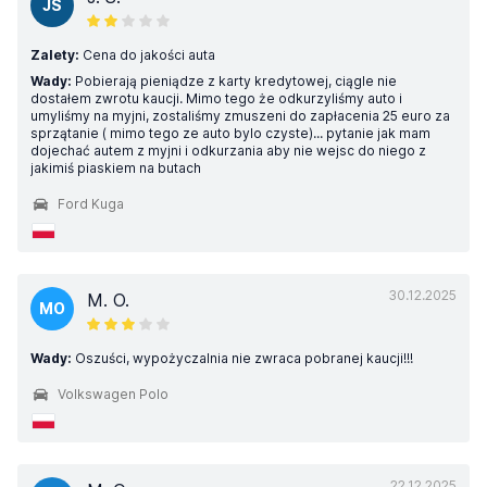
JS
Zalety:
Cena do jakości auta
Wady:
Pobierają pieniądze z karty kredytowej, ciągle nie
dostałem zwrotu kaucji. Mimo tego że odkurzyliśmy auto i
umyliśmy na myjni, zostaliśmy zmuszeni do zapłacenia 25 euro za
sprzątanie ( mimo tego ze auto bylo czyste)... pytanie jak mam
dojechać autem z myjni i odkurzania aby nie wejsc do niego z
jakimiś piaskiem na butach
Ford Kuga
30.12.2025
M. O.
MO
Wady:
Oszuści, wypożyczalnia nie zwraca pobranej kaucji!!!
Volkswagen Polo
22.12.2025