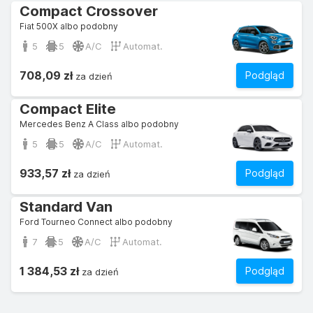
Compact Crossover
Fiat 500X albo podobny
5
5
A/C
Automat.
708,09 zł
Podgląd
za dzień
Compact Elite
Mercedes Benz A Class albo podobny
5
5
A/C
Automat.
933,57 zł
Podgląd
za dzień
Standard Van
Ford Tourneo Connect albo podobny
7
5
A/C
Automat.
1 384,53 zł
Podgląd
za dzień