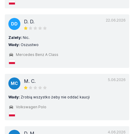
22.06.2026
D. D.
DD
Zalety:
Nic.
Wady:
Oszustwo
Mercedes Benz A Class
5.06.2026
M. C.
MC
Wady:
Zrobią wszystko żeby nie oddać kaucji
Volkswagen Polo
4.06.2026
D. M.