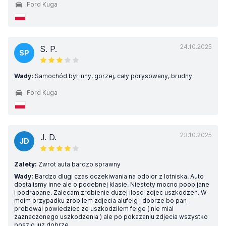
Ford Kuga
24.10.2025
S. P.
SP
Wady:
Samochód był inny, gorzej, cały porysowany, brudny
Ford Kuga
23.10.2025
J. D.
JD
Zalety:
Zwrot auta bardzo sprawny
Wady:
Bardzo dlugi czas oczekiwania na odbior z lotniska. Auto
dostalismy inne ale o podebnej klasie. Niestety mocno poobijane
i podrapane. Zalecam zrobienie duzej ilosci zdjec uszkodzen. W
moim przypadku zrobilem zdjecia alufelg i dobrze bo pan
probowal powiedziec ze uszkodzilem felge ( nie mial
zaznaczonego uszkodzenia ) ale po pokazaniu zdjecia wszystko
poszlo juz dobrze