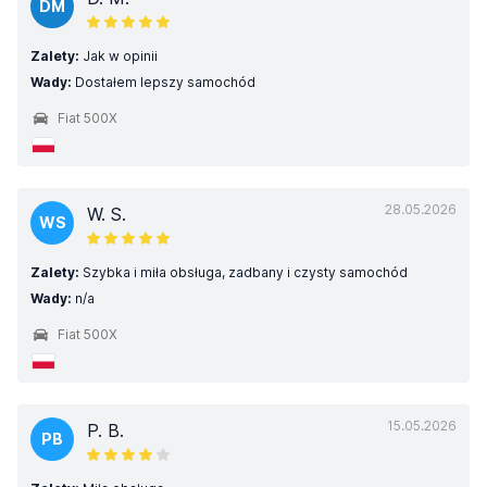
DM
Zalety:
Jak w opinii
Wady:
Dostałem lepszy samochód
Fiat 500X
28.05.2026
W. S.
WS
Zalety:
Szybka i miła obsługa, zadbany i czysty samochód
Wady:
n/a
Fiat 500X
15.05.2026
P. B.
PB