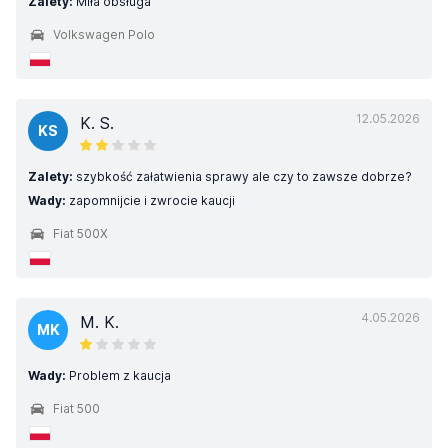
Zalety:
Miła obsługa
Volkswagen Polo
12.05.2026
K. S.
KS
Zalety:
szybkość załatwienia sprawy ale czy to zawsze dobrze?
Wady:
zapomnijcie i zwrocie kaucji
Fiat 500X
4.05.2026
M. K.
MK
Wady:
Problem z kaucja
Fiat 500