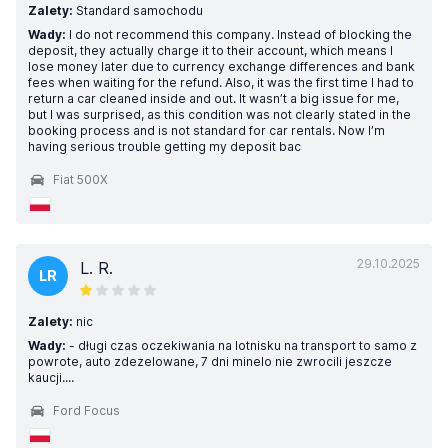
Zalety:
Standard samochodu
Wady:
I do not recommend this company. Instead of blocking the
deposit, they actually charge it to their account, which means I
lose money later due to currency exchange differences and bank
fees when waiting for the refund. Also, it was the first time I had to
return a car cleaned inside and out. It wasn’t a big issue for me,
but I was surprised, as this condition was not clearly stated in the
booking process and is not standard for car rentals. Now I’m
having serious trouble getting my deposit bac
Fiat 500X
29.10.2025
L. R.
LR
Zalety:
nic
Wady:
- długi czas oczekiwania na lotnisku na transport to samo z
powrote, auto zdezelowane, 7 dni minelo nie zwrocili jeszcze
kaucji....
Ford Focus