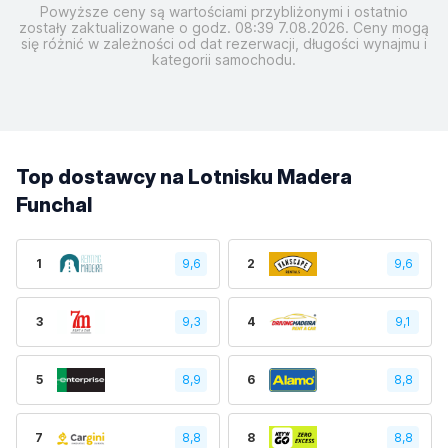
Powyższe ceny są wartościami przybliżonymi i ostatnio
zostały zaktualizowane o godz. 08:39 7.08.2026. Ceny mogą
się różnić w zależności od dat rezerwacji, długości wynajmu i
kategorii samochodu.
Top dostawcy na Lotnisku Madera
Funchal
1
9,6
2
9,6
3
9,3
4
9,1
5
8,9
6
8,8
7
8,8
8
8,8