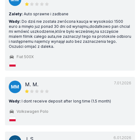
Zalety:
Auto sprawne i zadbane
Wady:
Do dziś nie została zwrócona kaucja w wysokości 1500
euro a minęło juz ponad 30 dni od wynajmu,dodatkowo pan chcial
mi wmówić uszkodzenie,które było wcześniej,na szczęście
mialem filmik całego auta,nie zaznaczyl tego na protokole odbioru
i następnemu najemcy wynajął auto bez zaznaczenia tego.
Oszuści omijać z daleka.
Fiat 500X
7.01.2026
M. M.
MM
Wady:
I dont receive deposit after long time (1.5 month)
Volkswagen Polo
6.01.2026
J. S.