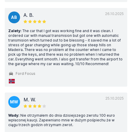
26.10.2025
A. B.
AB
Zalety:
The car that I got was working fine and it was clean. I
ordered car with manual transmision but got one with automatic
transmision which turned out to be blessing - it saved me a lot of
stress of gear changing while going up those steep hills on
Madeira. There was no problem at the counter when I came to
pick up the keys, and there was no problem when I returned the
car. Everything went smooth. I also got transfer from the airport to
the garage where my car was waiting. 10/10 Recommend!
Ford Focus
25.10.2025
M. W.
MW
Wady:
Nie otrzymałem do dnia dzisiejszego zwrotu 100 euro
wpłaconej kaucji. Zapewniano mnie w dużym pośpiechu że w
ciągu trzech godzin otrzymam zwrot.