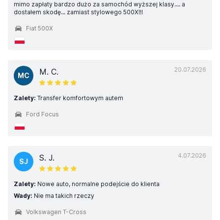
mimo zapłaty bardzo dużo za samochód wyższej klasy.... a
dostałem skodę... zamiast stylowego 500X!!!
Fiat 500X
20.07.2026
M. C.
MC
Zalety:
Transfer komfortowym autem
Ford Focus
4.07.2026
S. J.
SJ
Zalety:
Nowe auto, normalne podejście do klienta
Wady:
Nie ma takich rzeczy
Volkswagen T-Cross