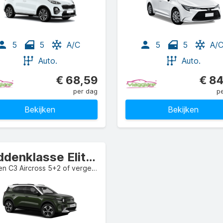
5
5
A/C
5
5
A/
Auto.
Auto.
€ 68,59
€ 84
per dag
p
Bekijken
Bekijken
Middenklasse Elite bestelbus
Citroen C3 Aircross 5+2 of vergelijkbaar