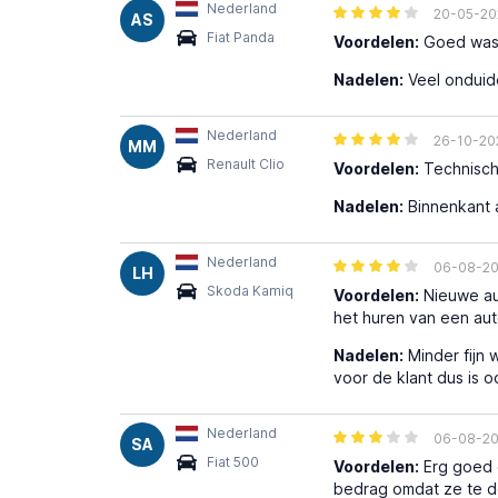
Nederland
20-05-20
AS
Fiat Panda
Voordelen:
Goed was
Nadelen:
Veel onduide
Nederland
26-10-20
MM
Renault Clio
Voordelen:
Technisch
Nadelen:
Binnenkant a
Nederland
06-08-2
LH
Skoda Kamiq
Voordelen:
Nieuwe aut
het huren van een aut
Nadelen:
Minder fijn 
voor de klant dus is o
Nederland
06-08-2
SA
Fiat 500
Voordelen:
Erg goed g
bedrag omdat ze te do