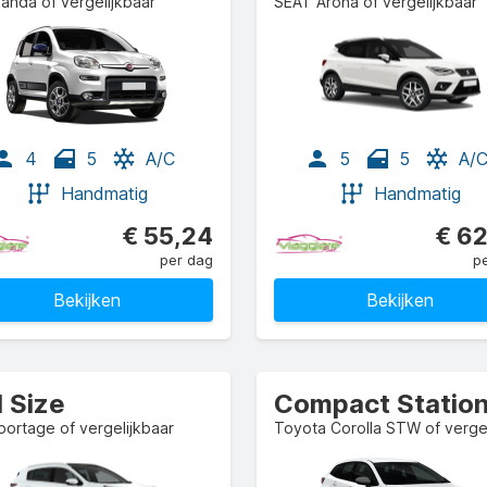
Panda of vergelijkbaar
SEAT Arona of vergelijkbaar
4
5
A/C
5
5
A/
Handmatig
Handmatig
€ 55,24
€ 62
per dag
p
Bekijken
Bekijken
l Size
portage of vergelijkbaar