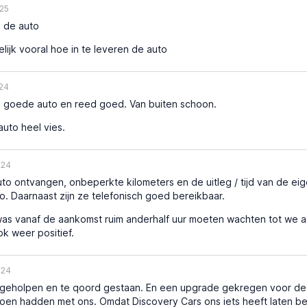
25
 de auto
lijk vooral hoe in te leveren de auto
24
 goede auto en reed goed. Van buiten schoon.
uto heel vies.
024
o ontvangen, onbeperkte kilometers en de uitleg / tijd van de ei
o. Daarnaast zijn ze telefonisch goed bereikbaar.
was vanaf de aankomst ruim anderhalf uur moeten wachten tot we a
ok weer positief.
024
eholpen en te qoord gestaan. En een upgrade gekregen voor de au
en hadden met ons. Omdat Discovery Cars ons iets heeft laten bet