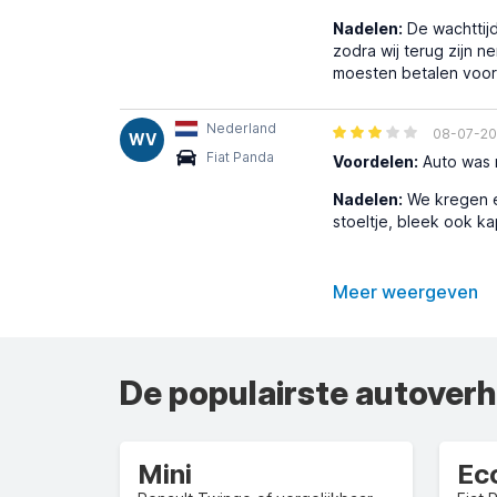
Nadelen:
De wachttijd
zodra wij terug zijn 
moesten betalen voor 
Nederland
08-07-2
WV
Fiat Panda
Voordelen:
Auto was 
Nadelen:
We kregen ee
stoeltje, bleek ook ka
Meer weergeven
De populairste autover
Mini
Ec