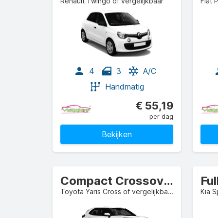
Renault Twingo of vergelijkbaar
Fiat 
4
3
A/C
Handmatig
€ 55,19
per dag
Bekijken
Compact Crossover
Ful
Toyota Yaris Cross of vergelijkbaar
Kia S