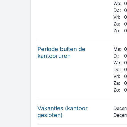
Wo
:
0
Do
:
0
Vri
:
0
Za
:
0
Zo
:
0
Periode buiten de
Ma:
0
kantooruren
Di:
0
Wo:
0
Do:
0
Vri:
0
Za:
0
Zo:
0
Vakanties (kantoor
Decem
+
gesloten)
Decem
−