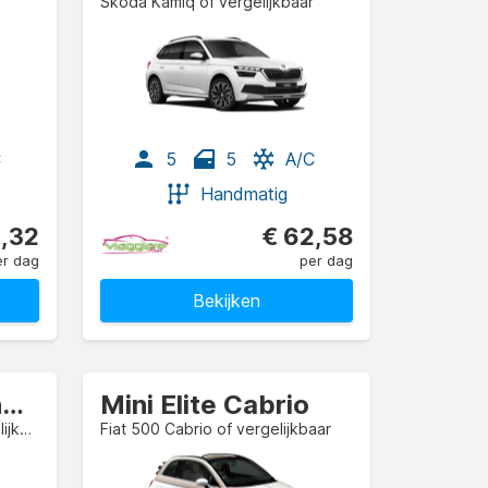
Skoda Kamiq of vergelijkbaar
C
5
5
A/C
Handmatig
,32
€ 62,58
er dag
per dag
Bekijken
Compact Stationwagen
Mini Elite Cabrio
Toyota Corolla STW of vergelijkbaar
Fiat 500 Cabrio of vergelijkbaar