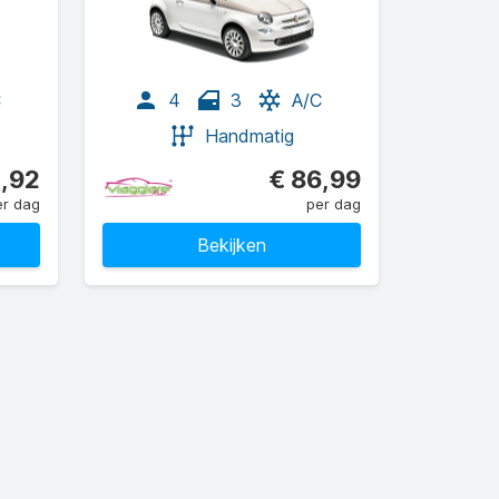
C
4
3
A/C
Handmatig
,92
€ 86,99
er dag
per dag
Bekijken