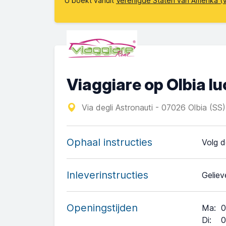
U boekt vanuit
Verenigde Staten van Amerika (
Viaggiare op Olbia l
Via degli Astronauti - 07026 Olbia (SS)
Ophaal instructies
Volg d
Inleverinstructies
Geliev
Openingstijden
Ma
:
0
Di
:
0