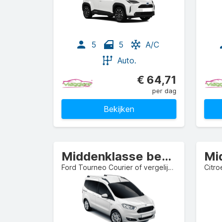
5
5
A/C
Auto.
€ 64,71
per dag
Bekijken
Middenklasse bestelbus
Ford Tourneo Courier of vergelijkbaar