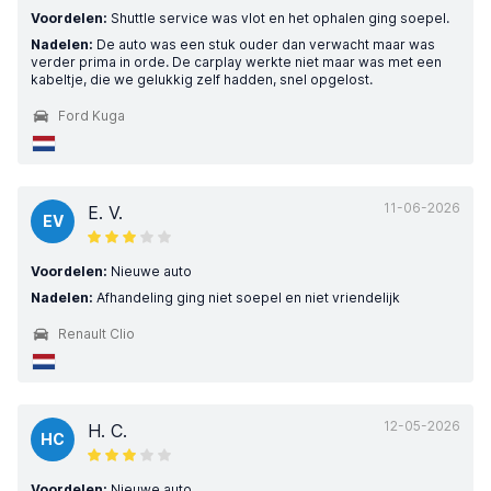
Voordelen:
Shuttle service was vlot en het ophalen ging soepel.
Nadelen:
De auto was een stuk ouder dan verwacht maar was
verder prima in orde. De carplay werkte niet maar was met een
kabeltje, die we gelukkig zelf hadden, snel opgelost.
Ford Kuga
11-06-2026
E. V.
EV
Voordelen:
Nieuwe auto
Nadelen:
Afhandeling ging niet soepel en niet vriendelijk
Renault Clio
12-05-2026
H. C.
HC
Voordelen:
Nieuwe auto