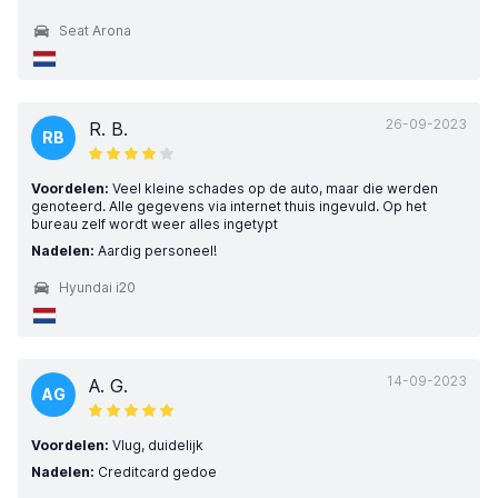
Seat Arona
26-09-2023
R. B.
RB
Voordelen:
Veel kleine schades op de auto, maar die werden
genoteerd. Alle gegevens via internet thuis ingevuld. Op het
bureau zelf wordt weer alles ingetypt
Nadelen:
Aardig personeel!
Hyundai i20
14-09-2023
A. G.
AG
Voordelen:
Vlug, duidelijk
Nadelen:
Creditcard gedoe