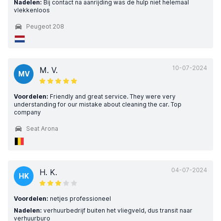
Nadelen:
Bij contact na aanrijding was de hulp niet helemaal
vlekkenloos
Peugeot 208
10-07-2024
M. V.
MV
Voordelen:
Friendly and great service. They were very
understanding for our mistake about cleaning the car. Top
company
Seat Arona
04-07-2024
H. K.
HK
Voordelen:
netjes professioneel
Nadelen:
verhuurbedrijf buiten het vliegveld, dus transit naar
verhuurburo