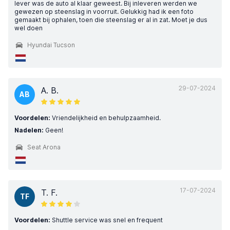
lever was de auto al klaar geweest. Bij inleveren werden we
gewezen op steenslag in voorruit. Gelukkig had ik een foto
gemaakt bij ophalen, toen die steenslag er al in zat. Moet je dus
wel doen
Hyundai Tucson
29-07-2024
A. B.
AB
Voordelen:
Vriendelijkheid en behulpzaamheid.
Nadelen:
Geen!
Seat Arona
17-07-2024
T. F.
TF
Voordelen:
Shuttle service was snel en frequent