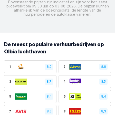
Bovenstaande prijzen zijn indicatief en zijn voor het laatst
bijgewerkt om 09:30 uur op 03-08-2026. De prijzen kunnen
afhankelijk van de boekingsdata, de lengte van de
huurperiode en de autoklasse variëren.
De meest populaire verhuurbedrijven op
Olbia luchthaven
1
8,9
2
8.8
3
8.7
4
8,5
5
8,4
6
8,4
7
8,3
8
8,3