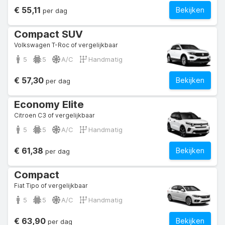
€ 55,11
Bekijken
per dag
Compact SUV
Volkswagen T-Roc of vergelijkbaar
5
5
A/C
Handmatig
€ 57,30
Bekijken
per dag
Economy Elite
Citroen C3 of vergelijkbaar
5
5
A/C
Handmatig
€ 61,38
Bekijken
per dag
Compact
Fiat Tipo of vergelijkbaar
5
5
A/C
Handmatig
€ 63,90
Bekijken
per dag