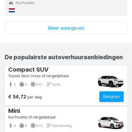
Kia Picanto
Meer weergeven
De populairste autoverhuuraanbiedingen
Compact SUV
Toyota Yaris Cross of vergelijkbaar
5
5
A/C
Auto.
€ 54,72
Bekijken
per dag
Mini
Kia Picanto of vergelijkbaar
4
4
A/C
Handmatig