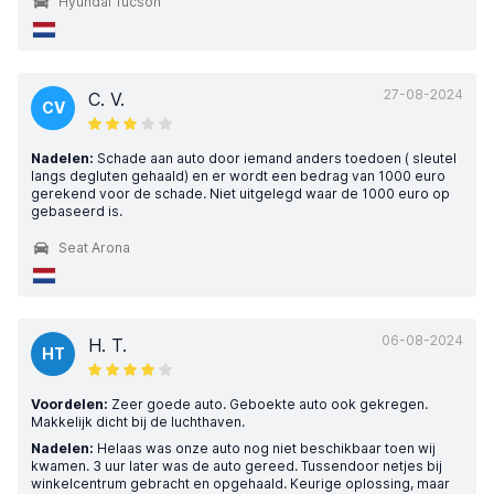
Hyundai Tucson
27-08-2024
C. V.
CV
Nadelen:
Schade aan auto door iemand anders toedoen ( sleutel
langs degluten gehaald) en er wordt een bedrag van 1000 euro
gerekend voor de schade. Niet uitgelegd waar de 1000 euro op
gebaseerd is.
Seat Arona
06-08-2024
H. T.
HT
Voordelen:
Zeer goede auto. Geboekte auto ook gekregen.
Makkelijk dicht bij de luchthaven.
Nadelen:
Helaas was onze auto nog niet beschikbaar toen wij
kwamen. 3 uur later was de auto gereed. Tussendoor netjes bij
winkelcentrum gebracht en opgehaald. Keurige oplossing, maar