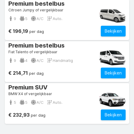
Premium bestelbus
Citroen Jumpy of vergelijkbaar
9
5
A/C
Auto.
€ 196,19
Bekijken
per dag
Premium bestelbus
Fiat Talento of vergelijkbaar
9
4
A/C
Handmatig
€ 214,71
Bekijken
per dag
Premium SUV
BMW X4 of vergelijkbaar
5
5
A/C
Auto.
€ 232,93
Bekijken
per dag