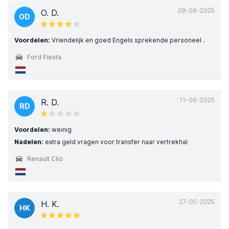
28-06-2025
O. D.
OD
Voordelen:
Vriendelijk en goed Engels sprekende personeel .
Ford Fiesta
11-06-2025
R. D.
RD
Voordelen:
weinig
Nadelen:
extra geld vragen voor transfer naar vertrekhal
Renault Clio
27-05-2025
H. K.
HK