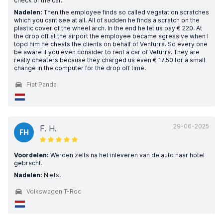
check of the car.
Nadelen:
Then the employee finds so called vegatation scratches
which you cant see at all. All of sudden he finds a scratch on the
plastic cover of the wheel arch. In the end he let us pay € 220. At
the drop off at the airport the employee became agressive when I
topd him he cheats the clients on behalf of Venturra. So every one
be aware if you even consider to rent a car of Veturra. They are
really cheaters because they charged us even € 17,50 for a small
change in the computer for the drop off time.
Fiat Panda
29-06-2025
F. H.
FH
Voordelen:
Werden zelfs na het inleveren van de auto naar hotel
gebracht.
Nadelen:
Niets.
Volkswagen T-Roc