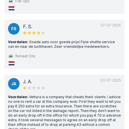
Fiat Tipo
07-07-2025
F. S.
FS
Voordelen:
Goede auto voor goede prijs! Fijne shuttle service
van en naar de luchthaven. Zeer vriendelijke medewerkers.
Renault Clio
03-07-2025
J. A.
JA
Voordelen:
Vettura is a company that cheats theiir clients. I advice
no one to rent a car at this company ever. First they want to let you
pay € 250 extra for an extra Insurance. Then there are scratches
on the car not listed in the damage report. Then they don’t want to
do an early drop off in the office for which you pay € 70 in advance
extra. It took several messages to agree on an early drop off at
their office instead of to drop at parking A3 without a comon