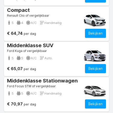
Compact
Renault Clio of vergelijkbaar
5
4
A/C
Handmatig
€ 64,74
Bekijken
per dag
Middenklasse SUV
Ford Kuga of vergelijkbaar
5
5
A/C
Auto.
€ 65,07
Bekijken
per dag
Middenklasse Stationwagen
Ford Focus STW of vergelijkbaar
5
5
A/C
Handmatig
€ 70,97
Bekijken
per dag