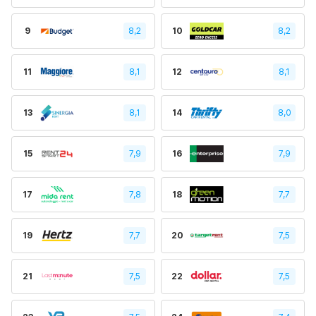
9
8,2
10
8,2
11
8,1
12
8,1
13
8,1
14
8,0
15
7,9
16
7,9
17
7,8
18
7,7
19
7,7
20
7,5
21
7,5
22
7,5