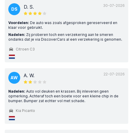
30-07-2026
D. S.
DS
Voordelen:
De auto was zoals afgesproken gereserveerd en
klaar voor gebruikt.
Nadelen:
Zij proberen toch een verzekering aan te smeren
ondanks dat je via DiscoverCars al een verzekering is genomen.
Citroen C3
22-07-2026
A. W.
AW
Nadelen:
Auto vol deuken en krassen. Bij inleveren geen
opmerking. Achteraf toch een boete voor een kleine chip in de
bumper. Bumper zat echter vol met schade.
Kia Picanto