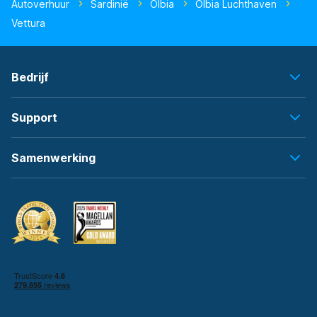
Autoverhuur
Sardinië
Olbia
Olbia Luchthaven
Vettura
Bedrijf
Support
Samenwerking