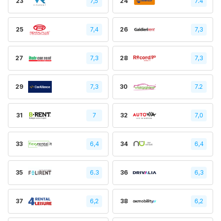
23
7,5
24
7.4
25
7,4
26
7,3
27
7,3
28
7,3
29
7,3
30
7.2
31
7
32
7,0
33
6,4
34
6,4
35
6.3
36
6,3
37
6,2
38
6,2