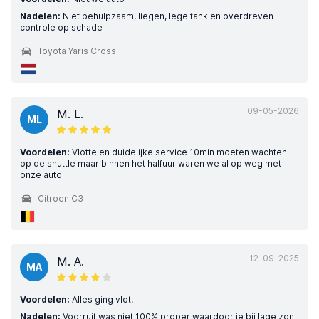
Nadelen:
Niet behulpzaam, liegen, lege tank en overdreven
controle op schade
Toyota Yaris Cross
09-05-2026
M. L.
ML
Voordelen:
Vlotte en duidelijke service 10min moeten wachten
op de shuttle maar binnen het halfuur waren we al op weg met
onze auto
Citroen C3
12-09-2025
M. A.
MA
Voordelen:
Alles ging vlot.
Nadelen:
Voorruit was niet 100% proper waardoor je bij lage zon