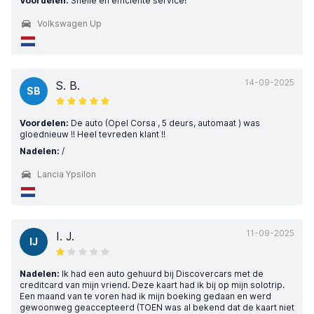
Voordelen:
Snelle en efficiënte service!
Volkswagen Up
14-09-2025
S. B.
SB
Voordelen:
De auto (Opel Corsa , 5 deurs, automaat ) was
gloednieuw !! Heel tevreden klant !!
Nadelen:
/
Lancia Ypsilon
11-09-2025
I. J.
IJ
Nadelen:
Ik had een auto gehuurd bij Discovercars met de
creditcard van mijn vriend. Deze kaart had ik bij op mijn solotrip.
Een maand van te voren had ik mijn boeking gedaan en werd
gewoonweg geaccepteerd (TOEN was al bekend dat de kaart niet