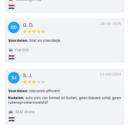
08-05-2025
G. D.
GD
Voordelen:
Snel en vriendelijk
Fiat 500
24-09-2024
S. J.
SJ
Voordelen:
inleveren efficiënt
Nadelen:
auto vies van binnen en buiten, geen blauwe schijf, geen
ruitensproeiervloeistof
SEAT Arona