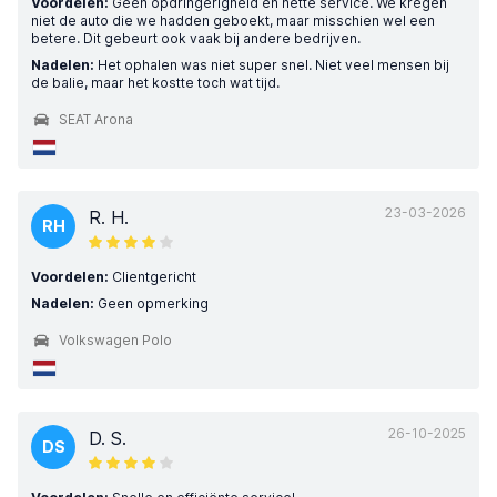
Voordelen:
Geen opdringerigheid en nette service. We kregen
niet de auto die we hadden geboekt, maar misschien wel een
betere. Dit gebeurt ook vaak bij andere bedrijven.
Nadelen:
Het ophalen was niet super snel. Niet veel mensen bij
de balie, maar het kostte toch wat tijd.
SEAT Arona
23-03-2026
R. H.
RH
Voordelen:
Clientgericht
Nadelen:
Geen opmerking
Volkswagen Polo
26-10-2025
D. S.
DS