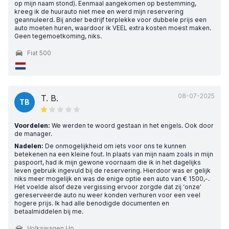
op mijn naam stond). Eenmaal aangekomen op bestemming,
kreeg ik de huurauto niet mee en werd mijn reservering
geannuleerd. Bij ander bedrijf terplekke voor dubbele prijs een
auto moeten huren, waardoor ik VEEL extra kosten moest maken.
Geen tegemoetkoming, niks.
Fiat 500
08-07-2025
T. B.
TB
Voordelen:
We werden te woord gestaan in het engels. Ook door
de manager.
Nadelen:
De onmogelijkheid om iets voor ons te kunnen
betekenen na een kleine fout. In plaats van mijn naam zoals in mijn
paspoort, had ik mijn gewone voornaam die ik in het dagelijks
leven gebruik ingevuld bij de reservering. Hierdoor was er gelijk
niks meer mogelijk en was de enige optie een auto van € 1500,-.
Het voelde alsof deze vergissing ervoor zorgde dat zij ‘onze’
gereserveerde auto nu weer konden verhuren voor een veel
hogere prijs. Ik had alle benodigde documenten en
betaalmiddelen bij me.
Volkswagen Up