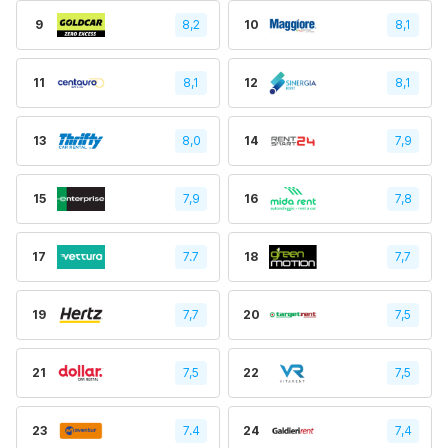
9
8,2
10
8,1
11
8,1
12
8,1
13
8,0
14
7,9
15
7,9
16
7,8
17
7.7
18
7,7
19
7,7
20
7,5
21
7,5
22
7,5
23
7.4
24
7,4