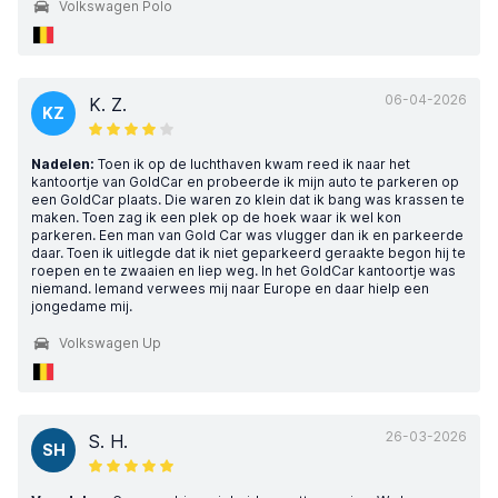
Volkswagen Polo
06-04-2026
K. Z.
KZ
Nadelen:
Toen ik op de luchthaven kwam reed ik naar het
kantoortje van GoldCar en probeerde ik mijn auto te parkeren op
een GoldCar plaats. Die waren zo klein dat ik bang was krassen te
maken. Toen zag ik een plek op de hoek waar ik wel kon
parkeren. Een man van Gold Car was vlugger dan ik en parkeerde
daar. Toen ik uitlegde dat ik niet geparkeerd geraakte begon hij te
roepen en te zwaaien en liep weg. In het GoldCar kantoortje was
niemand. Iemand verwees mij naar Europe en daar hielp een
jongedame mij.
Volkswagen Up
26-03-2026
S. H.
SH