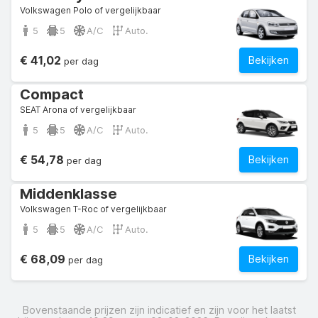
Volkswagen Polo of vergelijkbaar
5
5
A/C
Auto.
€ 41,02
Bekijken
per dag
Compact
SEAT Arona of vergelijkbaar
5
5
A/C
Auto.
€ 54,78
Bekijken
per dag
Middenklasse
Volkswagen T-Roc of vergelijkbaar
5
5
A/C
Auto.
€ 68,09
Bekijken
per dag
Bovenstaande prijzen zijn indicatief en zijn voor het laatst