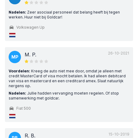
Nadelen:
Zeer asociaal personeel dat belang heeft bij tegen
werken. Huur niet bij Goldcar!
Volkswagen Up
26-10-2021
M. P.
MP
Voordelen:
Kreeg de auto niet mee door, omdat je alleen met
credit MasterCard of visa mocht betalen. Ik had alleen debitcard
van visa en mastercard en een creditcard amex. Slaat natuurlijk
nergens op.
Nadelen:
Jullie hadden vervanging moeten regelen. Of stop
samenwerking met goldcar.
Fiat 500
15-10-2019
R. B.
RB