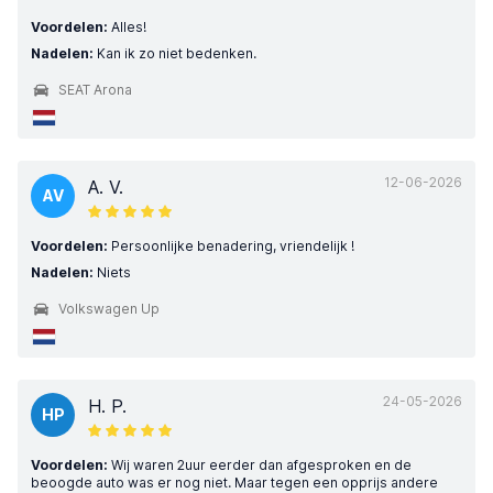
Voordelen:
Alles!
Nadelen:
Kan ik zo niet bedenken.
SEAT Arona
12-06-2026
A. V.
AV
Voordelen:
Persoonlijke benadering, vriendelijk !
Nadelen:
Niets
Volkswagen Up
24-05-2026
H. P.
HP
Voordelen:
Wij waren 2uur eerder dan afgesproken en de
beoogde auto was er nog niet. Maar tegen een opprijs andere