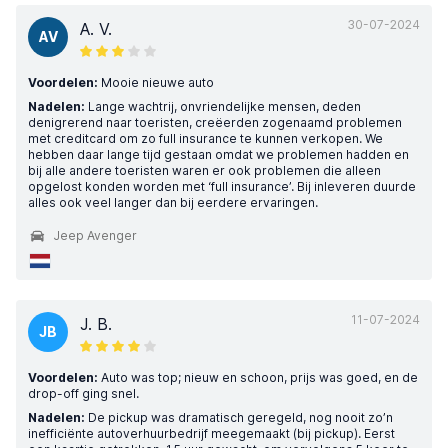
30-07-2024
A. V.
AV
Voordelen:
Mooie nieuwe auto
Nadelen:
Lange wachtrij, onvriendelijke mensen, deden
denigrerend naar toeristen, creëerden zogenaamd problemen
met creditcard om zo full insurance te kunnen verkopen. We
hebben daar lange tijd gestaan omdat we problemen hadden en
bij alle andere toeristen waren er ook problemen die alleen
opgelost konden worden met ‘full insurance’. Bij inleveren duurde
alles ook veel langer dan bij eerdere ervaringen.
Jeep Avenger
11-07-2024
J. B.
JB
Voordelen:
Auto was top; nieuw en schoon, prijs was goed, en de
drop-off ging snel.
Nadelen:
De pickup was dramatisch geregeld, nog nooit zo’n
inefficiënte autoverhuurbedrijf meegemaakt (bij pickup). Eerst