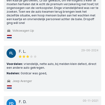
een kaartje getrokken, 1,5 uur gewacht, om vervolgens 5 keer te
moeten herhalen dat ik echt de premium verzekering niet hoef, tot
ongenoegen van de verkoopster. Enige vriendelijkheid was ver te
zoeken. Toen we de auto kwamen terug brengen leek het
dezelfde situatie, een hoop mensen buiten aan het wachten met
een kaartje en onvriendelijk personeel achter de balie. Dropoff
ging wél snel
Volkswagen Up
29-06-2024
F. L.
FL
Voordelen:
vriendelijk, nette auto, bij melden klein defect, direct
een andere auto gekregen.
Nadelen:
Goldcar was goed,
Jeep Avenger
05-11-2021
F. D.
FD