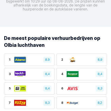
bijgewerkt om 10:29 uur op 08-08-2026. De prijzen kunnen
afhankelijk van de boekingsdata, de lengte van de
huurperiode en de autoklasse variëren.
De meest populaire verhuurbedrijven op
Olbia luchthaven
1
8.9
2
8,9
3
8,4
4
8,4
5
8,4
6
8,3
7
8,3
8
8,2