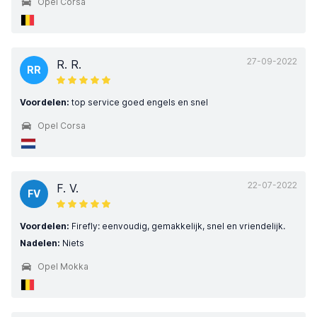
Opel Corsa
27-09-2022
R. R.
RR
Voordelen:
top service goed engels en snel
Opel Corsa
22-07-2022
F. V.
FV
Voordelen:
Firefly: eenvoudig, gemakkelijk, snel en vriendelijk.
Nadelen:
Niets
Opel Mokka