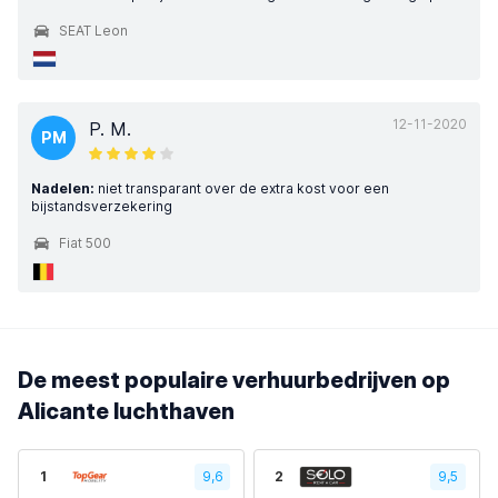
SEAT Leon
12-11-2020
P. M.
PM
Nadelen:
niet transparant over de extra kost voor een
bijstandsverzekering
Fiat 500
De meest populaire verhuurbedrijven op
Alicante luchthaven
1
9,6
2
9,5