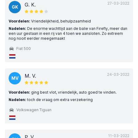
27-03-2022
G. K.
GK
Voordelen:
Vriendelijkheid, behulpzaamheid
Nadelen:
De enorme wachttijd aan de balie van Firefly, meer dan
een uur gestaan in een rij van 4 toen we aansloten. Zo extreem
nog nooit eerder meegemaakt
Fiat 500
24-03-2022
M. V.
MV
Voordelen:
ging best vlot, vriendelijk, auto goed te vinden.
Nadelen:
toch de vraag om extra verzekering
Volkswagen Tiguan
11-03-2022
P. V.