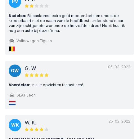
PV
Nadelen:
Bij aankomst extra geld moeten betalen omdat de
kredietkaart niet op naam van de hoofdbestuurder stond maar
van zijn echtgenote wonende op hetzelfde adres ! Nooit huur ik
nog een auto bij deze firma.
Volkswagen Tiguan
05-03-2022
G. W.
GW
Voordelen:
In alle opzichten fantastisch!
SEAT Leon
25-02-2022
W. K.
WK