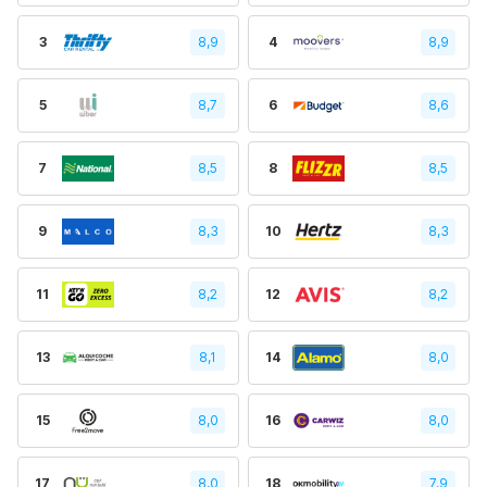
3
8,9
4
8,9
5
8,7
6
8,6
7
8,5
8
8,5
9
8,3
10
8,3
11
8,2
12
8,2
13
8,1
14
8,0
15
8,0
16
8,0
17
8,0
18
7.9