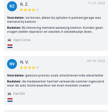
11-07-2022
R. Z.
RZ
Voordelen:
zie boven, alleen bij ophalen in parkeergarage was
niemand bij kantoor
Nadelen:
Bij inlevering niemand aanwezig kantoor. Konden geen
vragen stellen daardoor en sleutels in sleutelkastje doen.
Opel Corsa
09-05-2022
N. V.
NV
Voordelen:
gewoon precies zoals omschreven inde advertentie
Nadelen:
de medewerker had het verkeerde nummer ingevoerd
waar de auto stond waardoor we even moesten zoeken
Fiat 500