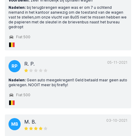
Voordelen:
zeer vriendelijk bij ophalen wagen
Nadelen:
bij terugbrengen wagen was er om 7 u ochtend
niemand in het kantoor aanwezig om de toestand van de wagen
vast te stellen,om onze vlucht van 8u05 niet te missen hebben we
de papieren met de sleutel in de brievenbus naast het bureau
gedropt
Fiat 500
05-11-2021
R. P.
RP
Nadelen:
Geen auto meegekregen!! Geld betaald maar geen auto
gekregen. NOOIT meer bij firefly!
Fiat 500
03-10-2021
M. B.
MB