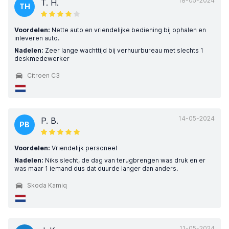
18-05-2024
T. H.
TH
Voordelen:
Nette auto en vriendelijke bediening bij ophalen en
inleveren auto.
Nadelen:
Zeer lange wachttijd bij verhuurbureau met slechts 1
deskmedewerker
Citroen C3
14-05-2024
P. B.
PB
Voordelen:
Vriendelijk personeel
Nadelen:
Niks slecht, de dag van terugbrengen was druk en er
was maar 1 iemand dus dat duurde langer dan anders.
Skoda Kamiq
11-05-2024