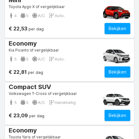
Mini
Toyota Aygo X of vergelijkbaar
4
5
A/C
Auto.
€ 22,53
Bekijken
per dag
Economy
Kia Picanto of vergelijkbaar
5
5
A/C
Auto.
€ 22,81
Bekijken
per dag
Compact SUV
Volkswagen T-Cross of vergelijkbaar
5
5
A/C
Handmatig
€ 23,09
Bekijken
per dag
Economy
Toyota Yaris of vergelijkbaar