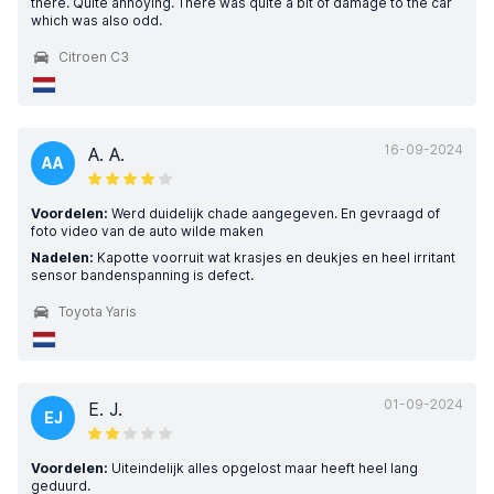
there. Quite annoying. There was quite a bit of damage to the car
which was also odd.
Citroen C3
16-09-2024
A. A.
AA
Voordelen:
Werd duidelijk chade aangegeven. En gevraagd of
foto video van de auto wilde maken
Nadelen:
Kapotte voorruit wat krasjes en deukjes en heel irritant
sensor bandenspanning is defect.
Toyota Yaris
01-09-2024
E. J.
EJ
Voordelen:
Uiteindelijk alles opgelost maar heeft heel lang
geduurd.