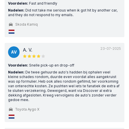
Voordelen:
Fast and friendly
Nadelen:
Did not take me serious when ik got hit by another car,
and they do not respond to my emails.
Skoda Kamiq
23-07-2025
A. V.
AV
Voordelen:
Snelle pick-up en drop-off
Nadelen:
De twee gehuurde auto's hadden bij ophalen veel
kleine schades rondom, duurde even voordat alles aangekruist
was op formulier. Heb ook alles rondom gefilmd, ter voorkoming
van onterechte kosten. Ze pushten wel iets te fanatiek de extra af
te sluiten verzekering. Geweigerd, want via Discover al extra
dekking afgesloten. Kreeg vervolgens de auto's zonder verder
gedoe mee.
Toyota Aygo X