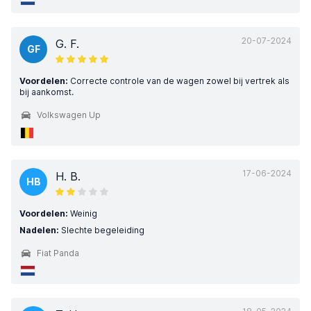
20-07-2024
G. F.
GF
Voordelen:
Correcte controle van de wagen zowel bij vertrek als
bij aankomst.
Volkswagen Up
17-06-2024
H. B.
HB
Voordelen:
Weinig
Nadelen:
Slechte begeleiding
Fiat Panda