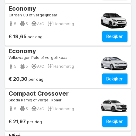
Economy
Citroen C3 of vergelijkbaar
5
5
A/C
Handmatig
€ 19,65
Bekijken
per dag
Economy
Volkswagen Polo of vergelijkbaar
5
5
A/C
Handmatig
€ 20,30
Bekijken
per dag
Compact Crossover
Skoda Kamiq of vergelijkbaar
5
5
A/C
Handmatig
€ 21,97
Bekijken
per dag