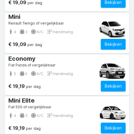
€ 19,09
Bekijken
per dag
Mini
Renault Twingo of vergelijkbaar
4
3
A/C
Handmatig
€ 19,09
Bekijken
per dag
Economy
Fiat Panda of vergelijkbaar
5
5
A/C
Handmatig
€ 19,19
Bekijken
per dag
Mini Elite
Fiat 500 of vergelijkbaar
4
3
A/C
Handmatig
€ 19,19
Bekijken
per dag