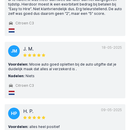
tijdstip. Hierdoor moest ik een exorbitant bedrag bij betalen bij
“Easy to Hire”. Niet klantvriendelijk dus. Erg teleurstellend. De auto
zelf was goed dus daarom geen “2”, maar een “5” score.
Citroen C3
18-05-2025
J. M.
JM
Voordelen:
Mooie auto goed opletten bij de auto uitgifte dat je
duidelijk maak dat alles al verzekerd is .
Nadelen:
Niets
Citroen C3
09-05-2025
H. P.
HP
Voordelen:
alles heel positief