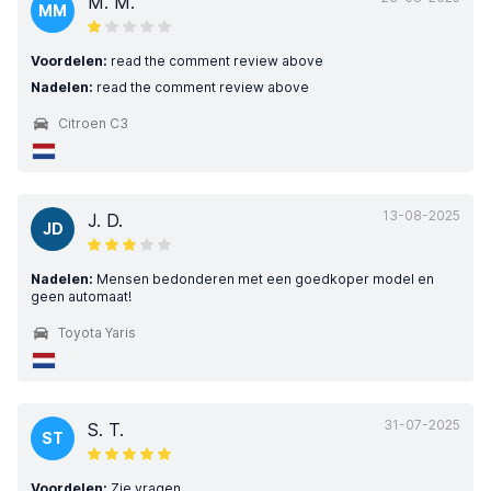
M. M.
MM
Voordelen:
read the comment review above
Nadelen:
read the comment review above
Citroen C3
13-08-2025
J. D.
JD
Nadelen:
Mensen bedonderen met een goedkoper model en
geen automaat!
Toyota Yaris
31-07-2025
S. T.
ST
Voordelen:
Zie vragen