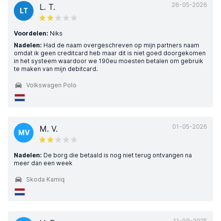
26-05-2026
L. T.
LT
Voordelen:
Niks
Nadelen:
Had de naam overgeschreven op mijn partners naam
omdat ik geen creditcard heb maar dit is niet goed doorgekomen
in het systeem waardoor we 190eu moesten betalen om gebruik
te maken van mijn debitcard.
Volkswagen Polo
01-05-2026
M. V.
MV
Nadelen:
De borg die betaald is nog niet terug ontvangen na
meer dan een week
Skoda Kamiq
11-09-2025