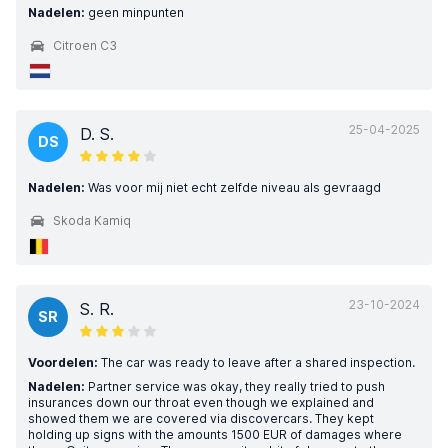
Nadelen:
geen minpunten
Citroen C3
25-04-2025
D. S.
DS
Nadelen:
Was voor mij niet echt zelfde niveau als gevraagd
Skoda Kamiq
23-10-2024
S. R.
SR
Voordelen:
The car was ready to leave after a shared inspection.
Nadelen:
Partner service was okay, they really tried to push
insurances down our throat even though we explained and
showed them we are covered via discovercars. They kept
holding up signs with the amounts 1500 EUR of damages where