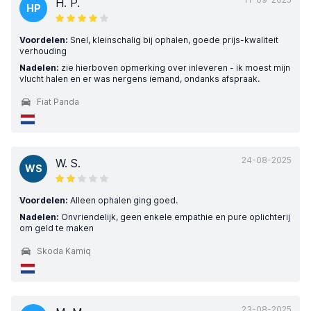
H. P.
HP
Voordelen:
Snel, kleinschalig bij ophalen, goede prijs-kwaliteit
verhouding
Nadelen:
zie hierboven opmerking over inleveren - ik moest mijn
vlucht halen en er was nergens iemand, ondanks afspraak.
Fiat Panda
24-08-2025
W. S.
WS
Voordelen:
Alleen ophalen ging goed.
Nadelen:
Onvriendelijk, geen enkele empathie en pure oplichterij
om geld te maken
Skoda Kamiq
23-08-2025