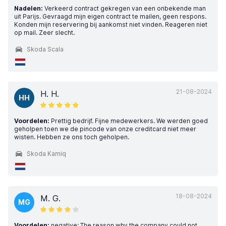
Nadelen:
Verkeerd contract gekregen van een onbekende man
uit Parijs. Gevraagd mijn eigen contract te mailen, geen respons.
Konden mijn reservering bij aankomst niet vinden. Reageren niet
op mail. Zeer slecht.
Skoda Scala
21-08-2024
H. H.
HH
Voordelen:
Prettig bedrijf. Fijne medewerkers. We werden goed
geholpen toen we de pincode van onze creditcard niet meer
wisten. Hebben ze ons toch geholpen.
Skoda Kamiq
18-08-2024
M. G.
MG
Voordelen:
negative: The reason why the company could not