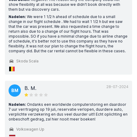
show flexibility at all was because we didn't book directly with
them but via discovery cars.
Nadelen:
We were 1 1/2 h ahead of schedule due to a small
change in our flight schedule . We had to wait 1 1/2 h but we saw
that the car was present. We also requested a time change to
return also due to a change of our flight hours. That was
impossible. SO if you have a minimal change due to airline change
of schedule, it's better not to use this company as they have no
flexibility. It was not our plan to change the flight hours, the
company did. But the car rental cannot be flexible in these cases.
Skoda Scala
28-07-2024
B. M.
BM
Nadelen:
Ondanks een worldwide computerstoring en daardoor
7 uur verrtraging op 19 juli, reservatie verlopen, duurdere auto,
verplichte verzekering en dus veel duurder uit!! Echt oplichting en
onbeschoft gedrag, zal hier nooit meer boeken!
Volkswagen Up