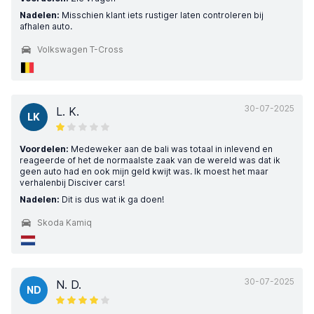
Nadelen:
Misschien klant iets rustiger laten controleren bij
afhalen auto.
Volkswagen T-Cross
30-07-2025
L. K.
LK
Voordelen:
Medeweker aan de bali was totaal in inlevend en
reageerde of het de normaalste zaak van de wereld was dat ik
geen auto had en ook mijn geld kwijt was. Ik moest het maar
verhalenbij Disciver cars!
Nadelen:
Dit is dus wat ik ga doen!
Skoda Kamiq
30-07-2025
N. D.
ND