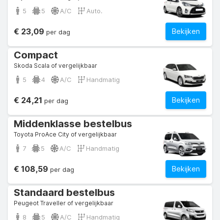
5
5
A/C
Auto.
€ 23,09
Bekijken
per dag
Compact
Skoda Scala of vergelijkbaar
5
4
A/C
Handmatig
€ 24,21
Bekijken
per dag
Middenklasse bestelbus
Toyota ProAce City of vergelijkbaar
7
5
A/C
Handmatig
€ 108,59
Bekijken
per dag
Standaard bestelbus
Peugeot Traveller of vergelijkbaar
8
5
A/C
Handmatig