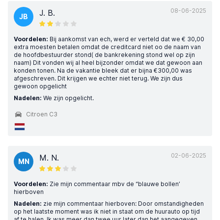
08-06-2025
J. B.
JB
Voordelen:
Bij aankomst van ech, werd er verteld dat we € 30,00
extra moesten betalen omdat de creditcard niet oo de naam van
de hoofdbestuurder stond( de bankrekening stond wel op zijn
naam) Dit vonden wij al heel bijzonder omdat we dat gewoon aan
konden tonen. Na de vakantie bleek dat er bijna €300,00 was
afgeschreven. Dit krijgen we echter niet terug. We zijn dus
gewoon opgelicht
Nadelen:
We zijn opgelicht.
Citroen C3
02-06-2025
M. N.
MN
Voordelen:
Zie mijn commentaar mbv de “blauwe bollen’
hierboven
Nadelen:
zie mijn commentaar hierboven: Door omstandigheden
op het laatste moment was ik niet in staat om de huurauto op tijd
af te halen. Ik was meer dan twee uur later dan het aangegeven